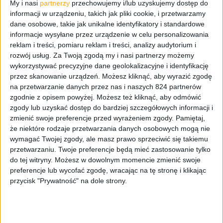
My i nasi
partnerzy
przechowujemy i/lub uzyskujemy dostęp do
Klawiaturę do komputera (i nie tylko, o czym niżej)
informacji w urządzeniu, takich jak pliki cookie, i przetwarzamy
podłączamy kablem USB-A do USB-C, który ma około
dane osobowe, takie jak unikalne identyfikatory i standardowe
półtora metra. Nie jest jednak mistrzem giętkości i nie
informacje wysyłane przez urządzenie w celu personalizowania
ma oplotu, więc nie da się go ułożyć na biurku tak jakbym
reklam i treści, pomiaru reklam i treści, analizy audytorium i
rozwój usług.
Za Twoją zgodą my i nasi partnerzy możemy
chciał. Tak, dobrze kojarzycie, nie jest to klawiatura
wykorzystywać precyzyjne dane geolokalizacyjne i identyfikację
bezprzewodowa, nie można jej podłączyć do komputera
przez skanowanie urządzeń. Możesz kliknąć, aby wyrazić zgodę
czy innego sprzętu po bluetooth czy radiowo. Tylko
na przetwarzanie danych przez nas i naszych 824 partnerów
kabel.
zgodnie z opisem powyżej. Możesz też kliknąć, aby odmówić
zgody lub uzyskać dostęp do bardziej szczegółowych informacji i
Na początek – aktualizacja
zmienić swoje preferencje przed wyrażeniem zgody.
Pamiętaj,
że niektóre rodzaje przetwarzania danych osobowych mogą nie
wymagać Twojej zgody, ale masz prawo sprzeciwić się takiemu
Zapytajcie sami siebie – kiedy ostatnio aktualizowaliście
przetwarzaniu. Twoje preferencje będą mieć zastosowanie tylko
klawiaturę? Pewnie większość z was odpowie „Nigdy”, ale
do tej witryny. Możesz w dowolnym momencie zmienić swoje
jeśli kupicie Trust GXT 867 Acira, to raczej będziecie
preferencje lub wycofać zgodę, wracając na tę stronę i klikając
musieli to zrobić. Ja musiałem, co z jednej strony było
przycisk "Prywatność" na dole strony.
niemałym zaskoczeniem, a z drugiej, czynnością
wymaganą, bo w przeciwnym razie klawiatura nie będzie
widziała się z aplikacją. Nie jest to nic trudnego, wymaga