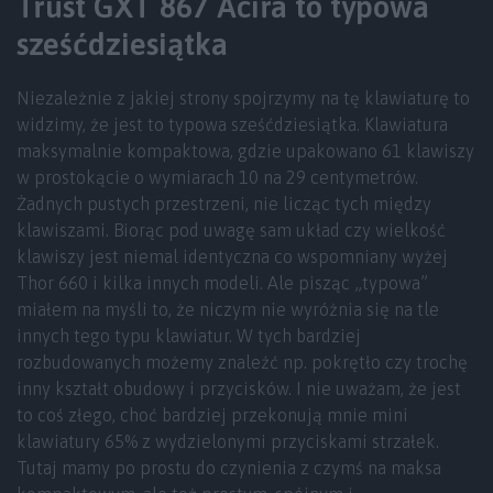
Trust GXT 867 Acira to typowa
sześćdziesiątka
Niezależnie z jakiej strony spojrzymy na tę klawiaturę to
widzimy, że jest to typowa sześćdziesiątka. Klawiatura
maksymalnie kompaktowa, gdzie upakowano 61 klawiszy
w prostokącie o wymiarach 10 na 29 centymetrów.
Żadnych pustych przestrzeni, nie licząc tych między
klawiszami. Biorąc pod uwagę sam układ czy wielkość
klawiszy jest niemal identyczna co wspomniany wyżej
Thor 660 i kilka innych modeli. Ale pisząc „typowa”
miałem na myśli to, że niczym nie wyróżnia się na tle
innych tego typu klawiatur. W tych bardziej
rozbudowanych możemy znaleźć np. pokrętło czy trochę
inny kształt obudowy i przycisków. I nie uważam, że jest
to coś złego, choć bardziej przekonują mnie mini
klawiatury 65% z wydzielonymi przyciskami strzałek.
Tutaj mamy po prostu do czynienia z czymś na maksa