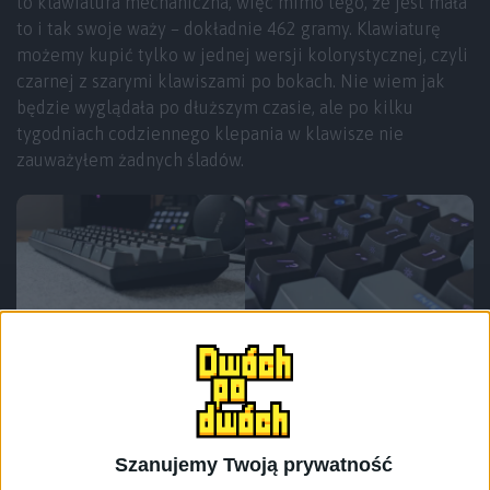
to klawiatura mechaniczna, więc mimo tego, że jest mała
to i tak swoje waży – dokładnie 462 gramy. Klawiaturę
możemy kupić tylko w jednej wersji kolorystycznej, czyli
czarnej z szarymi klawiszami po bokach. Nie wiem jak
będzie wyglądała po dłuższym czasie, ale po kilku
tygodniach codziennego klepania w klawisze nie
zauważyłem żadnych śladów.
Szanujemy Twoją prywatność