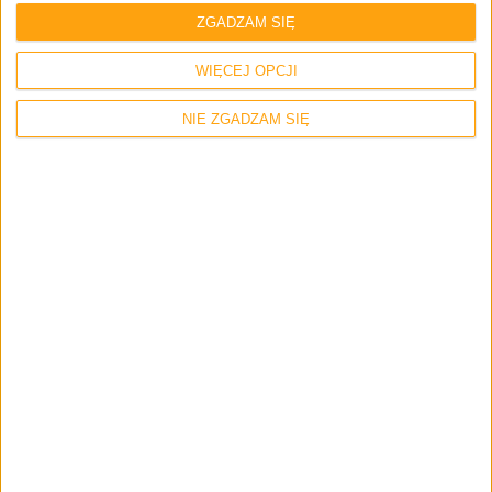
ZGADZAM SIĘ
WIĘCEJ OPCJI
NIE ZGADZAM SIĘ
Trust GXT 867 Acira
Aplikacja wygląda jak typowa aplikacja zrobiona pod
jeden konkretny sprzęt tani i gamingowy. Widać, że nie
robił tego żaden guru od UX. Aplikacja jest, bo jest i robi
co ma robić. O konfiguracji podświetlenia już pisałem.