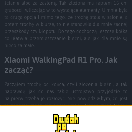
ścianie albo za zasłoną. Tak złożona ma raptem 16 cm
grubości, wliczając w to wystające elementy. U mnie była
ta druga opcja i mimo tego, że trochę stała w salonie, a
potem trochę w biurze, to nie stanowiła dla mnie żadnej
przeszkody czy kłopotu. Do tego dochodzą jeszcze kółka
co ułatwia przemieszczanie bieżni, ale jak dla mnie są
nieco za małe.
Xiaomi WalkingPad R1 Pro. Jak
zacząć?
Zacząłem trochę od końca, czyli złożenia bieżni, a tak
naprawdę jak do nas takie ustrojstwo przyjedzie to
najpierw trzeba je rozłożyć. Nie powiedziałbym, że jest
to toporna rzecz, ale swoje waży i trzeba mieć trochę
krzepy, by najpierw wyciągnąć ją z pudełka, a potem
ustawić i przygotować do działania. Sam sprzęt to 33
kilogramy, a licząc z opakowaniem to zbliża się do