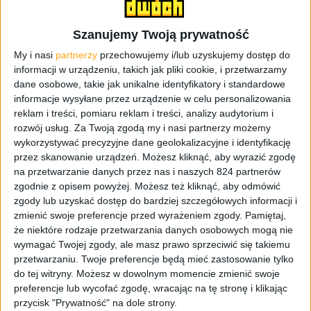
czterdziestu. Kółka sporo tu pomagają, ale filigranowa
osoba może mieć problem, szczególnie z wniesieniem,
Szanujemy Twoją prywatność
jeśli kurier nie pomoże. Ja miałem. Mimo tego, że było to
raptem pierwsze piętro, to pakunek wybitnie
My i nasi
partnerzy
przechowujemy i/lub uzyskujemy dostęp do
informacji w urządzeniu, takich jak pliki cookie, i przetwarzamy
niewygodny. Pamiętacie motyw spadającego ze schodów
dane osobowe, takie jak unikalne identyfikatory i standardowe
fortepianu w kreskówkach? No, to u mnie było podobnie,
informacje wysyłane przez urządzenie w celu personalizowania
tyle tylko, że w drugą stronę.
reklam i treści, pomiaru reklam i treści, analizy audytorium i
rozwój usług.
Za Twoją zgodą my i nasi partnerzy możemy
wykorzystywać precyzyjne dane geolokalizacyjne i identyfikację
przez skanowanie urządzeń. Możesz kliknąć, aby wyrazić zgodę
na przetwarzanie danych przez nas i naszych 824 partnerów
zgodnie z opisem powyżej. Możesz też kliknąć, aby odmówić
zgody lub uzyskać dostęp do bardziej szczegółowych informacji i
zmienić swoje preferencje przed wyrażeniem zgody.
Pamiętaj,
że niektóre rodzaje przetwarzania danych osobowych mogą nie
wymagać Twojej zgody, ale masz prawo sprzeciwić się takiemu
przetwarzaniu. Twoje preferencje będą mieć zastosowanie tylko
do tej witryny. Możesz w dowolnym momencie zmienić swoje
preferencje lub wycofać zgodę, wracając na tę stronę i klikając
przycisk "Prywatność" na dole strony.