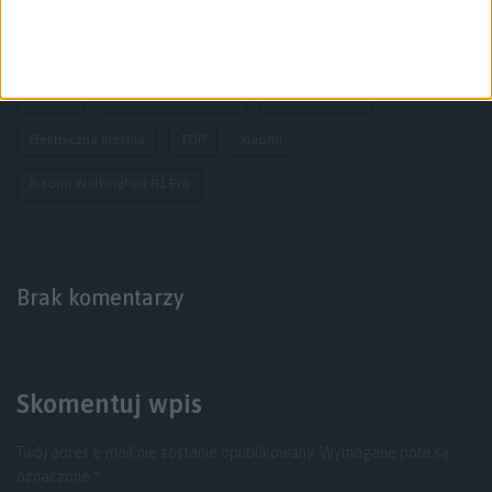
Bieżnia
Bieżnia w mieszkaniu
Bieżnia Xiaomi
Elektryczna bieżnia
TOP
xiaomi
Xiaomi WalkingPad R1 Pro
Brak komentarzy
Skomentuj wpis
Twój adres e-mail nie zostanie opublikowany.
Wymagane pola są
oznaczone
*