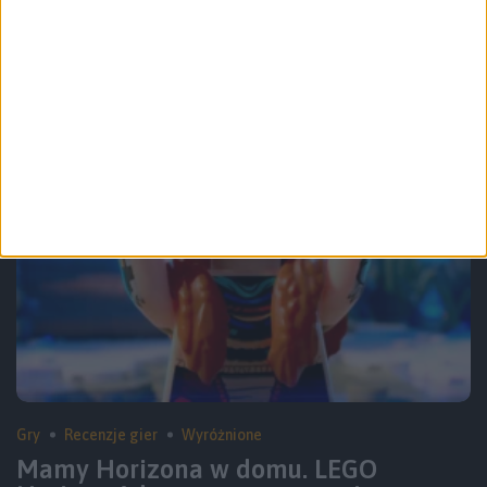
Kto nie lubi archeologa z biczem?
Recenzja gry Indiana Jones i Wielki
Krąg
Gry
Recenzje gier
Wyróżnione
Mamy Horizona w domu. LEGO