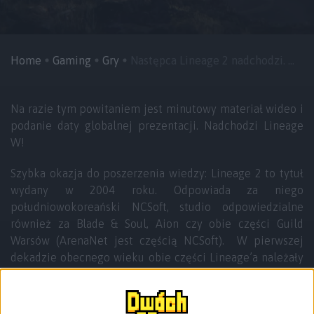
Home
Gaming
Gry
Następca Lineage 2 nadchodzi. ...
Na razie tym powitaniem jest minutowy materiał wideo i
podanie daty globalnej prezentacji. Nadchodzi Lineage
W!
Szybka okazja do poszerzenia wiedzy: Lineage 2 to tytuł
wydany w 2004 roku. Odpowiada za niego
południowokoreański NCSoft, studio odpowiedzialne
również za Blade & Soul, Aion czy obie części Guild
Warsów (ArenaNet jest częścią NCSoft). W pierwszej
dekadzie obecnego wieku obie części Lineage’a należały
do czołówki płatnych MMO. Z punktu widzenia minionej
dekady Lineage 2 zdążył przejść na Free-to-play i przeżyć
już takie tytuły jak Wildstar, Asheron’s Call czy