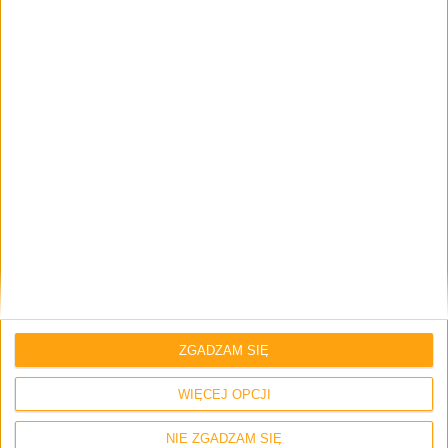
Skomentuj wpis
Twój adres e-mail nie zostanie opublikowany.
Wymagane pola są
oznaczone
*
Imię i nazwisko *
Email
*
ZGADZAM SIĘ
WIĘCEJ OPCJI
Strona internetowa
NIE ZGADZAM SIĘ