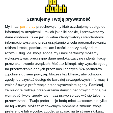
Warhammer Online. Jest również jednym z niewielu
MMO, które otrzymały Polską wersję językową (10 lat po
premierze, ale lepiej późno niż wcale). Najświeższa
Szanujemy Twoją prywatność
aktualizacja, Aden, skupia się na usprawnieniach
My i nasi
partnerzy
przechowujemy i/lub uzyskujemy dostęp do
umożliwiających graczom samotną eksplorację oraz
informacji w urządzeniu, takich jak pliki cookie, i przetwarzamy
walkę w świecie gry. Widać więc, że pomimo zarzutów o
dane osobowe, takie jak unikalne identyfikatory i standardowe
rzekomej śmierci gry wciąż jest ona podtrzymywana
informacje wysyłane przez urządzenie w celu personalizowania
przez deweloperów. Oczywiście premiera Lineage W
reklam i treści, pomiaru reklam i treści, analizy audytorium i
może to wszystko zmienić.
rozwój usług.
Za Twoją zgodą my i nasi partnerzy możemy
wykorzystywać precyzyjne dane geolokalizacyjne i identyfikację
A czym dokładnie będzie Lineage
przez skanowanie urządzeń. Możesz kliknąć, aby wyrazić zgodę
na przetwarzanie danych przez nas i naszych 824 partnerów
W?
zgodnie z opisem powyżej. Możesz też kliknąć, aby odmówić
zgody lub uzyskać dostęp do bardziej szczegółowych informacji i
zmienić swoje preferencje przed wyrażeniem zgody.
Pamiętaj,
Tego nie wiemy, twórcy udostępnili dziś zaledwie
że niektóre rodzaje przetwarzania danych osobowych mogą nie
strzępek informacji. Gra zadebiutuje na PC i na smartfony.
wymagać Twojej zgody, ale masz prawo sprzeciwić się takiemu
Czy oznacza to jakąś formę crossplayu? Patrz wyżej. Czy
przetwarzaniu. Twoje preferencje będą mieć zastosowanie tylko
taka forma pozwoli przenosić postać między
do tej witryny. Możesz w dowolnym momencie zmienić swoje
platformami? Patrz wyżej. Czy akcja będzie się toczyć
preferencje lub wycofać zgodę, wracając na tę stronę i klikając