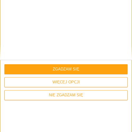
klawiatury, a drugie od wspomnianego niżej portu USB.
Co więcej, kabel wystaje z obudowy bardziej po prawej
stronie, a nie na środku, co też niektórym może nie
przypaść do gustu.
ZGADZAM SIĘ
WIĘCEJ OPCJI
NIE ZGADZAM SIĘ
Po drugie, mamy tu USB 2.0, które jak dla mnie jest