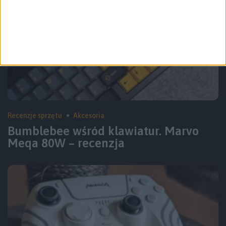
Recenzje sprzętu
Akcesoria
Bumblebee wśród klawiatur. Marvo
Meqa 80W – recenzja