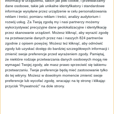
informacji w urządzeniu, takich jak pliki cookie, i przetwarzamy
waży około 950 gramów. A w tego typu klawiaturach waga
dane osobowe, takie jak unikalne identyfikatory i standardowe
poniżej kilograma to już sukces.
informacje wysyłane przez urządzenie w celu personalizowania
reklam i treści, pomiaru reklam i treści, analizy audytorium i
rozwój usług.
Za Twoją zgodą my i nasi partnerzy możemy
wykorzystywać precyzyjne dane geolokalizacyjne i identyfikację
przez skanowanie urządzeń. Możesz kliknąć, aby wyrazić zgodę
na przetwarzanie danych przez nas i naszych 824 partnerów
Układ klawiszy w XPG Summoner
zgodnie z opisem powyżej. Możesz też kliknąć, aby odmówić
zgody lub uzyskać dostęp do bardziej szczegółowych informacji i
można nazwać klasycznym.
zmienić swoje preferencje przed wyrażeniem zgody.
Pamiętaj,
że niektóre rodzaje przetwarzania danych osobowych mogą nie
wymagać Twojej zgody, ale masz prawo sprzeciwić się takiemu
przetwarzaniu. Twoje preferencje będą mieć zastosowanie tylko
Mamy tu główny blok klawiszy z długą (nawet trochę zbyt
do tej witryny. Możesz w dowolnym momencie zmienić swoje
długą) spacją i jednorzędowym enterem. Do tego
preferencje lub wycofać zgodę, wracając na tę stronę i klikając
oddzielone przyciski funkcyjne, strzałki w osobnym
przycisk "Prywatność" na dole strony.
miejscu i blok z klawiaturą numeryczną. Dobrze, że w
tym aspekcie nic nie kombinowali. W zestawie mamy 9
czerwonych przycisków na podmiankę i możemy je
włożyć w miejsce strzałek, przycisku Start i WSAD. Ja
miałem taki setup jak widzicie na zdjęciach. W sumie