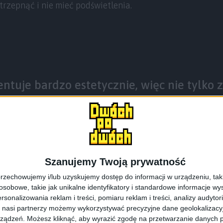
rzepnąć i nie mieć podświetlenia.
ntuje bardzo estetycznie, więc nie tylko
należy się piątka. I to z plusem.
alny sprzęt i tyle też mniej więcej kosztuje. Na stro
Szanujemy Twoją prywatność
ętu, kosztuje około 1350 złotych. Sprawdzają ofertę 
rzechowujemy i/lub uzyskujemy dostęp do informacji w urządzeniu, takich
ańsze, ale są też droższe.
obowe, takie jak unikalne identyfikatory i standardowe informacje wy
rsonalizowania reklam i treści, pomiaru reklam i treści, analizy audytor
 nasi partnerzy możemy wykorzystywać precyzyjne dane geolokalizacyjn
ządzeń. Możesz kliknąć, aby wyrazić zgodę na przetwarzanie danych p