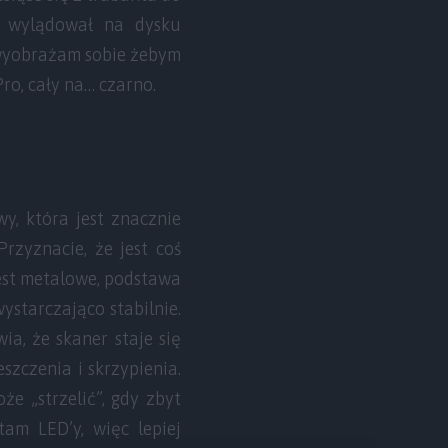
ik wylądował na dysku
 wyobrażam sobie żebym
ro, cały na… czarno.
y, która jest znacznie
rzyznacie, że jest coś
jest metalowe, podstawa
starczająco stabilnie.
a, że skaner staje się
szczenia i skrzypienia.
e „strzelić”, gdy zbyt
tam LED’y, więc lepiej