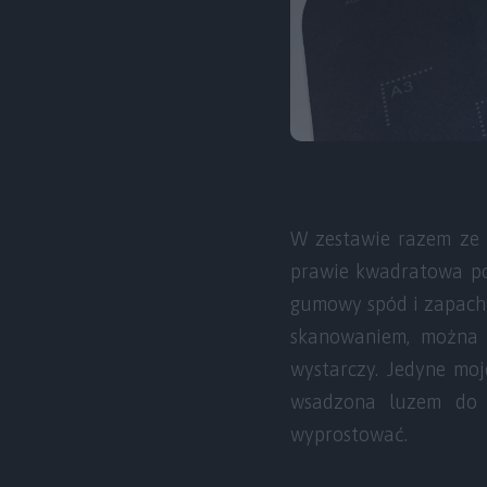
W zestawie razem ze s
prawie kwadratowa pod
gumowy spód i zapach 
skanowaniem, można 
wystarczy. Jedyne moj
wsadzona luzem do p
wyprostować.