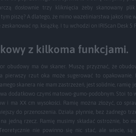
arczą dosłownie trzy kliknięcia żeby skanowany pl
 tym piszę? A dlatego, że mimo wazeliniarstwa jakoś nie
 zeskanować np. książkę. I tu wchodzi on IRIScan Desk 5 P
rkowy z kilkoma funkcjami.
lor obudowy ma ów skaner. Muszę przyznać, że obudow
a pierwszy rzut oka może sugerować to opakowanie. P
 samego skanera nie mam zastrzeżeń, jest solidnie, ramię 
ywa dodatkowo czymś matowo-gumo-podobnym. Stoi to wy
 i ma XX cm wysokości. Ramię można złożyć, co sprawi
wiejszy do przenoszenia. Działa płynnie, bez żadnego trze
na jedną rzecz. Ramię musimy składać ostrożnie, bo moż
Teoretycznie nie powinno się nic stać, ale wiecie, są 