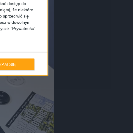
skać dostęp do
iętaj, że niektóre
 sprzeciwić się
ożesz w dowolnym
zycisk "Prywatność"
ZAM SIĘ