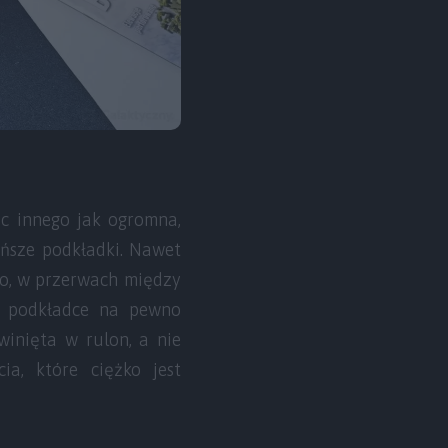
ic innego jak ogromna,
ańsze podkładki. Nawet
go, w przerwach między
a podkładce na pewno
winięta w rulon, a nie
a, które ciężko jest