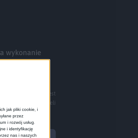
 za wykonanie
nie Canona, który jest
konkurencyjnych modeli
 jak pliki cookie, i
syłane przez
ium i rozwój usług.
e i identyfikację
rzez nas i naszych