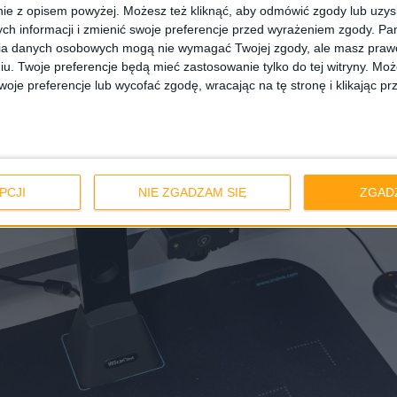
ie z opisem powyżej. Możesz też kliknąć, aby odmówić zgody lub uzy
ch informacji i zmienić swoje preferencje przed wyrażeniem zgody.
Pam
ia danych osobowych mogą nie wymagać Twojej zgody, ale masz prawo
iu. Twoje preferencje będą mieć zastosowanie tylko do tej witryny. M
je preferencje lub wycofać zgodę, wracając na tę stronę i klikając pr
PCJI
NIE ZGADZAM SIĘ
ZGAD