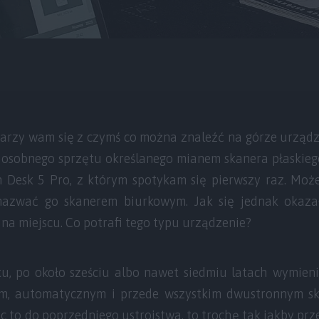
jarzy wam się z czymś co można znaleźć na górze urządz
osobnego sprzętu określanego mianem skanera płaskiego.
n Desk 5 Pro, z którym spotykam się pierwszy raz. Może
nazwać go skanerem biurkowym. Jak się jednak okazało
 na miejscu. Co potrafi tego typu urządzenie?
u, po około sześciu albo nawet siedmiu latach wymien
im, automatycznym i przede wszystkim dwustronnym s
c to do poprzedniego ustrojstwa, to trochę tak jakby prze