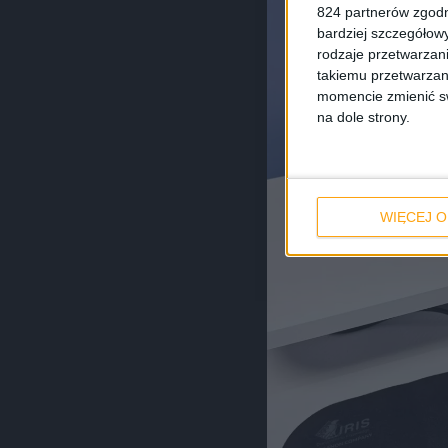
824 partnerów zgodn
bardziej szczegółowy
rodzaje przetwarzan
takiemu przetwarzan
momencie zmienić swo
na dole strony.
WIĘCEJ O