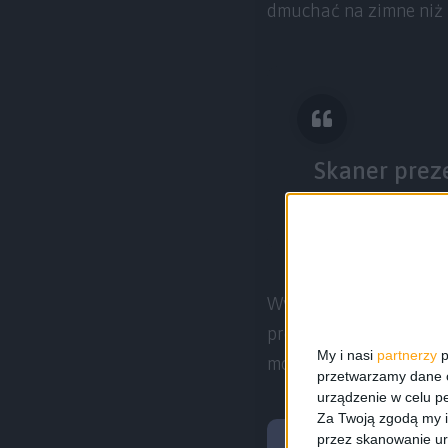
dmuchać na zimne niż t
Skaner preze
Wygląda jak profesjon
producentem tego sprz
My i nasi
partnerzy
p
mogę napisać tak – są t
przetwarzamy dane os
urządzenie w celu pe
Za Twoją zgodą my i
przez skanowanie ur