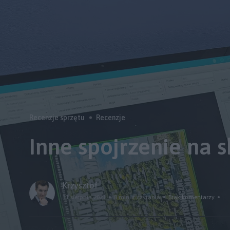
Recenzje sprzętu
Recenzje
Inne spojrzenie na s
Krzysztof
31 sierpnia 2021
8 minut czytania
Brak komentarzy