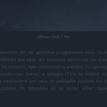
IRIScan Desk 5 Pro
kanerem jest też specjalnie przygotowana mata. To n
kładka pod mysz. Jest wykonana identycznie jak te t
(na szczęście, mało intensywny) są podobne. Na uparte
komfortowo pyknąć w jakiegoś FPS’a, bo miejsca n
e zastrzeżenie jest takie, że podkładka powinna być z
udełka. Po rozłożeniu jej na biurku widać zagięci