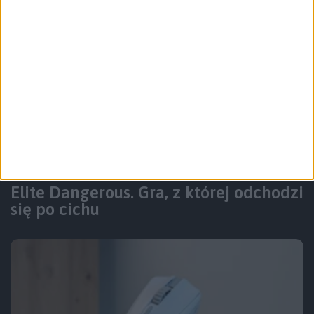
Felietony
Wyróżnione
Elite Dangerous. Gra, z której odchodzi
się po cichu