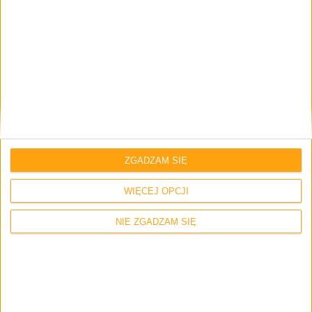
Twój adres e-mail nie zostanie opublikowany.
Wymagane pola są
oznaczone
*
Imię i nazwisko *
Email
*
ZGADZAM SIĘ
WIĘCEJ OPCJI
Strona internetowa
NIE ZGADZAM SIĘ
Napisz tutaj swój komentarz... *