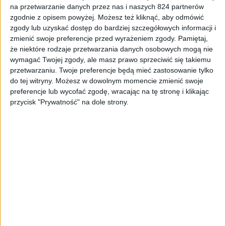
na przetwarzanie danych przez nas i naszych 824 partnerów
zgodnie z opisem powyżej. Możesz też kliknąć, aby odmówić
zgody lub uzyskać dostęp do bardziej szczegółowych informacji i
zmienić swoje preferencje przed wyrażeniem zgody.
Pamiętaj,
że niektóre rodzaje przetwarzania danych osobowych mogą nie
wymagać Twojej zgody, ale masz prawo sprzeciwić się takiemu
W Surface Duo 2 jest dużo zmian
przetwarzaniu. Twoje preferencje będą mieć zastosowanie tylko
na lepsze.
do tej witryny. Możesz w dowolnym momencie zmienić swoje
preferencje lub wycofać zgodę, wracając na tę stronę i klikając
przycisk "Prywatność" na dole strony.
Lepsze aparaty? A jakże. Teraz są trzy, dwa z nich mają
optyczną stabilizację obrazu. Mamy obiektyw z bardzo
szerokim katem i tele. Ogólnie Surface Duo pod
względem fotograficznym to teraz zupełnie inny poziom,
ale jest jeden psikus. Urządzenie jest ultra-smukłe, a ktoś
wpadł na pomysł, by zrobić wyspę z aparatami. To trochę
kłóci się z ideą tego urządzenia, bo już go nie złożymy
tak jak jedynki, więc gdyby kiedyś udało się je
przetestować, to z miejsca wrzucam to do minusów.