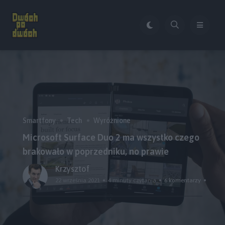
Smartfony
Tech
Wyróżnione
Microsoft Surface Duo 2 ma wszystko czego
brakowało w poprzedniku, no prawie
Krzysztof
22 września 2021
4 minuty czytania
6 komentarzy