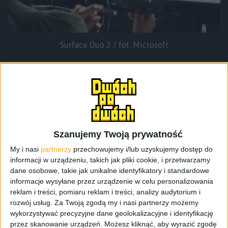
Surface Duo 2 / fot. Microsoft
Topowy procesor i łączność 5G? Jest, bo w 2. generacji
Surface Duo wsadzono Snapdragona 888. To co aktualnie
w smartfonach jest najlepsze i lepiej jak to było przy
pierwszym Duo (ten miał Snapa 855). W każdej wersji jest
8 GB RAM i do 512 GB na dane. Dużo większy akumulator?
Szanujemy Twoją prywatność
Jest i według specyfikacji ma 4449 mAh, czyli jest o
My i nasi
partnerzy
przechowujemy i/lub uzyskujemy dostęp do
około 20% pojemniejszy. Jeszcze większy wyświetlacz? A
informacji w urządzeniu, takich jak pliki cookie, i przetwarzamy
i owszem. Obydwa ekrany, nadal wykonane w technice
dane osobowe, takie jak unikalne identyfikatory i standardowe
AMOLED, urosły do 5,8 cala, co po rozłożeniu zamienia się
informacje wysyłane przez urządzenie w celu personalizowania
w 8,3-calowy wyświetlacz. Ale najlepsze tu jest jednak to,
reklam i treści, pomiaru reklam i treści, analizy audytorium i
że zwiększyła się częstotliwość odświeżania i teraz
rozwój usług.
Za Twoją zgodą my i nasi partnerzy możemy
wynosi 90 Hz. Nie ukrywam, bardzo mi tego w Surface
wykorzystywać precyzyjne dane geolokalizacyjne i identyfikację
Duo brakuje.
przez skanowanie urządzeń. Możesz kliknąć, aby wyrazić zgodę