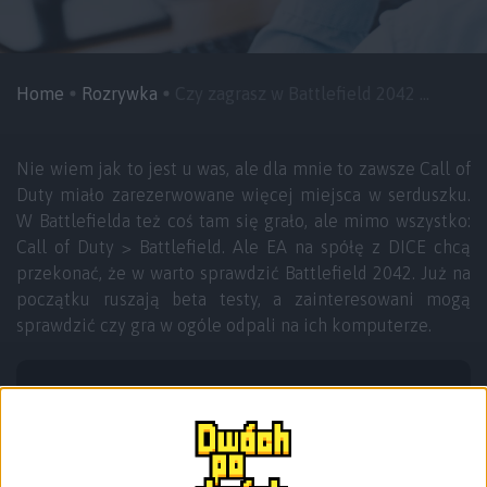
Home
Rozrywka
Czy zagrasz w Battlefield 2042 ...
Nie wiem jak to jest u was, ale dla mnie to zawsze Call of
Duty miało zarezerwowane więcej miejsca w serduszku.
W Battlefielda też coś tam się grało, ale mimo wszystko:
Call of Duty > Battlefield. Ale EA na spółę z DICE chcą
przekonać, że w warto sprawdzić Battlefield 2042. Już na
początku ruszają beta testy, a zainteresowani mogą
sprawdzić czy gra w ogóle odpali na ich komputerze.