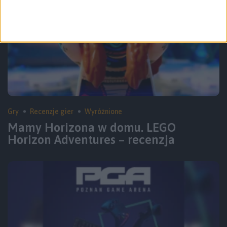
Gry
Recenzje gier
Wyróżnione
Mamy Horizona w domu. LEGO
Horizon Adventures – recenzja