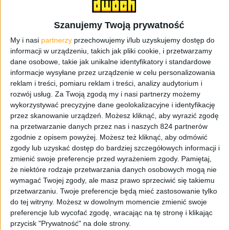
Szanujemy Twoją prywatność
My i nasi
partnerzy
przechowujemy i/lub uzyskujemy dostęp do
informacji w urządzeniu, takich jak pliki cookie, i przetwarzamy
dane osobowe, takie jak unikalne identyfikatory i standardowe
informacje wysyłane przez urządzenie w celu personalizowania
reklam i treści, pomiaru reklam i treści, analizy audytorium i
rozwój usług.
Za Twoją zgodą my i nasi partnerzy możemy
wykorzystywać precyzyjne dane geolokalizacyjne i identyfikację
przez skanowanie urządzeń. Możesz kliknąć, aby wyrazić zgodę
na przetwarzanie danych przez nas i naszych 824 partnerów
zgodnie z opisem powyżej. Możesz też kliknąć, aby odmówić
Już w pierwszej połowie października rozpoczną się beta
zgody lub uzyskać dostęp do bardziej szczegółowych informacji i
testy Battlefield 2042 i w związku z tym pojawił się
zmienić swoje preferencje przed wyrażeniem zgody.
Pamiętaj,
szczegółowy harmonogram. Grę będzie można pobrać już
że niektóre rodzaje przetwarzania danych osobowych mogą nie
wymagać Twojej zgody, ale masz prawo sprzeciwić się takiemu
5 października i w przypadku tego typu testów to
przetwarzaniu. Twoje preferencje będą mieć zastosowanie tylko
świetne rozwiązanie. Szczególnie, że gra ma zajmować
do tej witryny. Możesz w dowolnym momencie zmienić swoje
około 100 GB na dysku. Dwa kolejne dni, czyli 6 i 7
preferencje lub wycofać zgodę, wracając na tę stronę i klikając
października Battlefielda będą mogli uruchomić ci,
przycisk "Prywatność" na dole strony.