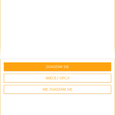
Imię i nazwisko *
Email
*
Strona internetowa
ZGADZAM SIĘ
WIĘCEJ OPCJI
Napisz tutaj swój komentarz... *
NIE ZGADZAM SIĘ