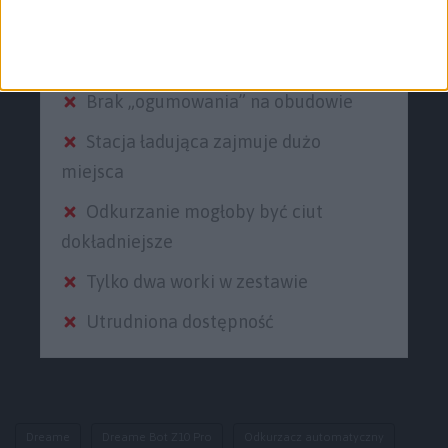
Szybko zbiera kurz (ze względu na
kolor obudowy)
Brak „ogumowania” na obudowie
Stacja ładująca zajmuje dużo
miejsca
Odkurzanie mogłoby być ciut
dokładniejsze
Tylko dwa worki w zestawie
Utrudniona dostępność
Dreame
Dreame Bot Z10 Pro
Odkurzacz automatyczny