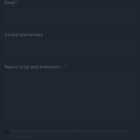
Email
*
Strona internetowa
Napisz tutaj swój komentarz... *
Zapamiętaj moje dane w tej przeglądarce podczas pisania kolejnych
komentarzy.