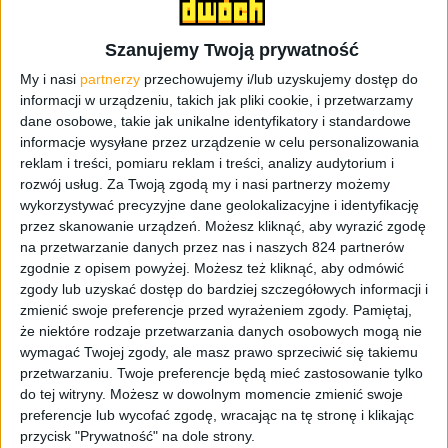
Szanujemy Twoją prywatność
My i nasi
partnerzy
przechowujemy i/lub uzyskujemy dostęp do
informacji w urządzeniu, takich jak pliki cookie, i przetwarzamy
dane osobowe, takie jak unikalne identyfikatory i standardowe
informacje wysyłane przez urządzenie w celu personalizowania
reklam i treści, pomiaru reklam i treści, analizy audytorium i
rozwój usług.
Za Twoją zgodą my i nasi partnerzy możemy
wykorzystywać precyzyjne dane geolokalizacyjne i identyfikację
przez skanowanie urządzeń. Możesz kliknąć, aby wyrazić zgodę
na przetwarzanie danych przez nas i naszych 824 partnerów
zgodnie z opisem powyżej. Możesz też kliknąć, aby odmówić
zgody lub uzyskać dostęp do bardziej szczegółowych informacji i
To nie jest jakiś tam odkurzajek za „czysta złoty”, który
zmienić swoje preferencje przed wyrażeniem zgody.
Pamiętaj,
już po wyjęciu z pudełka wygląda jakby ktoś przeleciał
że niektóre rodzaje przetwarzania danych osobowych mogą nie
nim całą salę gimnastyczną, a obudowę zrobił ze starego
wymagać Twojej zgody, ale masz prawo sprzeciwić się takiemu
telewizora. Spasowanie jest na medal, jakość materiałów
przetwarzaniu. Twoje preferencje będą mieć zastosowanie tylko
więcej niż zadowalająca, a całość – jak już wspomniałem
do tej witryny. Możesz w dowolnym momencie zmienić swoje
preferencje lub wycofać zgodę, wracając na tę stronę i klikając
– daje poczucie czegoś porządnego. Już nawet samo
przycisk "Prywatność" na dole strony.
zgrabne upakowanie wszystkich elementów w duże i