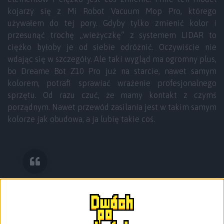
kojarzy się z Mi Robot Vacuum Mop Pro, którego
używałem do tej pory. Gdyby tylko zmienić kolor i
przesunąć trochę „wieżyczkę” z systemem LIDAR to
ciężko byłoby je od siebie odróżnić. Oczywiście nie
wdając się w szczegóły. Ale taki wygląd ma ogromny plus,
bo Dreame Bot Z10 Pro już na starcie, nawet samym
kolorem, potrafi sprawiać wrażenie profesjonalnego
sprzętu. Od razu czuć, że mamy kontakt z czymś
porządnym. Nawet przewód zasilania jest w takim samym
kolorze jak obudowa, a ja lubię takie coś.
A jak jest z wykonaniem?
Doczepić się nie mogę,
poważanie.