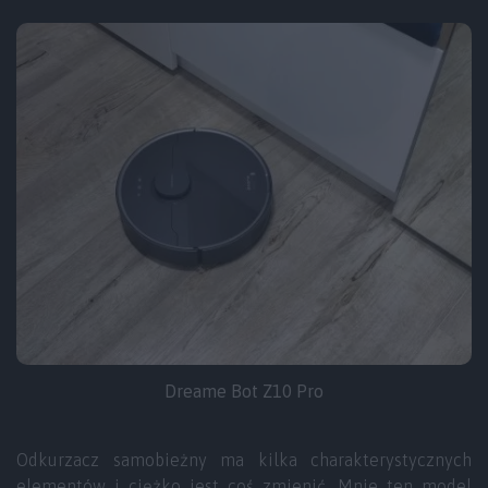
Dreame Bot Z10 Pro
Odkurzacz samobieżny ma kilka charakterystycznych
elementów i ciężko jest coś zmienić. Mnie ten model