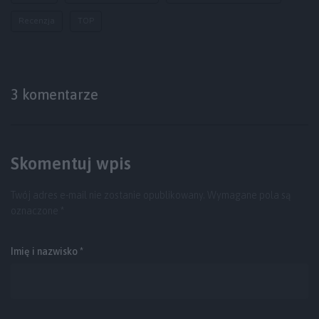
Recenzja
TOP
3 komentarze
Skomentuj wpis
Twój adres e-mail nie zostanie opublikowany.
Wymagane pola są
oznaczone
*
Imię i nazwisko *