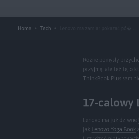
Home
Tech
Lenovo ma zamiar pokazać pó� ...
Różne pomysły przychod
przyjmą, ale też te, o
ThinkBook Plus sam nie
17-calowy 
Lenovo ma już dziwne
jak
Lenovo Yoga Book
a
Urządzeń nietypowych,