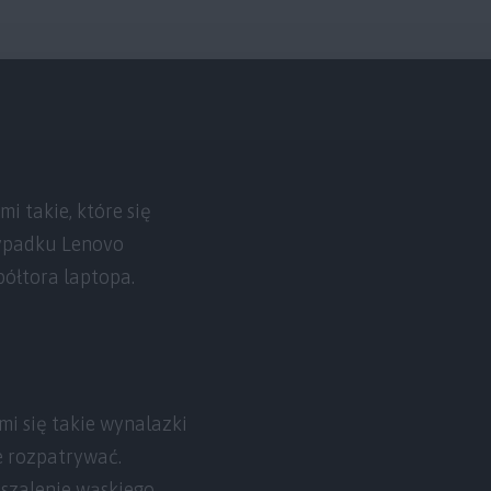
i takie, które się
rzypadku Lenovo
półtora laptopa.
mi się takie wynalazki
je rozpatrywać.
szalenie wąskiego