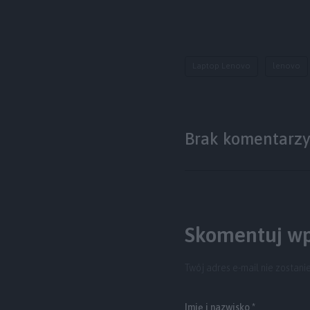
Laptop Lenovo
lenovo
Brak komentarz
Skomentuj wp
Twój adres e-mail nie zostani
Imię i nazwisko *