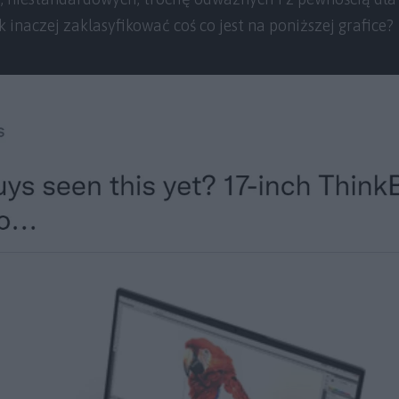
 inaczej zaklasyfikować coś co jest na poniższej grafice?