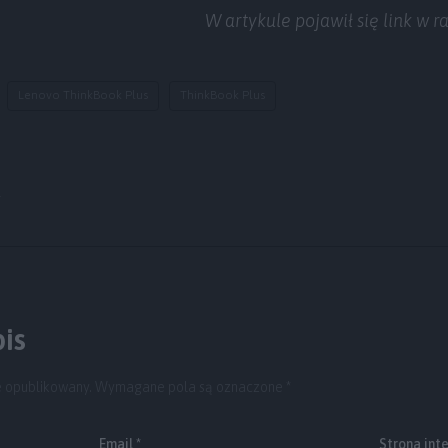
W artykule pojawił się link w
Lenovo ThinkBook Plus
ThinkBook Plus
y
is
e opublikowany.
Wymagane pola są oznaczone
*
Email
*
Strona int