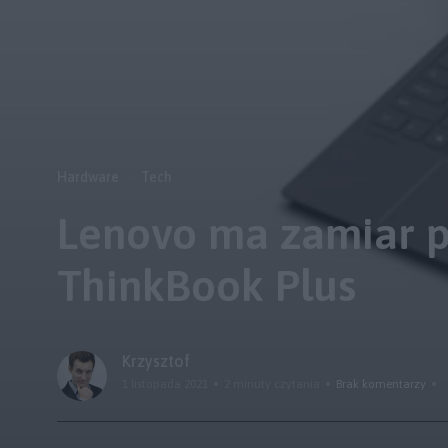
Hardware
Tech
Lenovo ma zamiar p
ThinkBook Plus
Krzysztof
1 listopada 2021
2 minuty czytania
Brak komentarzy