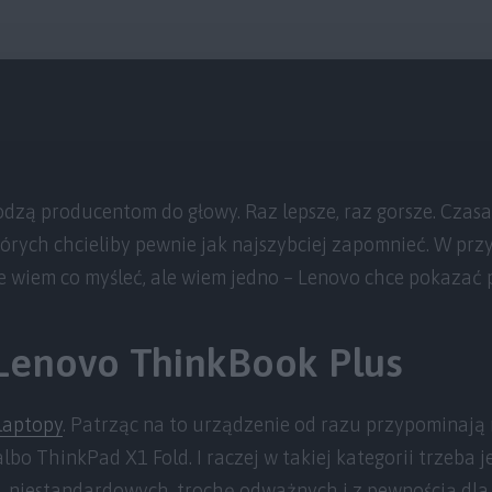
zą producentom do głowy. Raz lepsze, raz gorsze. Czasam
 których chcieliby pewnie jak najszybciej zapomnieć. W p
 wiem co myśleć, ale wiem jedno – Lenovo chce pokazać 
Lenovo ThinkBook Plus
laptopy
. Patrząc na to urządzenie od razu przypominają 
lbo ThinkPad X1 Fold. I raczej w takiej kategorii trzeba 
 niestandardowych, trochę odważnych i z pewnością dla 