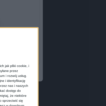
 jak pliki cookie, i
syłane przez
ium i rozwój usług.
e i identyfikację
rzez nas i naszych
skać dostęp do
iętaj, że niektóre
 sprzeciwić się
ożesz w dowolnym