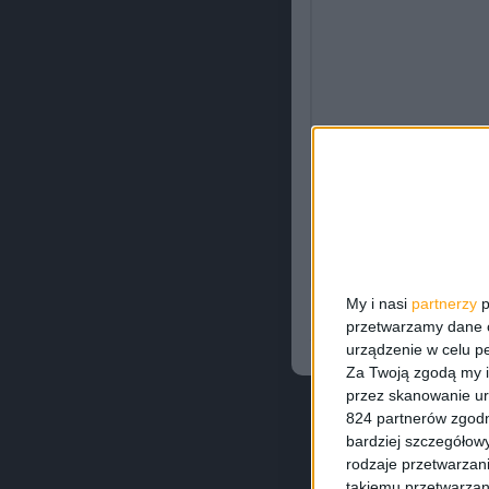
My i nasi
partnerzy
p
przetwarzamy dane os
urządzenie w celu pe
Za Twoją zgodą my i
przez skanowanie ur
824 partnerów zgodn
bardziej szczegółowy
rodzaje przetwarzan
takiemu przetwarzan