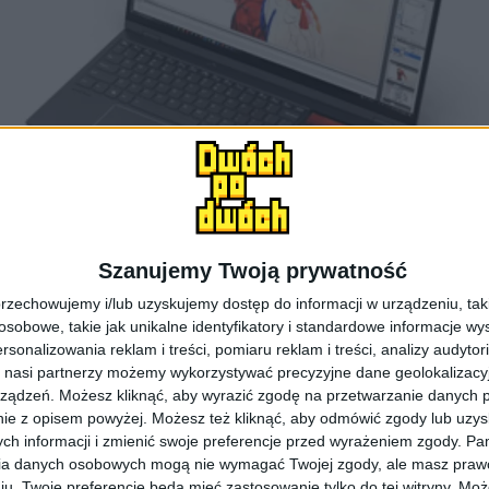
Szanujemy Twoją prywatność
rzechowujemy i/lub uzyskujemy dostęp do informacji w urządzeniu, takich
obowe, takie jak unikalne identyfikatory i standardowe informacje wy
rsonalizowania reklam i treści, pomiaru reklam i treści, analizy audytor
 nasi partnerzy możemy wykorzystywać precyzyjne dane geolokalizacyjn
ządzeń. Możesz kliknąć, aby wyrazić zgodę na przetwarzanie danych p
ThinkBook Plus / fot. Twitter (@evleaks)
ie z opisem powyżej. Możesz też kliknąć, aby odmówić zgody lub uzy
ch informacji i zmienić swoje preferencje przed wyrażeniem zgody.
Pam
ia danych osobowych mogą nie wymagać Twojej zgody, ale masz prawo
iu. Twoje preferencje będą mieć zastosowanie tylko do tej witryny. M