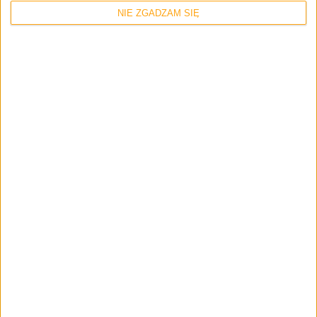
NIE ZGADZAM SIĘ
Strona internetowa
Napisz tutaj swój komentarz... *
Zapamiętaj moje dane w tej przeglądarce podczas pisania kolejnych
komentarzy.