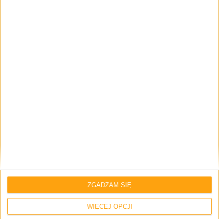
Brak komentarzy
Skomentuj wpis
Twój adres e-mail nie zostanie opublikowany.
Wymagane pola są
oznaczone
*
Imię i nazwisko *
Email
*
ZGADZAM SIĘ
WIĘCEJ OPCJI