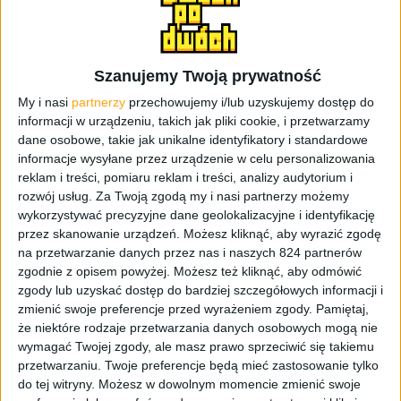
później należało się spodziewać, że wygasną prawa do
tego czy owego, ale jak Konami zapewnia, pracują nad
odkręceniem całej sytuacji. Miejmy nadzieję, że z
Szanujemy Twoją prywatność
powodzeniem, bo choć tytuły nie są pierwszej młodości,
My i nasi
partnerzy
przechowujemy i/lub uzyskujemy dostęp do
to bez wątpienia są absolutnymi klasykami, które każdy
informacji w urządzeniu, takich jak pliki cookie, i przetwarzamy
szanujący się gracz powinien mieć w swojej bibliotece.
dane osobowe, takie jak unikalne identyfikatory i standardowe
informacje wysyłane przez urządzenie w celu personalizowania
reklam i treści, pomiaru reklam i treści, analizy audytorium i
rozwój usług.
Za Twoją zgodą my i nasi partnerzy możemy
wykorzystywać precyzyjne dane geolokalizacyjne i identyfikację
przez skanowanie urządzeń. Możesz kliknąć, aby wyrazić zgodę
Cofnięcie sprzedaży z platform
na przetwarzanie danych przez nas i naszych 824 partnerów
zgodnie z opisem powyżej. Możesz też kliknąć, aby odmówić
cyfrowych zaczyna się
8
zgody lub uzyskać dostęp do bardziej szczegółowych informacji i
listopada
i potrwa, aż się
zmienić swoje preferencje przed wyrażeniem zgody.
Pamiętaj,
że niektóre rodzaje przetwarzania danych osobowych mogą nie
skończy.
wymagać Twojej zgody, ale masz prawo sprzeciwić się takiemu
przetwarzaniu. Twoje preferencje będą mieć zastosowanie tylko
do tej witryny. Możesz w dowolnym momencie zmienić swoje