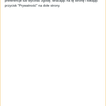
preferencje lub wycofać zgodę, wracając na tę stronę i klikając
Tytuły, które zostały dotknięte licencyjnym pomorem
przycisk "Prywatność" na dole strony.
gier to te, które zostały wydane na starsze konsole.
Chodzi o Sons of Liberty HD Edition (PlayStation 3,
PlayStation Vita), Snake Eater (PlayStation 3, Nintendo
3DS), Metal Gear Solid HD Edition/Collection (PlayStation
3, Vita i Now), Metal Gear Solid 2 Substance (GOG) oraz
Metal Gear Solid HD Edition 2 & 3 (Xbox 360, Nvidia
Shield).