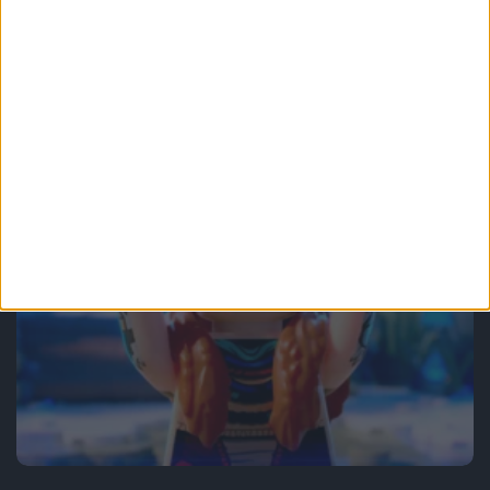
Recenzje gier
Gry
Kto nie lubi archeologa z biczem?
Recenzja gry Indiana Jones i Wielki
Krąg