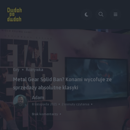
Gry
Rozrywka
Metal Gear Solid Ban? Konami wycofuje ze
sprzedaży absolutne klasyki
Adam
8 listopada 2021
2 minuty czytania
Brak komentarzy