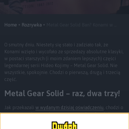
Home
Rozrywka
Metal Gear Solid Ban? Konami w ...
O smutny dniu. Niestety się stało i zadziało tak, że
Konami wzięło i wycofało ze sprzedaży absolutne klasyki,
w postaci starszych (i moim zdaniem lepszych) części
legendarnej serii Hideo Kojimy – Metal Gear Solid. Nie
wszystkie, spokojnie. Chodzi o pierwszą, drugą i trzecią
część.
Metal Gear Solid – raz, dwa trzy!
Jak przekazali
w wydanym dzisiaj oświadczeniu
, chodzi o
wygaśnięcie licencji do materiałów archiwalnych, które
zostały w grach wykorzystane. W związku z tym, że
chodzi o tytuły z 1998, 2001 i 2004 roku, prędzej czy