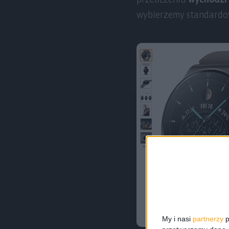
wybierzemy standardow
My i nasi
partnerzy
p