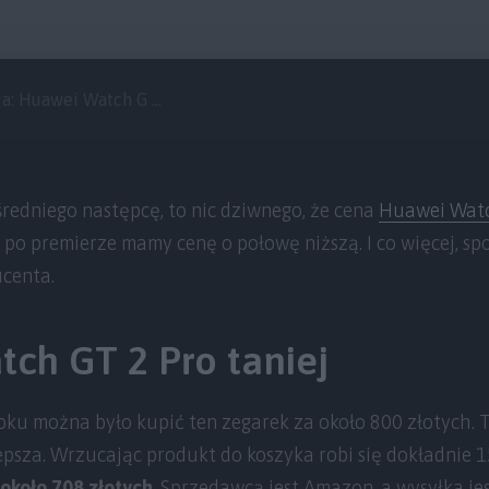
: Huawei Watch G ...
redniego następcę, to nic dziwnego, że cena
Huawei Watc
 po premierze mamy cenę o połowę niższą. I co więcej, spo
ucenta.
ch GT 2 Pro taniej
oku można było kupić ten zegarek za około 800 złotych. 
lepsza. Wrzucając produkt do koszyka robi się dokładnie 1
około 708 złotych
. Sprzedawcą jest Amazon, a wysyłka jes