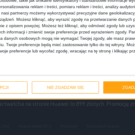
obowe, takie jak unikalne identyfikatory i standardowe informacje wy
Huawei Watch GT 2 Pro / fot. Amazon
rsonalizowania reklam i treści, pomiaru reklam i treści, analizy audytor
 nasi partnerzy możemy wykorzystywać precyzyjne dane geolokalizacyjn
ządzeń. Możesz kliknąć, aby wyrazić zgodę na przetwarzanie danych p
ie z opisem powyżej. Możesz też kliknąć, aby odmówić zgody lub uzy
ch informacji i zmienić swoje preferencje przed wyrażeniem zgody.
Pam
ego, że już jest trochę na rynku, nadal jest interesujący
ia danych osobowych mogą nie wymagać Twojej zgody, ale masz prawo
iu. Twoje preferencje będą mieć zastosowanie tylko do tej witryny. M
Jest świetnie wykonany, działa bardzo dobrze, ma wbudow
je preferencje lub wycofać zgodę, wracając na tę stronę i klikając pr
długo działa na baterii. Mierzy jakość snu, mierzy tętno 
A do tego ma dostać (o ile już nie dostał) aktualizację d
wei Watch GT 3 Pro, ale dwójką też jeszcze można się zai
PCJI
NIE ZGADZAM SIĘ
ZGAD
sja z czarnym, silikonowym paskiem, ale trzeba do niej do
artwatcha na stronie Huawei to 899 złotych. Promocję z
 2 Pro
Huawei Watch GT 3
Promocja
Smartwatch Huawei