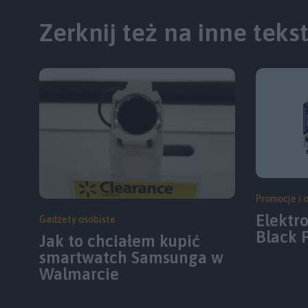
Zerknij też na inne teks
Promocje i 
Elektr
Gadżety osobiste
Black 
Jak to chciałem kupić
smartwatch Samsunga w
Walmarcie