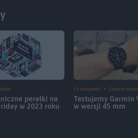
ty
okazje
Co testujemy?
Gadżety osobi
oniczne perełki na
Testujemy Garmin 
Friday w 2023 roku
w wersji 45 mm