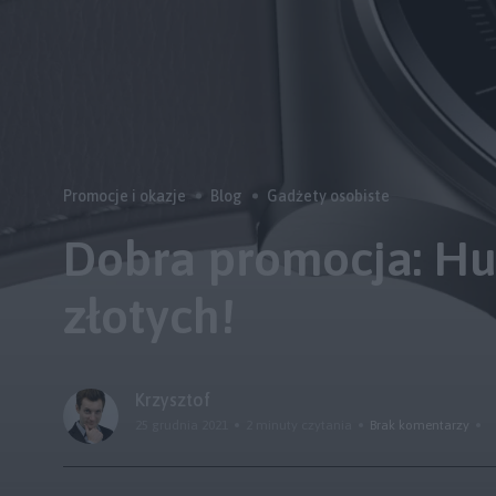
Promocje i okazje
Blog
Gadżety osobiste
Dobra promocja: Hu
złotych!
Krzysztof
25 grudnia 2021
2 minuty czytania
Brak komentarzy