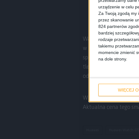
przetwarzamy dane os
urządzenie w celu pe
Za Twoją zgodą my i
przez skanowanie ur
824 partnerów zgodn
bardziej szczegółowy
Watch GT 2 Pro, mimo t
rodzaje przetwarzan
takiemu przetwarzan
w tej cenie co teraz. 
momencie zmienić swo
sportowych, a do tego 
na dole strony.
tlenu we krwi (SpO
). 
2
odświeży. Jest już Hua
WIĘCEJ O
W promocji jest też wer
Aktualna cena tego sm
Huawei
Huawei Watch GT