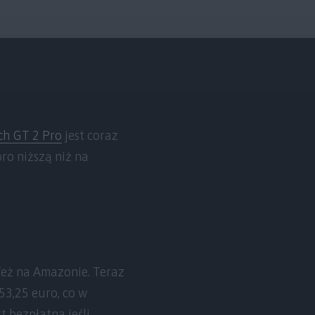
h GT 2 Pro
jest coraz
ro niższą niż na
Też na Amazonie. Teraz
53,25 euro, co w
t bezpłatna jeśli