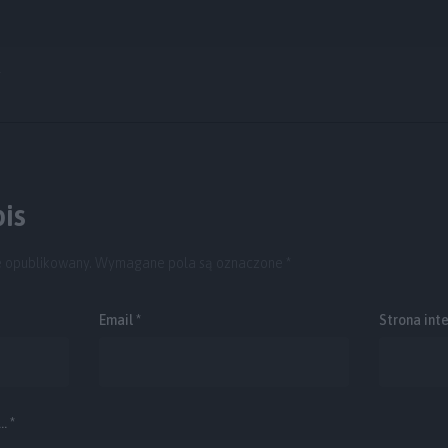
y
is
e opublikowany.
Wymagane pola są oznaczone
*
Email
*
Strona int
. *