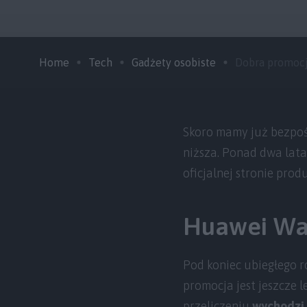
Home
Tech
Gadżety osobiste
Dobra promocja
Skoro mamy już bezpoś
niższa. Ponad dwa lata
oficjalnej stronie prod
Huawei Wat
Pod koniec ubiegłego r
promocja jest jeszcze 
przeliczeniu
wychodzi 