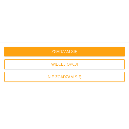
Asus
Asus ROG Flow Z13
CES 2022
Laptop Asus
RTX 3050 Ti
Brak komentarzy
ZGADZAM SIĘ
WIĘCEJ OPCJI
NIE ZGADZAM SIĘ
Skomentuj wpis
Twój adres e-mail nie zostanie opublikowany.
Wymagane pola są
oznaczone
*
Imię i nazwisko *