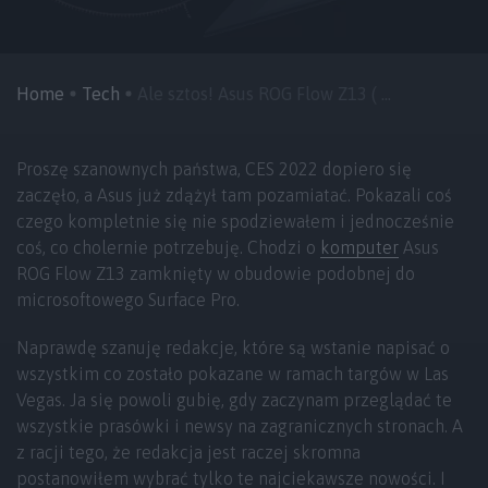
Home
Tech
Ale sztos! Asus ROG Flow Z13 ( ...
Proszę szanownych państwa, CES 2022 dopiero się
zaczęło, a Asus już zdążył tam pozamiatać. Pokazali coś
czego kompletnie się nie spodziewałem i jednocześnie
coś, co cholernie potrzebuję. Chodzi o
komputer
Asus
ROG Flow Z13 zamknięty w obudowie podobnej do
microsoftowego Surface Pro.
Naprawdę szanuję redakcje, które są wstanie napisać o
wszystkim co zostało pokazane w ramach targów w Las
Vegas. Ja się powoli gubię, gdy zaczynam przeglądać te
wszystkie prasówki i newsy na zagranicznych stronach. A
z racji tego, że redakcja jest raczej skromna
postanowiłem wybrać tylko te najciekawsze nowości. I