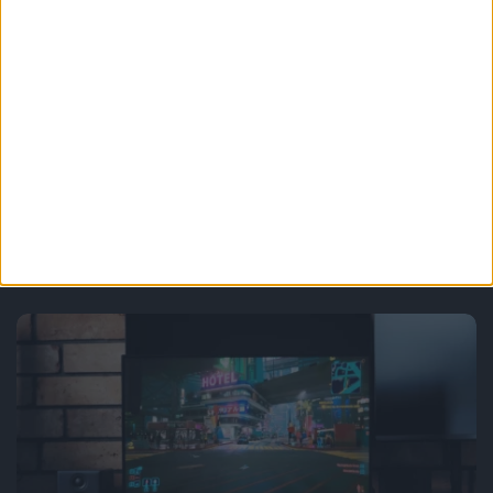
Tech
Mam niejasne podejrzenie, że
Microsoft będzie nas dymał tak, jak
nas Apple nie dymało