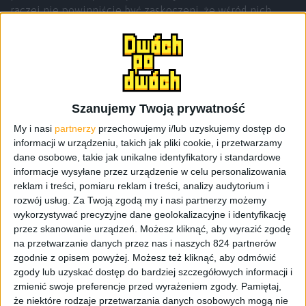
raczej nie powinniście być zaskoczeni, że wśród nich
pojawił się ROG Flow Z13. Ja nie jestem, bo to niezwykle
ciekawy i niecodzienny sprzęt.
Dlaczego powstał ROG Flow Z13?
BO MÓGŁ!
Szanujemy Twoją prywatność
My i nasi
partnerzy
przechowujemy i/lub uzyskujemy dostęp do
Asus już niejednokrotnie pokazał, że „umie w gamingowe
informacji w urządzeniu, takich jak pliki cookie, i przetwarzamy
sprzęty”, a tabletowy ROG jest tego idealnym przykładem.
dane osobowe, takie jak unikalne identyfikatory i standardowe
A nawet czymś więcej. Zmieścili procesor Intel Core i9
informacje wysyłane przez urządzenie w celu personalizowania
12. generacji i kartę graficzną RTX 3050 Ti. To już o
reklam i treści, pomiaru reklam i treści, analizy audytorium i
czymś świadczy, tym bardziej, że mówimy o sprzęcie w
rozwój usług.
Za Twoją zgodą my i nasi partnerzy możemy
12-milimetrowej obudowie, ważącym około 1,2
wykorzystywać precyzyjne dane geolokalizacyjne i identyfikację
przez skanowanie urządzeń. Możesz kliknąć, aby wyrazić zgodę
kilograma. Sprzęcie, który de facto jest tabletem z
na przetwarzanie danych przez nas i naszych 824 partnerów
odchylaną do 170 stopni podstawką i doczepianą na
zgodnie z opisem powyżej. Możesz też kliknąć, aby odmówić
magnes klawiaturą. Coś jak Surface Pro, którego
zgody lub uzyskać dostęp do bardziej szczegółowych informacji i
używałem kilka lat, którego zawsze chwaliłem, ale też w
zmienić swoje preferencje przed wyrażeniem zgody.
Pamiętaj,
którym brakowało mi wydajności. Z takim ROG-iem
że niektóre rodzaje przetwarzania danych osobowych mogą nie