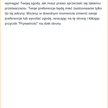
najwyższą wydajność mamy zapewnioną.
wymagać Twojej zgody, ale masz prawo sprzeciwić się takiemu
przetwarzaniu. Twoje preferencje będą mieć zastosowanie tylko
do tej witryny. Możesz w dowolnym momencie zmienić swoje
preferencje lub wycofać zgodę, wracając na tę stronę i klikając
przycisk "Prywatność" na dole strony.
Asus ROG Flow Z13 (2022) / fot. Asus
Wspomniane wyżej podzespoły dotyczą najbogatszej i
najwydajniejszej wersji, ale będą jeszcze dostępne dwa