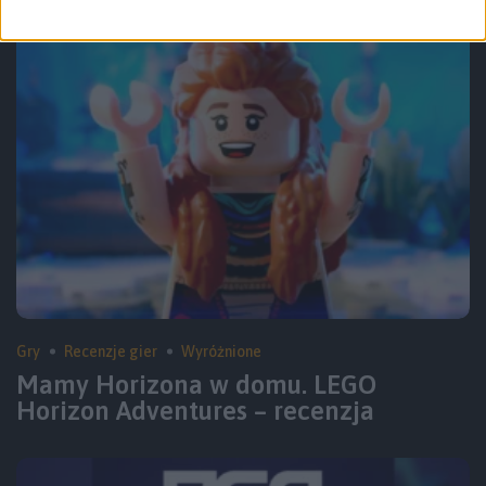
Gry
Recenzje gier
Wyróżnione
Mamy Horizona w domu. LEGO
Horizon Adventures – recenzja