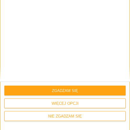
i chcą mieć swój pierwszy raz z The Last of Us właśnie na
komputerze. Bo w przeciwnym razie to właśnie premiera
gry na tę platformę nie miałaby sensu.
Ja czekam i na pewno zagram. Chciałem to zrobić po
obejrzeniu serialu i widać, że Naughty Dog mi w tym
pomogło.
The Last of Us
The Last of Us Part I
The Last of Us Part I Remake
ZGADZAM SIĘ
Brak komentarzy
WIĘCEJ OPCJI
NIE ZGADZAM SIĘ