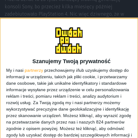
konsoli Sony, bo przecież kilka miesięcy później
zadebiutowało PlayStation 4. Nic więc dziwnego, że w
2014 roku doczekaliśmy się odświeżonej wersji gry
właśnie na PS4. The Last of Us w niespełna 5 lat przebiło
granicę 17 mln sprzedanych egzemplarzy, ale już dużo
wcześniej było wiadomo, że gra doczeka się kontynuacji. I
tak w 2020 roku pojawiła się gra
The Last of Us Part II
na
PlayStation 4, która później dostała aktualizację pod
Szanujemy Twoją prywatność
next-geny. Remake pierwszej odsłony gry na PC wcale nie
My i nasi
partnerzy
przechowujemy i/lub uzyskujemy dostęp do
jest jakąś dużą nowością (tym bardziej, że czekaliśmy na
informacji w urządzeniu, takich jak pliki cookie, i przetwarzamy
niego aż 10 lat), ale bardzo ważną, bo to kolejny eks od
dane osobowe, takie jak unikalne identyfikatory i standardowe
Sony, który z konsol PlayStation został przeniesiony na
informacje wysyłane przez urządzenie w celu personalizowania
komputery. Nie można też zapomnieć, że to niemal ta
reklam i treści, pomiaru reklam i treści, analizy audytorium i
sama gra co na PS5, bo to właśnie na tej konsoli ten
rozwój usług.
Za Twoją zgodą my i nasi partnerzy możemy
wykorzystywać precyzyjne dane geolokalizacyjne i identyfikację
remake zadebiutował w 2022 roku.
przez skanowanie urządzeń. Możesz kliknąć, aby wyrazić zgodę
na przetwarzanie danych przez nas i naszych 824 partnerów
zgodnie z opisem powyżej. Możesz też kliknąć, aby odmówić
zgody lub uzyskać dostęp do bardziej szczegółowych informacji i