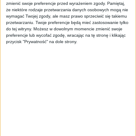
zmienić swoje preferencje przed wyrażeniem zgody.
Pamiętaj,
że niektóre rodzaje przetwarzania danych osobowych mogą nie
wymagać Twojej zgody, ale masz prawo sprzeciwić się takiemu
przetwarzaniu. Twoje preferencje będą mieć zastosowanie tylko
do tej witryny. Możesz w dowolnym momencie zmienić swoje
preferencje lub wycofać zgodę, wracając na tę stronę i klikając
przycisk "Prywatność" na dole strony.
The Last of Us Part I / fot. playstation.com
Skąd ta obsuwa The Last of Us na
pecety?
The Last of Us Part I zrobione na nowo miało pojawić się
na komputerach 3 marca 2023 roku. I każdy sądził, że ten
termin jest niezagrożony, pewny jak śmierć i podatki. Do
czasu, a dokładniej do początku lutego, gdy pojawiła się