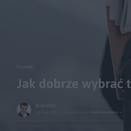
Poradniki
Jak dobrze wybrać 
Krzysztof
12 maja 2023
7 minut czytania
Brak komentarzy