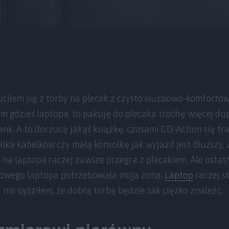
uciłem się z torby na plecak z czysto służbowo-komfort
m gdzieś laptopa, to pakuję do plecaka trochę więcej dupe
k. A to dorzucę jakąś książkę, czasami CD-Action się tra
kilka kabelków czy małą konsolkę jak wyjazd jest dłuższy, 
na laptopa raczej zawsze przegra z plecakiem. Ale ostatni
bowego laptopa potrzebowała moja żona.
Laptop
raczej s
 nie sądziłem, że dobrą torbę będzie tak ciężko znaleźć.