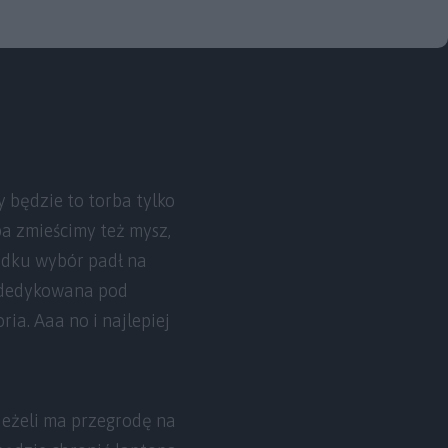
 będzie to torba tylko
pa zmieścimy też mysz,
adku wybór padł na
t dedykowana pod
ia. Aaa no i najlepiej
Jeżeli ma przegrodę na