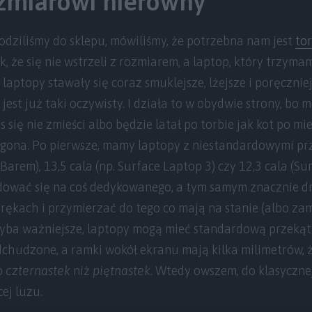
zmiarowi nierówny
hodziliśmy do sklepu, mówiliśmy, że potrzebna nam jest
to
tak, że się nie wstrzeli z rozmiarem, a laptop, który trzym
 laptopy stawały się coraz smuklejsze, lżejsze i poręczni
jest już taki oczywisty. I działa to w obydwie strony, bo 
s się nie zmieści albo będzie latał po torbie jak kot po mi
ogona. Po pierwsze, mamy laptopy z niestandardowymi prz
rem), 13,5 cala (np. Surface Laptop 3) czy 12,3 cala (Sur
dować się na coś dedykowanego, a tym samym znacznie dr
rękach i przymierzać do tego co mają na stanie (albo z
chyba ważniejsze, laptopy mogą mieć standardową przekąt
 odchudzone, a ramki wokół ekranu mają kilka milimetrów, 
o
czternastek
niż
piętnastek
. Wtedy owszem, do klasycznej
cej luzu.