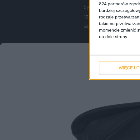
824 partnerów zgodn
byłoby to nic przyjemne
bardziej szczegółowy
rzeczy – laptop jest r
rodzaje przetwarzan
takiemu przetwarzan
laptopy z 14-calowymi
momencie zmienić swo
na dole strony.
WIĘCEJ O