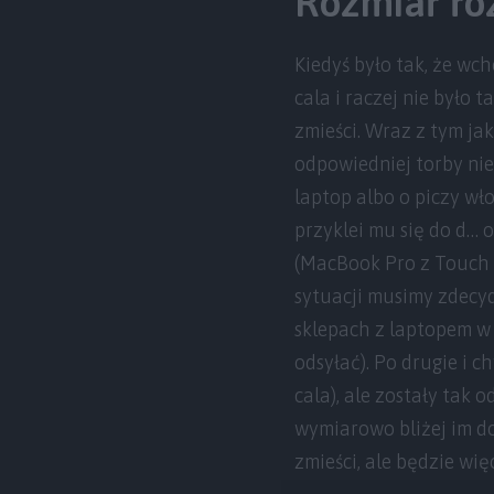
Rozmiar ro
Kiedyś było tak, że wc
cala i raczej nie było 
zmieści. Wraz z tym jak
odpowiedniej torby nie 
laptop albo o piczy wło
przyklei mu się do d… 
(MacBook Pro z Touch Ba
sytuacji musimy zdecy
sklepach z laptopem w 
odsyłać). Po drugie i 
cala), ale zostały tak
wymiarowo bliżej im d
zmieści, ale będzie wię