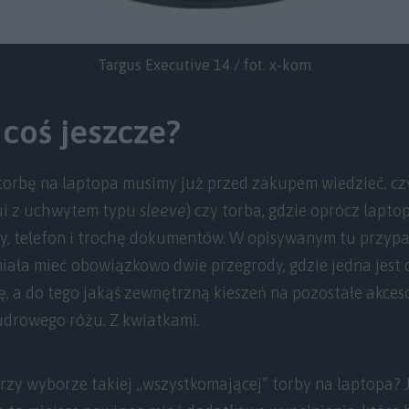
Targus Executive 14 / fot. x-kom
 coś jeszcze?
torbę na laptopa musimy już przed zakupem wiedzieć, czy
ui z uchwytem typu
sleeve
) czy torba, gdzie oprócz lapto
śny, telefon i trochę dokumentów. W opisywanym tu przyp
miała mieć obowiązkowo dwie przegrody, gdzie jedna jes
, a do tego jakąś zewnętrzną kieszeń na pozostałe akcesor
udrowego różu. Z kwiatkami.
zy wyborze takiej „wszystkomającej” torby na laptopa? 