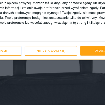
ie z opisem powyżej. Możesz też kliknąć, aby odmówić zgody lub uzy
go, by wyciągać i wkładać go tam trochę na siłę. I tu pot
ch informacji i zmienić swoje preferencje przed wyrażeniem zgody.
Pam
ealnie mniejszy niż standardowe piętnastki, a do torby, c
ia danych osobowych mogą nie wymagać Twojej zgody, ale masz prawo
iu. Twoje preferencje będą mieć zastosowanie tylko do tej witryny. M
 ekranami, wsadzimy coś większego.
je preferencje lub wycofać zgodę, wracając na tę stronę i klikając pr
PCJI
NIE ZGADZAM SIĘ
ZGAD