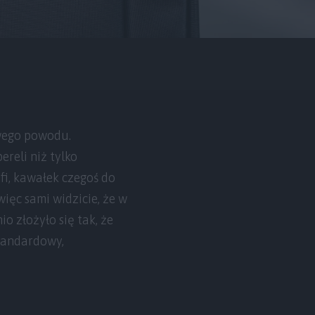
owego powodu.
reli niż tylko
fi, kawałek czegoś do
więc sami widzicie, że w
o złożyło się tak, że
tandardowy,