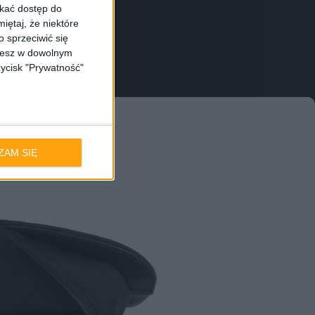
skać dostęp do
wierdziły się dwie
iętaj, że niektóre
hoć dedykowanej pod
 sprzeciwić się
ożesz w dowolnym
zycisk "Prywatność"
ZAM SIĘ