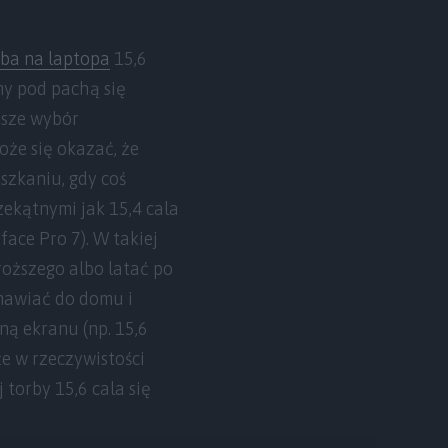
rba na laptopa
15,6
amy pod pachą się
ejsze wybór
może się okazać, że
eszkaniu, gdy coś
ekątnymi jak 15,4 cala
face Pro 7). W takiej
oższego albo latać po
amawiać do domu i
ną ekranu (np. 15,6
że w rzeczywistości
 torby 15,6 cala się