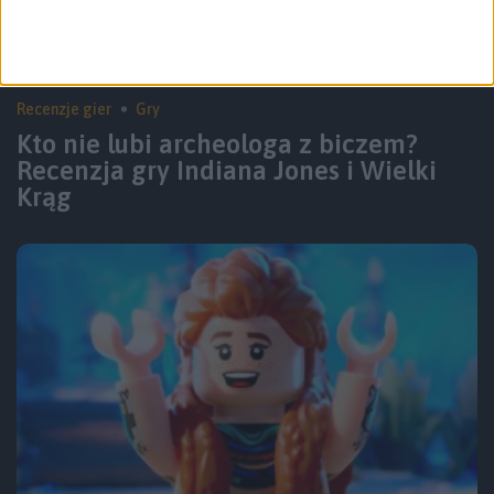
Recenzje gier
Gry
Kto nie lubi archeologa z biczem?
Recenzja gry Indiana Jones i Wielki
Krąg