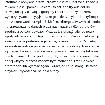
informacje wysyłane przez urządzenie w celu personalizowania
masa podobnych gier, w których nie wydacie ani złotówki,
reklam i treści, pomiaru reklam i treści, analizy audytorium i
a i tak odblokujecie znacznie więcej.
rozwój usług.
Za Twoją zgodą my i nasi partnerzy możemy
wykorzystywać precyzyjne dane geolokalizacyjne i identyfikację
przez skanowanie urządzeń. Możesz kliknąć, aby wyrazić zgodę
na przetwarzanie danych przez nas i naszych 824 partnerów
zgodnie z opisem powyżej. Możesz też kliknąć, aby odmówić
zgody lub uzyskać dostęp do bardziej szczegółowych informacji i
zmienić swoje preferencje przed wyrażeniem zgody.
Pamiętaj,
że niektóre rodzaje przetwarzania danych osobowych mogą nie
wymagać Twojej zgody, ale masz prawo sprzeciwić się takiemu
przetwarzaniu. Twoje preferencje będą mieć zastosowanie tylko
do tej witryny. Możesz w dowolnym momencie zmienić swoje
preferencje lub wycofać zgodę, wracając na tę stronę i klikając
przycisk "Prywatność" na dole strony.