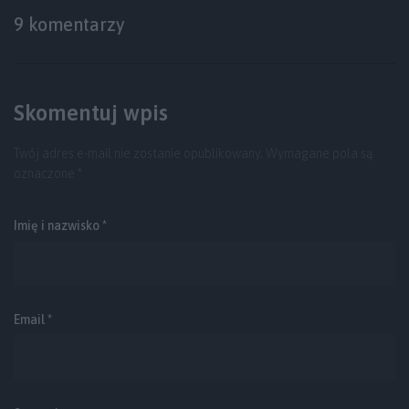
9 komentarzy
Skomentuj wpis
Twój adres e-mail nie zostanie opublikowany.
Wymagane pola są
oznaczone
*
Imię i nazwisko *
Email
*