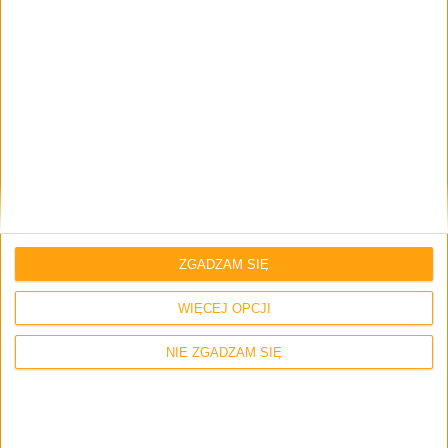
dodatkowe nagrody.
ZGADZAM SIĘ
WIĘCEJ OPCJI
NIE ZGADZAM SIĘ
A skoro przy więziach już jestem, to te nawiązujemy