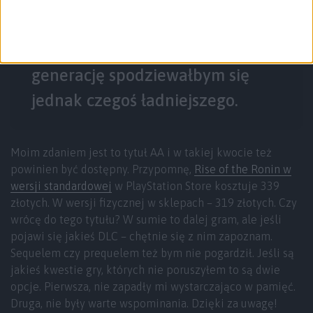
Tylko w cenie pełnoprawnego
produktu AAA na najnowszą
generację spodziewałbym się
jednak czegoś ładniejszego.
Moim zdaniem jest to tytuł AA i w takiej kwocie też
powinien być dostępny. Przypomnę,
Rise of the Ronin w
wersji standardowej
w PlayStation Store kosztuje 339
złotych. W wersji fizycznej w sklepach – 319 złotych. Czy
wrócę do tego tytułu? W sumie to dalej gram, ale jeśli
pojawi się jakieś DLC – chętnie się z nim zapoznam.
Sequelem czy prequelem też bym nie pogardził. Jeśli są
jakieś kwestie gry, których nie poruszyłem to są dwie
opcje. Pierwsza, nie zapadły mi wystarczająco w pamięć.
Druga, nie były warte wspominania. Dzięki za uwagę!