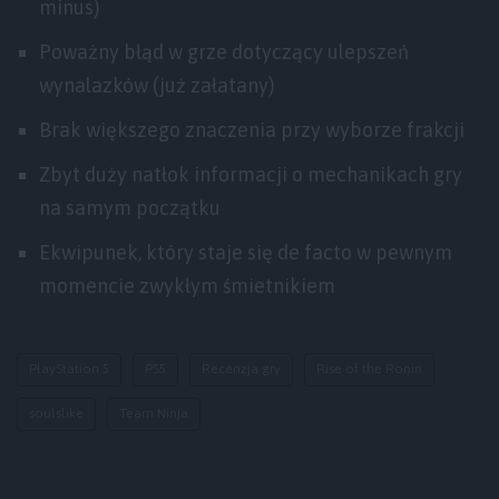
minus)
Poważny błąd w grze dotyczący ulepszeń
wynalazków (już załatany)
Brak większego znaczenia przy wyborze frakcji
Zbyt duży natłok informacji o mechanikach gry
na samym początku
Ekwipunek, który staje się de facto w pewnym
momencie zwykłym śmietnikiem
PlayStation 5
PS5
Recenzja gry
Rise of the Ronin
soulslike
Team Ninja