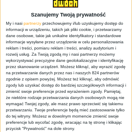
Szanujemy Twoją prywatność
My i nasi
partnerzy
przechowujemy i/lub uzyskujemy dostęp do
Nie jest to jedyny z element soulslike’owy jaki
informacji w urządzeniu, takich jak pliki cookie, i przetwarzamy
wyłapałem. W momencie, gdy zginiemy z ręki wroga to
dane osobowe, takie jak unikalne identyfikatory i standardowe
tracimy zdobytą karmę. Żeby ją odzyskać to musimy go
informacje wysyłane przez urządzenie w celu personalizowania
pokonać, wykonać specjalny atak po zmęczeniu złola lub
reklam i treści, pomiaru reklam i treści, analizy audytorium i
rozwój usług.
Za Twoją zgodą my i nasi partnerzy możemy
użyć dedykowanego do tego przedmiotu. Z oczywistych
wykorzystywać precyzyjne dane geolokalizacyjne i identyfikację
powodów, jest to nazywane zemstą. W końcu dostaliśmy
przez skanowanie urządzeń. Możesz kliknąć, aby wyrazić zgodę
po dupsku, a gra w taki sposób nas za to karze. A jeśli nie
na przetwarzanie danych przez nas i naszych 824 partnerów
odzyskamy tych utraconych punktów, tylko damy się
zgodnie z opisem powyżej. Możesz też kliknąć, aby odmówić
znowu zaszlachtować, to cóż… Przepadają bezpowrotnie.
zgody lub uzyskać dostęp do bardziej szczegółowych informacji i
A za zdobywaną karmę dostajemy punkty umiejętności,
zmienić swoje preferencje przed wyrażeniem zgody.
Pamiętaj,
które z kolei przeznaczamy na rozwój naszej postaci. Ale
że niektóre rodzaje przetwarzania danych osobowych mogą nie
wymagać Twojej zgody, ale masz prawo sprzeciwić się takiemu
o tym będzie później. Rise of the Ronin nie jest czystym
przetwarzaniu. Twoje preferencje będą mieć zastosowanie tylko
soulslike’iem, ale uważam go za świetny punkt w wejścia
do tej witryny. Możesz w dowolnym momencie zmienić swoje
w ten gatunek.
preferencje lub wycofać zgodę, wracając na tę stronę i klikając
przycisk "Prywatność" na dole strony.