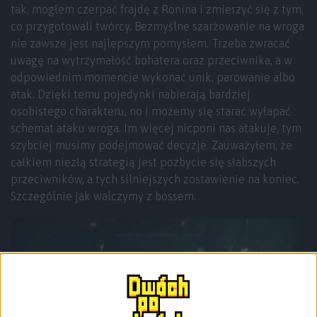
tak, mogłem czerpać frajdę z Ronina i zmierzyć się z tym,
co przygotowali twórcy. Bezmyślne szarżowanie na wroga
nie zawsze jest najlepszym pomysłem. Trzeba zwracać
uwagę na wytrzymałość bohatera oraz przeciwnika, a w
odpowiednim momencie wykonać unik, parowanie albo
atak. Dzięki temu pojedynki nabierają bardziej
osobistego charakteru, no i możemy się starać wyłapać
schemat ataku wroga. Im więcej nicponi nas atakuje, tym
szybciej musimy podejmować decyzje. Zauważyłem, że
całkiem niezłą strategią jest pozbycie się słabszych
przeciwników, a tych silniejszych zostawienie na koniec.
Szczególnie jak walczymy z bossem.