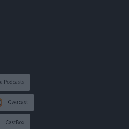
e Podcasts
Overcast
CastBox