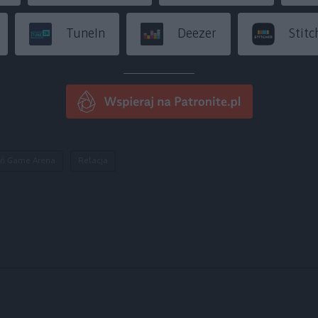
TuneIn
Deezer
Stitc
ń Game Arena
Relacja
y