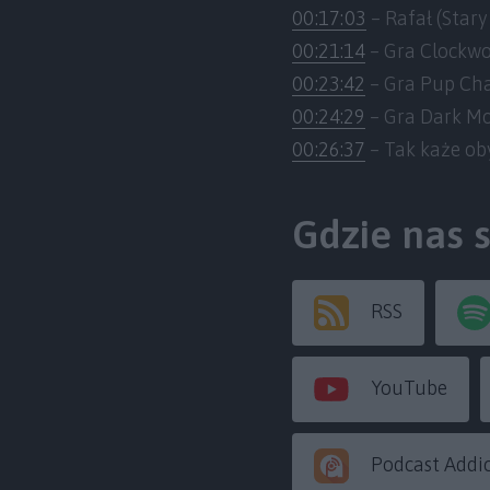
00:17:03
– Rafał (Stary
00:21:14
– Gra Clockwo
00:23:42
– Gra Pup Ch
00:24:29
– Gra Dark M
00:26:37
– Tak każe ob
Gdzie nas 
RSS
YouTube
Podcast Addi