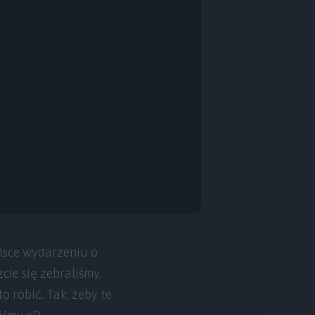
lsce wydarzeniu o
cie się zebraliśmy,
o robić. Tak, żeby te