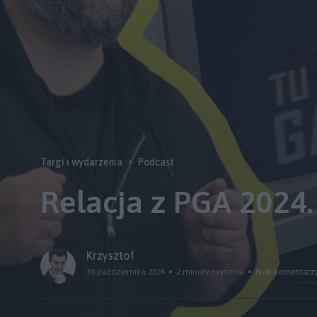
Targi i wydarzenia
Podcast
Relacja z PGA 2024.
Krzysztof
30 października 2024
2 minuty czytania
Brak komentarz