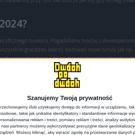
 i bawiło się przy tym tak dobrze jak my, gdy to nagrywa
2024?
ecyficznego humoru, Pogadaliśmy trochę z developerami g
wszystkim graczami, którzy testowali nowe tytuły jak np.
ię, ile czasu trzeba spędzić w kolejce, by ograć
Kingdom Co
liśmy na Rafała z podcastu
Stary Gracz
, odwiedziliśmy stre
RetroSfera
, gdzie było ponad 100 stanowisk z grami i ret
Andrzejem Muzyczukiem. Uzupełniliśmy prasę grową na st
liśmy, że Bethesda w tym roku wygrała wszystko swoim p
Szanujemy Twoją prywatność
lout 76.
rzechowujemy i/lub uzyskujemy dostęp do informacji w urządzeniu, takich
obowe, takie jak unikalne identyfikatory i standardowe informacje wy
rsonalizowania reklam i treści, pomiaru reklam i treści, analizy audytor
 nasi partnerzy możemy wykorzystywać precyzyjne dane geolokalizacyjn
ządzeń. Możesz kliknąć, aby wyrazić zgodę na przetwarzanie danych p