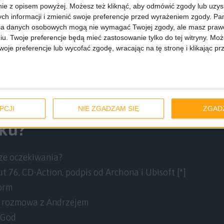
ie z opisem powyżej. Możesz też kliknąć, aby odmówić zgody lub uzy
a interesujących indyków jak
TerraStorm
,
Clockwork Rabb
ch informacji i zmienić swoje preferencje przed wyrażeniem zgody.
Pam
ia danych osobowych mogą nie wymagać Twojej zgody, ale masz prawo
łożyło nas na suty, gdy dowiedzieliśmy się, że gra
Arms of 
iu. Twoje preferencje będą mieć zastosowanie tylko do tej witryny. M
odwiedziliśmy też Ubisoft, ale tylko na chwilę, jakże waż
je preferencje lub wycofać zgodę, wracając na tę stronę i klikając pr
 się, że założenie sweterka z gruchą przerodzi się w nieo
splay. Uzbierało się z tego prawie pół godziny materiału
o!
PCJI
NIE ZGADZAM SIĘ
ZGAD
ku?
sze oczekiwania?
ut 76, CD-Action, podpis od Archona i Ubisoft [*]
orm
i rozmowa z Andrzejem
 God