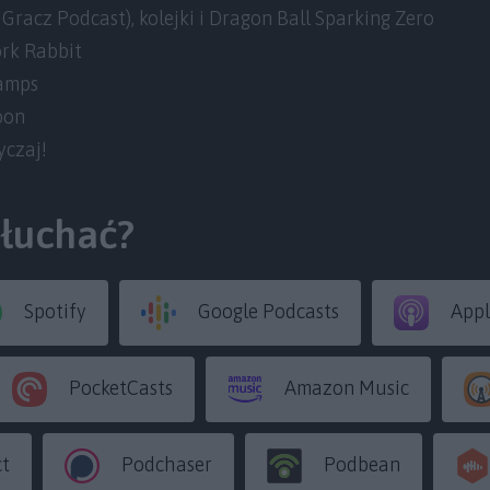
 Gracz Podcast), kolejki i Dragon Ball Sparking Zero
rk Rabbit
amps
oon
yczaj!
słuchać?
Spotify
Google Podcasts
Appl
PocketCasts
Amazon Music
ct
Podchaser
Podbean