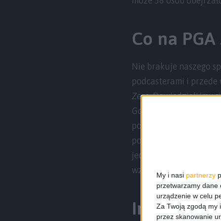
może 38 osób obejrzało
Co na PGA 
Nie brakuje naszego sp
podcasterami i przede 
Zero
. Dowiedzieliśmy s
Gothic Remake
. Trafi
powstała dzięki ekipie
pogadaliśmy chwilę z 
jednogłośnie stwierdzi
wzorowaną na grze Fal
My i nasi
partnerzy
p
przetwarzamy dane os
urządzenie w celu pe
Indie górą!
Za Twoją zgodą my i
przez skanowanie ur