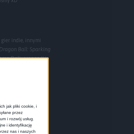
liśmy xD
ier indie, innymi
Dragon Ball: Sparking
me Deliverance II
i
fę retro, która
ro-sprzętem i
oisku CD-Action i
omysłem na strefę
 jak pliki cookie, i
syłane przez
ium i rozwój usług.
e i identyfikację
rzez nas i naszych