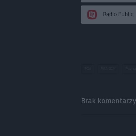
Radio Public
PGA
PGA 2024
Pozna
Brak komentarz