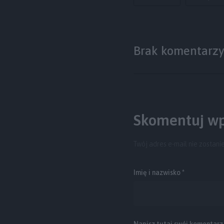
Brak komentarz
Skomentuj wp
Twój adres e-mail nie zostani
Imię i nazwisko *
Napisz tutaj swój komentarz..