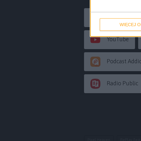
RSS
WIĘCEJ O
YouTube
Podcast Addi
Radio Public
Pixel Heaven
RePlay Fest