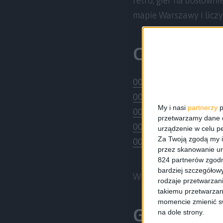
retro, gier na dosłowni
mapie Warszawy i liczym
Co w odcin
00:00:00
– Wstęp, orga
00:04:25
– Jak będzie 
My i nasi
partnerzy
p
00:09:22
– Co można by
przetwarzamy dane os
00:13:37
– Tiger Score,
urządzenie w celu pe
Za Twoją zgodą my i
00:17:06
– Gry, ceny i 
przez skanowanie ur
824 partnerów zgodn
bardziej szczegółowy
Więcej o festiwalu ReP
rodzaje przetwarzan
takiemu przetwarzan
momencie zmienić swo
Gdzie nas 
na dole strony.