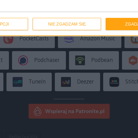
Spotify
Google Podcasts
Appl
PCJI
NIE ZGADZAM SIĘ
ZGAD
PocketCasts
Amazon Music
ct
Podchaser
Podbean
TuneIn
Deezer
Stitc
RePlay Fest 2026