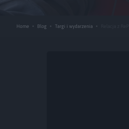
Home
Blog
Targi i wydarzenia
Relacja z ReP