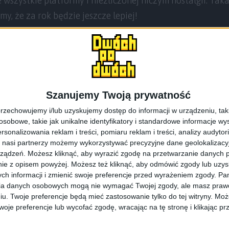
e wszystkie platformy i niezliczonej niczym nostalgii. Ta
y, że za rok będzie jeszcze lepiej!
ku?
nizacja, taka sytuacja
Szanujemy Twoją prywatność
w klawiaturach
rzechowujemy i/lub uzyskujemy dostęp do informacji w urządzeniu, takich
ło znaleźć na RePlay Fest?
obowe, takie jak unikalne identyfikatory i standardowe informacje wy
 czyli dziwne rzeczy do grania
rsonalizowania reklam i treści, pomiaru reklam i treści, analizy audytor
 nasi partnerzy możemy wykorzystywać precyzyjne dane geolokalizacyjn
plany na przyszłość
ządzeń. Możesz kliknąć, aby wyrazić zgodę na przetwarzanie danych p
ie z opisem powyżej. Możesz też kliknąć, aby odmówić zgody lub uzy
ch informacji i zmienić swoje preferencje przed wyrażeniem zgody.
Pam
lay Fest znajdziecie
na oficjalnej stronie
.
ia danych osobowych mogą nie wymagać Twojej zgody, ale masz prawo
iu. Twoje preferencje będą mieć zastosowanie tylko do tej witryny. M
je preferencje lub wycofać zgodę, wracając na tę stronę i klikając pr
słuchać?