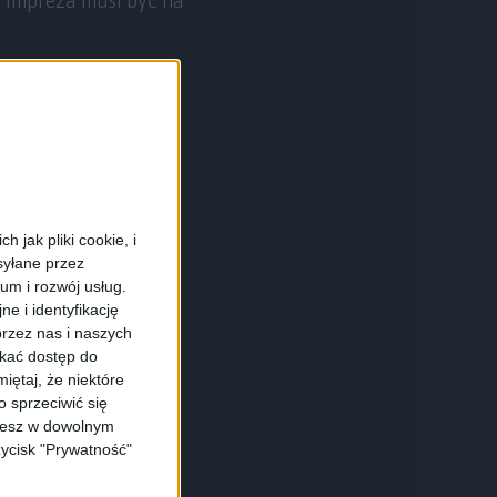
ka impreza musi być na
 jak pliki cookie, i
syłane przez
ium i rozwój usług.
e i identyfikację
rzez nas i naszych
skać dostęp do
iętaj, że niektóre
 sprzeciwić się
ożesz w dowolnym
zycisk "Prywatność"