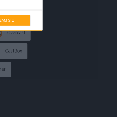
e Podcasts
ZAM SIĘ
Overcast
CastBox
her