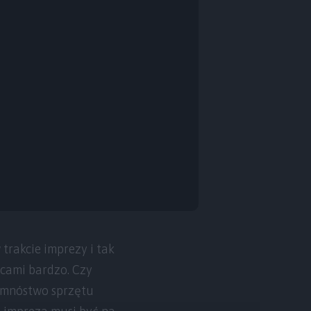
trakcie imprezy i tak
scami bardzo. Czy
o mnóstwo sprzętu