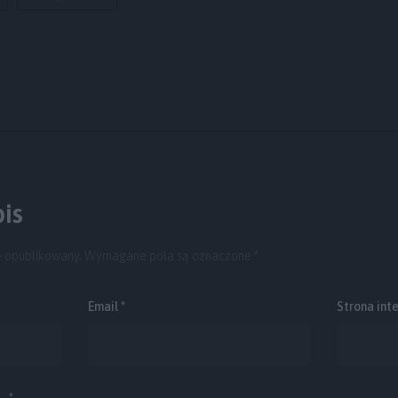
y
is
e opublikowany.
Wymagane pola są oznaczone
*
Email
*
Strona int
. *