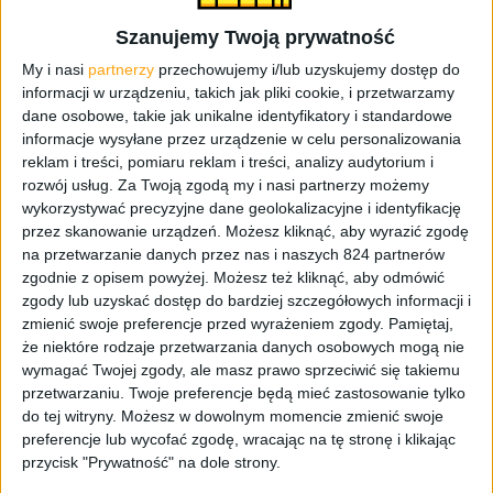
Odcinek numer 116 melduje się! Co w nim? Robimy
Szanujemy Twoją prywatność
podsumowanie targów PGA i dodajemy co nieco do naszej
My i nasi
partnerzy
przechowujemy i/lub uzyskujemy dostęp do
relacji. Do tego rozmawiamy o Steam Decku OLED, bo
informacji w urządzeniu, takich jak pliki cookie, i przetwarzamy
Dorian niespodziewanie kupił i próbował zataić przed
dane osobowe, takie jak unikalne identyfikatory i standardowe
nami ten jakże istotny fakt. Mamy też dla was kilka
informacje wysyłane przez urządzenie w celu personalizowania
seriali, które warto obejrzeć (Pingwin, Stamtąd, Dragon
reklam i treści, pomiaru reklam i treści, analizy audytorium i
Ball: Super) i te, które niekonieczne trzeba włączać (Like
rozwój usług.
Za Twoją zgodą my i nasi partnerzy możemy
a Dragon: Yakuza). A powiedzmy, że głównym tematem
wykorzystywać precyzyjne dane geolokalizacyjne i identyfikację
jest ten o najlepszych, najważniejszych momentach w
przez skanowanie urządzeń. Możesz kliknąć, aby wyrazić zgodę
na przetwarzanie danych przez nas i naszych 824 partnerów
filmach. Jeśli od razu przychodzi wam na myśl Neo
zgodnie z opisem powyżej. Możesz też kliknąć, aby odmówić
unikający kul na dachu albo Gandalf biały, który pojawił
zgody lub uzyskać dostęp do bardziej szczegółowych informacji i
się w bitwie o Helmowy Jar, to dokładnie o to nam chodzi.
zmienić swoje preferencje przed wyrażeniem zgody.
Pamiętaj,
że niektóre rodzaje przetwarzania danych osobowych mogą nie
Co w odcinku?
wymagać Twojej zgody, ale masz prawo sprzeciwić się takiemu
przetwarzaniu. Twoje preferencje będą mieć zastosowanie tylko
00:00:00
– Podsumowanie PGA 2024
do tej witryny. Możesz w dowolnym momencie zmienić swoje
preferencje lub wycofać zgodę, wracając na tę stronę i klikając
00:28:35
– Współczujemy kotku
przycisk "Prywatność" na dole strony.
00:34:18
– Steam Deck OLED