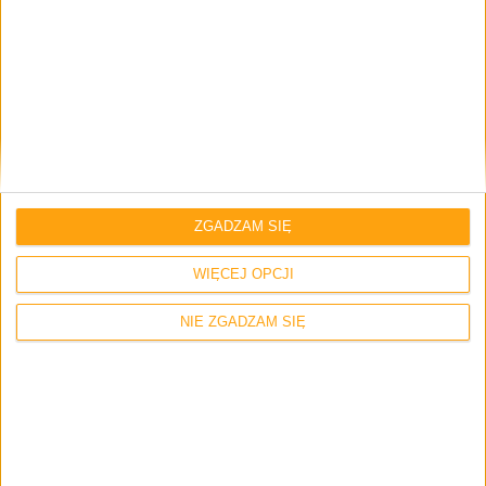
Email
*
Strona internetowa
Napisz tutaj swój komentarz... *
ZGADZAM SIĘ
WIĘCEJ OPCJI
NIE ZGADZAM SIĘ
Zapamiętaj moje dane w tej przeglądarce podczas pisania kolejnych
komentarzy.