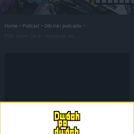
Home
Podcast
Odcinki podcastu
PGA, Steam Deck i najlepsze mo ...