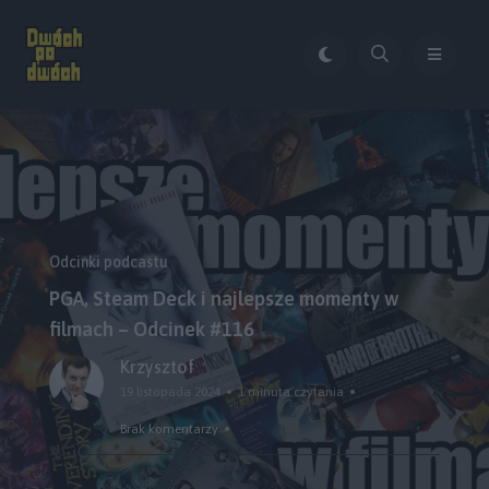
Odcinki podcastu
PGA, Steam Deck i najlepsze momenty w
filmach – Odcinek #116
Krzysztof
19 listopada 2024
1 minuta czytania
Brak komentarzy