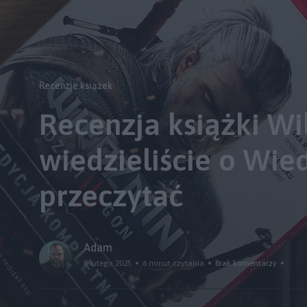
Recenzje książek
Recenzja książki Wi
wiedzieliście o Wie
przeczytać
Adam
8 lutego 2025
6 minut czytania
Brak komentarzy