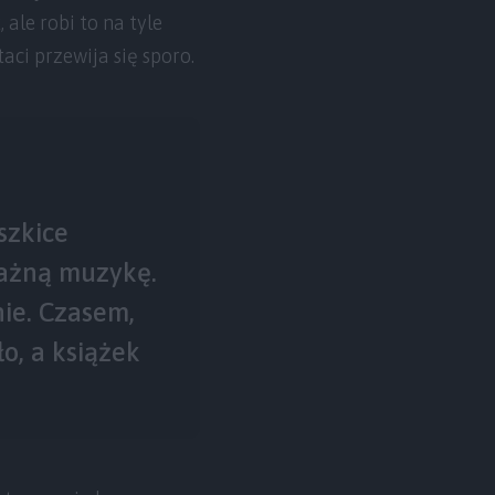
ale robi to na tyle
taci przewija się sporo.
szkice
ważną muzykę.
nie. Czasem,
ło, a książek