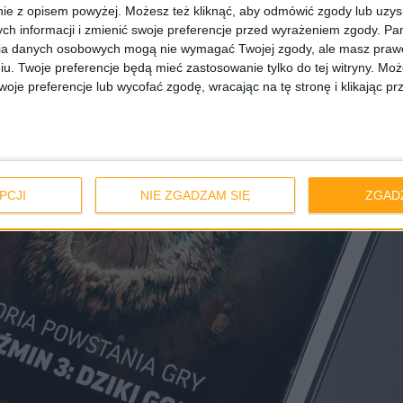
ie z opisem powyżej. Możesz też kliknąć, aby odmówić zgody lub uzy
ch informacji i zmienić swoje preferencje przed wyrażeniem zgody.
Pam
ia danych osobowych mogą nie wymagać Twojej zgody, ale masz prawo
iu. Twoje preferencje będą mieć zastosowanie tylko do tej witryny. M
je preferencje lub wycofać zgodę, wracając na tę stronę i klikając pr
PCJI
NIE ZGADZAM SIĘ
ZGAD