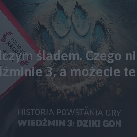
lczym śladem. Czego n
dźminie 3, a możecie te