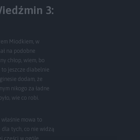
Wiedźmin 3:
orem Miodkiem, w
pał na podobne
ny chłop, wiem, bo
to jeszcze diabelnie
rginesie dodam, że
lnym nikogo za ładne
yło, wie co robi.
e właśnie mowa to
 dla tych, co nie widzą
ej części w ogóle