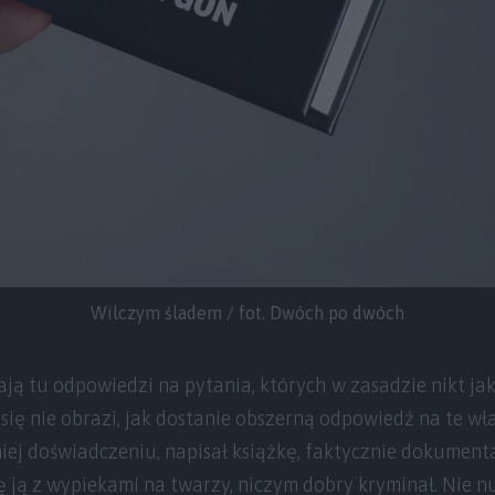
Wilczym śladem / fot. Dwóch po dwóch
dają tu odpowiedzi na pytania, których w zasadzie nikt ja
się nie obrazi, jak dostanie obszerną odpowiedź na te wła
 doświadczeniu, napisał książkę, faktycznie dokumental
ię ją z wypiekami na twarzy, niczym dobry kryminał. Nie n