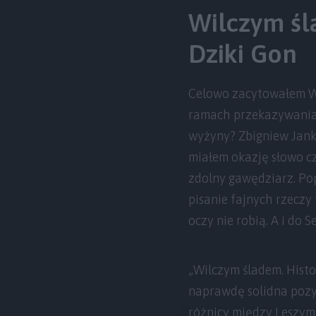
Wilczym śl
Dziki Gon
Celowo zacytowałem Wo
ramach przekazywania 
wyżyny? Zbigniew Janko
miałem okazję słowo cz
zdolny gawędziarz. Pop
pisanie fajnych rzeczy
oczy nie robią. A i do S
„Wilczym śladem. Histo
naprawdę solidna pozycj
różnicy między Leszym a