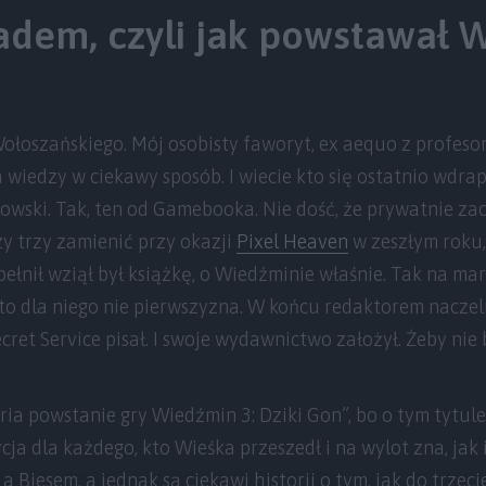
adem, czyli jak powstawał 
łoszańskiego. Mój osobisty faworyt, ex aequo z profes
wiedzy w ciekawy sposób. I wiecie kto się ostatnio wdra
wski. Tak, ten od Gamebooka. Nie dość, że prywatnie zac
y trzy zamienić przy okazji
Pixel Heaven
w zeszłym roku, 
ełnił wziął był książkę, o Wiedźminie właśnie. Tak na ma
 to dla niego nie pierwszyzna. W końcu redaktorem nacze
ecret Service pisał. I swoje wydawnictwo założył. Żeby nie b
ria powstanie gry Wiedźmin 3: Dziki Gon”, bo o tym tytul
a dla każdego, kto Wieśka przeszedł i na wylot zna, jak i
 Biesem, a jednak są ciekawi historii o tym, jak do trzeci