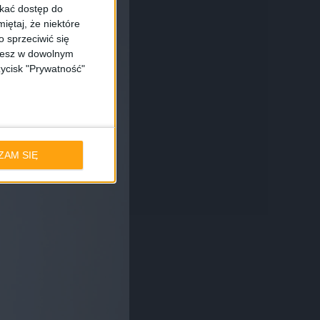
skać dostęp do
iętaj, że niektóre
 sprzeciwić się
ożesz w dowolnym
zycisk "Prywatność"
ZAM SIĘ