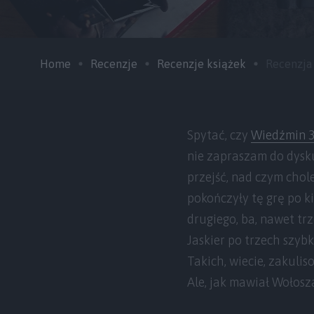
Home
Recenzje
Recenzje książek
Recenzja 
Spytać, czy
Wiedźmin 
nie zapraszam do dysku
przejść, nad czym cho
pokończyły tę grę po ki
drugiego, ba, nawet tr
Jaskier po trzech szyb
Takich, wiecie, zakuli
Ale, jak mawiał Wołosz