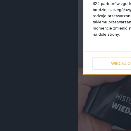
824 partnerów zgodn
bardziej szczegółowy
rodzaje przetwarzan
takiemu przetwarzan
momencie zmienić swo
na dole strony.
WIĘCEJ O