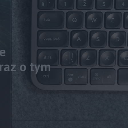
ie
raz o tym