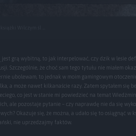
książki Wilczym śl ...
3
jest grą wybitną, to jak interpelować, czy dzik w lesie def
sji. Szczególnie, że choć sam tego tytułu nie miałem okaz
lernie ubolewam, to jednak w moim gamingowym otoczeni
lka, a może nawet kilkanaście razy. Zatem spytałem się be
zeciego, co jest w stanie mi powiedzieć na temat Wiedźmin
kich, ale pozostaje pytanie – czy naprawdę nie da się wyk
sowych? Okazuje się, że można, a udało się to osiągnąć w 
ański, nie uprzedzajmy faktów.