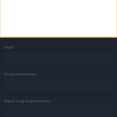
oznaczone
*
Imię i nazwisko *
Email
*
Strona internetowa
Napisz tutaj swój komentarz... *