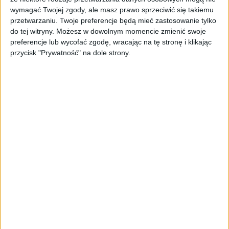
wymagać Twojej zgody, ale masz prawo sprzeciwić się takiemu
przetwarzaniu. Twoje preferencje będą mieć zastosowanie tylko
do tej witryny. Możesz w dowolnym momencie zmienić swoje
Biorąc tę książkę do ręki byłem święcie przekonany,
preferencje lub wycofać zgodę, wracając na tę stronę i klikając
napędzony tym, co na tylnej okładce napisane, że będzie
przycisk "Prywatność" na dole strony.
to pean ku czci Naughty Dog, ponieważ należy im się to i
już.
Wszystko przez te dwa cytaty: „Dowiedz się, jak
pieczołowicie reżyserowano każdą sekundę rozgrywki i
dlaczego twórcy ze studia (…) uznawani są za
największych perfekcjonistów w branży gier wideo.” oraz
„Prześledź krok po kroku fabułę obu części serii i daj się
porwać wnikliwej analizie wszystkich warstw The Last of
Us (…)”. O, jakże mnie pan Deneschau prawie zaskoczył.
Gry komputerowe jako dzieło
kultury… Poważnie?