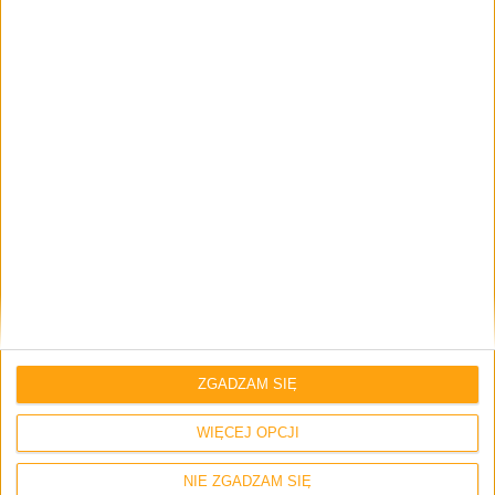
jak doświadczył gigantycznej straty, a tu trzeba zająć się
Ellie, zaprowadzić gdzie trzeba. W świecie, w którym
relacje społeczne ogólnie, o tych osobniczych,
pojedynczych nie wspomnę praktycznie nie istnieją, Joel
przez całą pierwszą część gry, metaforycznie rzecz jasna,
wędruje z roli ochroniarza z bagażem traum i nieszczęść,
do postaci zastępującą Ellie ojca.
ZGADZAM SIĘ
WIĘCEJ OPCJI
NIE ZGADZAM SIĘ