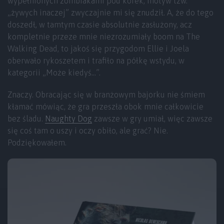
wypełnionych zombiakami pod korek, motyw tzw.
„żywych inaczej” zwyczajnie mi się znudził. A, że do tego
doszedł, w tamtym czasie absolutnie zasłużony, acz
kompletnie przeze mnie niezrozumiały boom na The
Walking Dead, to jakoś się przygodom Ellie i Joela
oberwało rykoszetem i trafiło na półkę wstydu, w
kategorii „Może kiedyś…”.
Znaczy. Obracając się w branżowym bajorku nie śmiem
kłamać mówiąc, że gra przeszła obok mnie całkowicie
bez śladu.
Naughty Dog
zawsze w gry umiał, więc zawsze
się coś tam o uszy i oczy obiło, ale grać? Nie.
Podziękowałem.