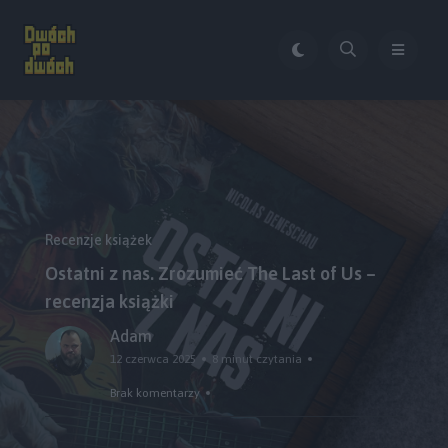
Recenzje książek
Ostatni z nas. Zrozumieć The Last of Us –
recenzja książki
Adam
12 czerwca 2025
8 minut czytania
Brak komentarzy