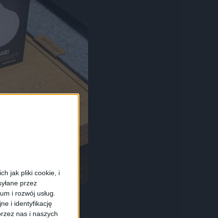
 jak pliki cookie, i
syłane przez
ium i rozwój usług.
e i identyfikację
rzez nas i naszych