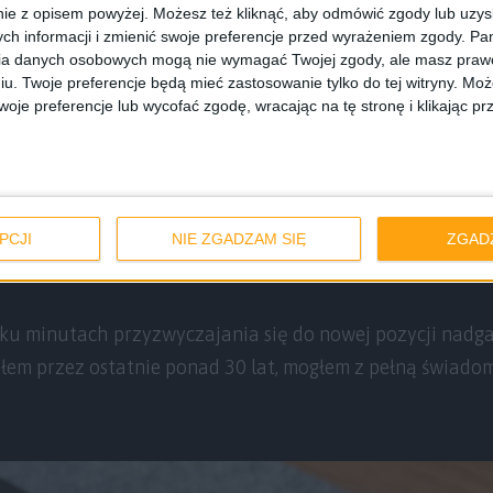
ie z opisem powyżej. Możesz też kliknąć, aby odmówić zgody lub uzy
zy pionowej można się przy
ch informacji i zmienić swoje preferencje przed wyrażeniem zgody.
Pam
ia danych osobowych mogą nie wymagać Twojej zgody, ale masz prawo
iu. Twoje preferencje będą mieć zastosowanie tylko do tej witryny. M
ieki temu urządzenie pionowe. Nie, nie bohater tego tekstu
je preferencje lub wycofać zgodę, wracając na tę stronę i klikając pr
to poszedł do szuflady, z kwiecistym komentarzem ode mni
inka na hemoroidzie. No, ale stało się niestety, że jakiś c
moją fantastyczną małżonkę psem, zeżarło mi, bez wstyd
wałem się w codziennym klikaniu. Chciał, nie chciał, trz
PCJI
NIE ZGADZAM SIĘ
ZGAD
go w domu nie było, a level się sam przecież nie wbije.
lku minutach przyzwyczajania się do nowej pozycji nadgar
łem przez ostatnie ponad 30 lat, mogłem z pełną świadom