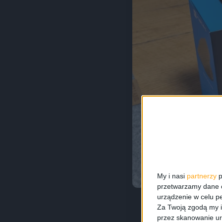
My i nasi
partnerzy
p
przetwarzamy dane os
urządzenie w celu pe
Za Twoją zgodą my i
przez skanowanie ur