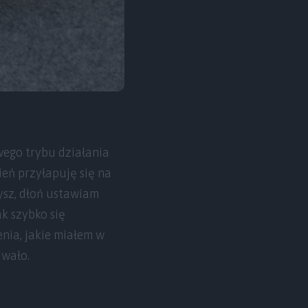
wego trybu działania
ień przyłapuję się na
mysz, dłoń ustawiam
k szybko się
nia, jakie miałem w
awało.