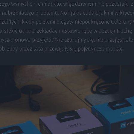
szego wymyślić nie miał kto, więc dziwnym nie pozostaje,
 nabrzmiałego problemu. No i jakiś cudak, jak mi wikipe
rzchłych, kiedy po ziemi biegały niepodkręcone Celerony
arstek ciut poprzekładać i ustawić rękę w pozycji trochę 
mysz pionowa przyjęła? Nie czarujmy się, nie przyjęła, a
ób, żeby przez lata przewijały się pojedyncze modele.