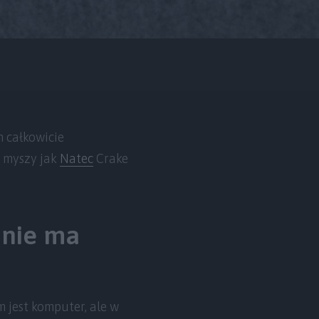
n całkowicie
j myszy jak
Natec
Crake
 nie ma
m jest komputer, ale w