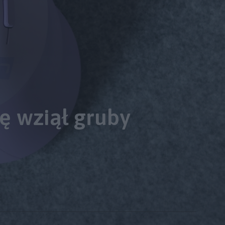
ę wziął gruby