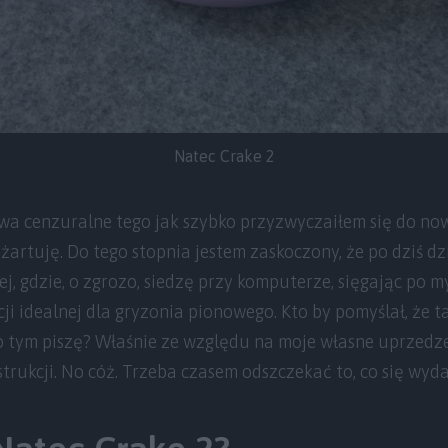
Natec Crake 2
wa cenzuralne tego jak szybko przyzwyczaiłem się do no
 żartuję. Do tego stopnia jestem zaskoczony, że po dziś dz
ej, gdzie, o zgrozo, siedzę przy komputerze, sięgając po 
i idealnej dla gryzonia pionowego. Kto by pomyślał, że ta
 tym piszę? Właśnie ze względu na moje własne uprzedze
strukcji. No cóż. Trzeba czasem odszczekać to, co się wyd