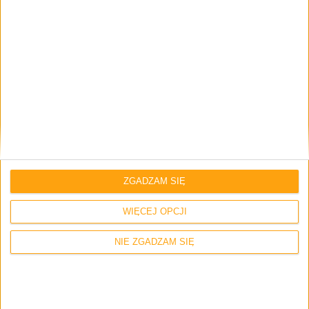
Imię i nazwisko *
Email
*
Strona internetowa
ZGADZAM SIĘ
WIĘCEJ OPCJI
Napisz tutaj swój komentarz... *
NIE ZGADZAM SIĘ