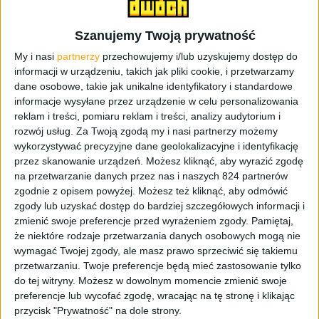
Zapraszamy na odcinek numer 123, gdzie trochę
przeskakujemy między różnymi tematami udając
Szanujemy Twoją prywatność
jednocześnie, że to wszystko trzyma się kupy 😅 A tak
My i nasi
partnerzy
przechowujemy i/lub uzyskujemy dostęp do
serio, przez połowę odcinka, tą drugą połowę, wzięliśmy
informacji w urządzeniu, takich jak pliki cookie, i przetwarzamy
na warsztat popularne zagadnienie: papierowa książka vs.
dane osobowe, takie jak unikalne identyfikatory i standardowe
e-book. Porównujemy, mówimy jak to jest u nas i
informacje wysyłane przez urządzenie w celu personalizowania
zastanawiamy się, czy można tutaj w ogóle zadać pytanie
reklam i treści, pomiaru reklam i treści, analizy audytorium i
–
Co jest lepsze?
rozwój usług.
Za Twoją zgodą my i nasi partnerzy możemy
wykorzystywać precyzyjne dane geolokalizacyjne i identyfikację
przez skanowanie urządzeń. Możesz kliknąć, aby wyrazić zgodę
Przed głównym tematem jest trochę o
Google Pixel 9a
,
na przetwarzanie danych przez nas i naszych 824 partnerów
jeszcze kilka słów o
Comic Con
w Wilnie i jest Kung Fury,
zgodnie z opisem powyżej. Możesz też kliknąć, aby odmówić
bo druga część została zapowiedziana. No i ten, wraca
zgody lub uzyskać dostęp do bardziej szczegółowych informacji i
HBO Max! Uzbierało się tego gadania na trochę ponad
zmienić swoje preferencje przed wyrażeniem zgody.
Pamiętaj,
półtorej godziny.
że niektóre rodzaje przetwarzania danych osobowych mogą nie
wymagać Twojej zgody, ale masz prawo sprzeciwić się takiemu
Co w odcinku?
przetwarzaniu. Twoje preferencje będą mieć zastosowanie tylko
do tej witryny. Możesz w dowolnym momencie zmienić swoje
preferencje lub wycofać zgodę, wracając na tę stronę i klikając
00:00:52
– Wstępniak i Pixel 9a
przycisk "Prywatność" na dole strony.
00:11:18
– Jeszcze trochę o Comic Con Baltics 2025