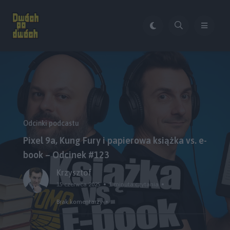
Odcinki podcastu
Pixel 9a, Kung Fury i papierowa książka vs. e-
book – Odcinek #123
Krzysztof
15 czerwca 2025
1 minuta czytania
Brak komentarzy