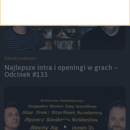
Odcinki podcastu
Najlepsze intra i openingi w grach –
Odcinek #133