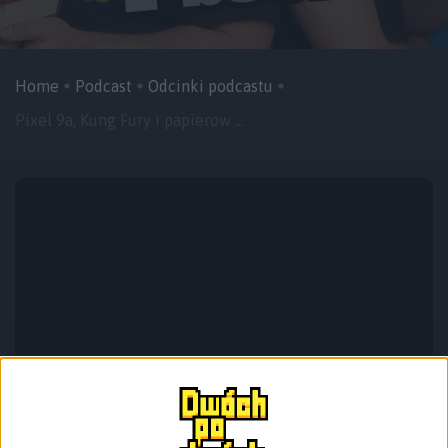
Home
Podcast
Odcinki podcastu
Pixel 9a, Kung Fury i papierow ...