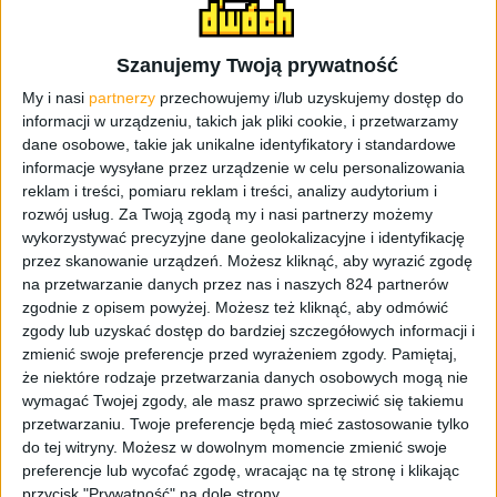
Szanujemy Twoją prywatność
My i nasi
partnerzy
przechowujemy i/lub uzyskujemy dostęp do
informacji w urządzeniu, takich jak pliki cookie, i przetwarzamy
dane osobowe, takie jak unikalne identyfikatory i standardowe
informacje wysyłane przez urządzenie w celu personalizowania
reklam i treści, pomiaru reklam i treści, analizy audytorium i
Targi i wydarzenia
rozwój usług.
Za Twoją zgodą my i nasi partnerzy możemy
wykorzystywać precyzyjne dane geolokalizacyjne i identyfikację
Relacja z RePlay Fest 2026
przez skanowanie urządzeń. Możesz kliknąć, aby wyrazić zgodę
na przetwarzanie danych przez nas i naszych 824 partnerów
zgodnie z opisem powyżej. Możesz też kliknąć, aby odmówić
zgody lub uzyskać dostęp do bardziej szczegółowych informacji i
zmienić swoje preferencje przed wyrażeniem zgody.
Pamiętaj,
że niektóre rodzaje przetwarzania danych osobowych mogą nie
wymagać Twojej zgody, ale masz prawo sprzeciwić się takiemu
przetwarzaniu. Twoje preferencje będą mieć zastosowanie tylko
do tej witryny. Możesz w dowolnym momencie zmienić swoje
preferencje lub wycofać zgodę, wracając na tę stronę i klikając
przycisk "Prywatność" na dole strony.