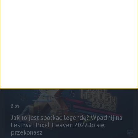
Targi i wydarzenia
Wyróżnione
Galaktyczno-podcastowa fotorelacja z
Pixel Heaven 2022
Blog
Jak to jest spotkać legendę? Wpadnij na
Festiwal Pixel Heaven 2022 to się
przekonasz