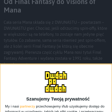
Od Final Fantasy do Visions of
Mana
Cała seria Mana składa się z DWUNASTU – powtarzam –
DWUNASTU gier. Chociaż, jeśli odrzucimy spin-offy, które
w większości są na telefony, to zostaje nam jedyne pięć
tytułów. Co zabawne, sama seria również jest spin-offem,
ale z kolei serii Final Fantasy (w którą się obecnie
zagrywam). Pierwsza część cyklu Mana nosi tytuł Final
Fantasy Adventure i wydana została w 1991 roku, także
kawał czasu temu.
Szanujemy Twoją prywatność
My i nasi
partnerzy
przechowujemy i/lub uzyskujemy dostęp do
informacji w urządzeniu, takich jak pliki cookie, i przetwarzamy