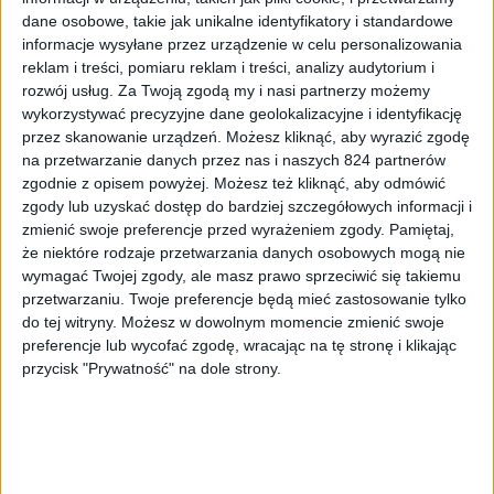
dane osobowe, takie jak unikalne identyfikatory i standardowe
informacje wysyłane przez urządzenie w celu personalizowania
reklam i treści, pomiaru reklam i treści, analizy audytorium i
rozwój usług.
Za Twoją zgodą my i nasi partnerzy możemy
wykorzystywać precyzyjne dane geolokalizacyjne i identyfikację
Visions of Mana
przez skanowanie urządzeń. Możesz kliknąć, aby wyrazić zgodę
na przetwarzanie danych przez nas i naszych 824 partnerów
zgodnie z opisem powyżej. Możesz też kliknąć, aby odmówić
W skład pięciu głównych gier wchodzą wspomniane Final
zgody lub uzyskać dostęp do bardziej szczegółowych informacji i
Fantasy Aadventue (GameBoy), Secret of Mana (Super
zmienić swoje preferencje przed wyrażeniem zgody.
Pamiętaj,
NES), Trials of Mana (Super Famicom – remake na PS4,
że niektóre rodzaje przetwarzania danych osobowych mogą nie
wymagać Twojej zgody, ale masz prawo sprzeciwić się takiemu
Nintento Switch, PC, Android i iOS), Dawn of Mana
przetwarzaniu. Twoje preferencje będą mieć zastosowanie tylko
(PlaySation 2) oraz najnowsze
Visions of Mana
. I na tej
do tej witryny. Możesz w dowolnym momencie zmienić swoje
ostatniej będę się starał skupić. Warto zauważyć, że
preferencje lub wycofać zgodę, wracając na tę stronę i klikając
twórcy pozostali przy stylu (graficznym jak i
przycisk "Prywatność" na dole strony.
gameplay’owym), który wprowadzili w przypadku
remake’u Trials of Mana. Jest tak samo kolorowo,
cukierkowo i baśniowo. I wbrew pozorom takich gier nie
ma za wiele. Mam na myśli oczywiście produkcje single
player, gdzie poza dwoma najnowszymi grami Legend of