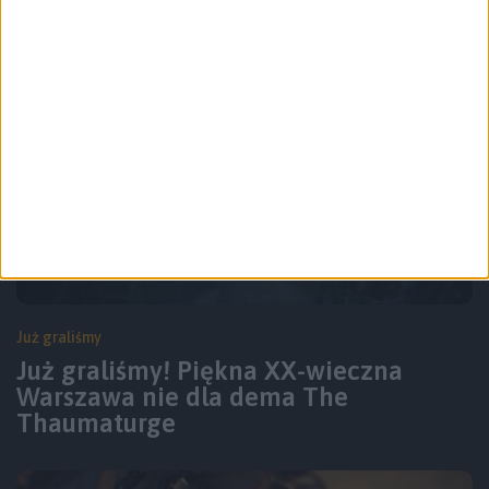
Już graliśmy
Już graliśmy! Piękna XX-wieczna
Warszawa nie dla dema The
Thaumaturge