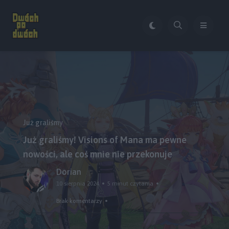
Już graliśmy
Już graliśmy! Visions of Mana ma pewne
nowości, ale coś mnie nie przekonuje
Dorian
10 sierpnia 2024
5 minut czytania
Brak komentarzy