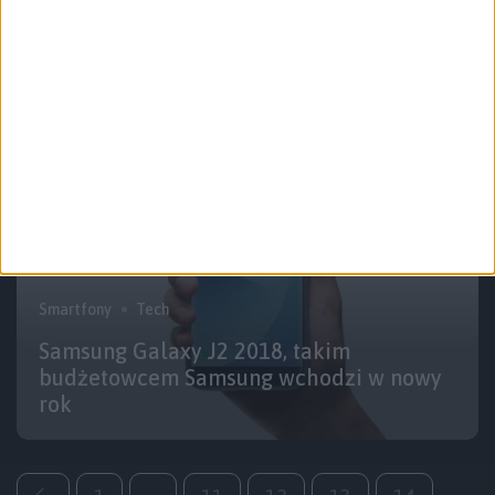
Samsung Galaxy S9 pojawi się wcześniej
niż Ósemka
Smartfony
Tech
Samsung Galaxy J2 2018, takim
budżetowcem Samsung wchodzi w nowy
rok