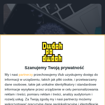
Akcesoria
Smartfony
Tech
Samsung Galaxy S9+ z baterią 8700 mAh?
Jest specjalne etui od ZeroLemon
Szanujemy Twoją prywatność
My i nasi
partnerzy
przechowujemy i/lub uzyskujemy dostęp do
informacji w urządzeniu, takich jak pliki cookie, i przetwarzamy
dane osobowe, takie jak unikalne identyfikatory i standardowe
informacje wysyłane przez urządzenie w celu personalizowania
reklam i treści, pomiaru reklam i treści, analizy audytorium i
rozwój usług.
Za Twoją zgodą my i nasi partnerzy możemy
wykorzystywać precyzyjne dane geolokalizacyjne i identyfikację