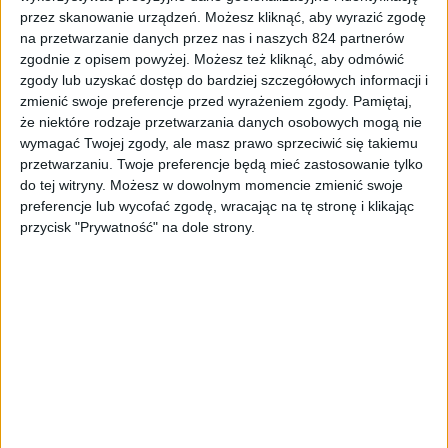
przez skanowanie urządzeń. Możesz kliknąć, aby wyrazić zgodę
na przetwarzanie danych przez nas i naszych 824 partnerów
zgodnie z opisem powyżej. Możesz też kliknąć, aby odmówić
Smartfony
Tech
zgody lub uzyskać dostęp do bardziej szczegółowych informacji i
Samsung Galaxy Note 8 z Androidem
zmienić swoje preferencje przed wyrażeniem zgody.
Pamiętaj,
Oreo? Tak, gdzieś tam jest
że niektóre rodzaje przetwarzania danych osobowych mogą nie
wymagać Twojej zgody, ale masz prawo sprzeciwić się takiemu
przetwarzaniu. Twoje preferencje będą mieć zastosowanie tylko
do tej witryny. Możesz w dowolnym momencie zmienić swoje
preferencje lub wycofać zgodę, wracając na tę stronę i klikając
przycisk "Prywatność" na dole strony.
Smartfony
Tech
Samsung wstrzymał aktualizację do Oreo
dla Galaxy S8 i Galaxy S8+. Dlaczego?