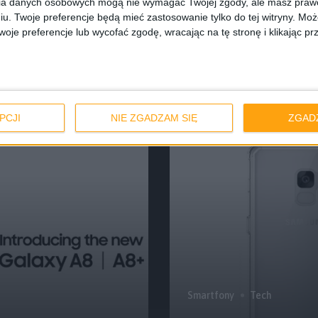
ia danych osobowych mogą nie wymagać Twojej zgody, ale masz prawo
iu. Twoje preferencje będą mieć zastosowanie tylko do tej witryny. M
Blog
Smartfony
Tech
je preferencje lub wycofać zgodę, wracając na tę stronę i klikając pr
żby mocna
Zapłacisz tyle, 
Galaxy A8 2018 
PCJI
NIE ZGADZAM SIĘ
ZGAD
Smartfony
Tech