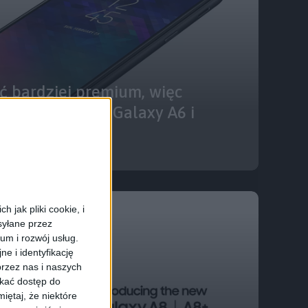
ć bardziej premium, więc
 budżetowce – Galaxy A6 i
 jak pliki cookie, i
syłane przez
ium i rozwój usług.
e i identyfikację
rzez nas i naszych
skać dostęp do
iętaj, że niektóre