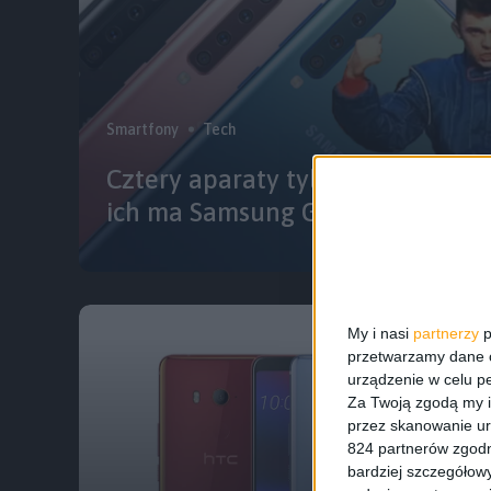
Smartfony
Tech
Cztery aparaty tylko w moim smar
ich ma Samsung Galaxy A9 (2018)
My i nasi
partnerzy
p
przetwarzamy dane os
urządzenie w celu pe
Za Twoją zgodą my i
przez skanowanie ur
824 partnerów zgodn
bardziej szczegółowy