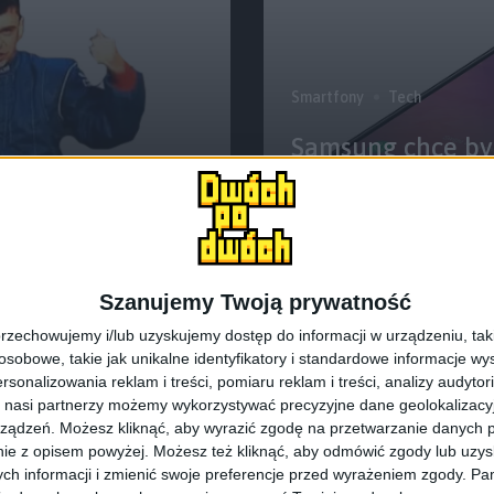
Smartfony
Tech
Samsung chce by
tfonie. Tak, tyle
pokazał premium
… z tyłu
Galaxy A6+
Szanujemy Twoją prywatność
rzechowujemy i/lub uzyskujemy dostęp do informacji w urządzeniu, takich
obowe, takie jak unikalne identyfikatory i standardowe informacje wy
rsonalizowania reklam i treści, pomiaru reklam i treści, analizy audytor
 nasi partnerzy możemy wykorzystywać precyzyjne dane geolokalizacyjn
ządzeń. Możesz kliknąć, aby wyrazić zgodę na przetwarzanie danych p
ie z opisem powyżej. Możesz też kliknąć, aby odmówić zgody lub uzy
ch informacji i zmienić swoje preferencje przed wyrażeniem zgody.
Pam