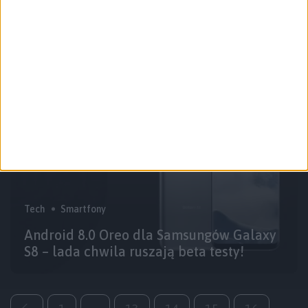
Okazuje się, że Samsung Galaxy S8 wcale
nie jest najpopularniejszy
Tech
Smartfony
Android 8.0 Oreo dla Samsungów Galaxy
S8 – lada chwila ruszają beta testy!