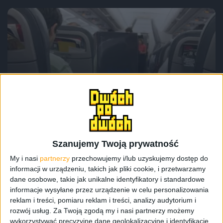
Tech
Smartfony
Samsung rozdał za darmo 200
egzemplarzy Galaxy Note 8
Szanujemy Twoją prywatność
My i nasi
partnerzy
przechowujemy i/lub uzyskujemy dostęp do
informacji w urządzeniu, takich jak pliki cookie, i przetwarzamy
dane osobowe, takie jak unikalne identyfikatory i standardowe
informacje wysyłane przez urządzenie w celu personalizowania
reklam i treści, pomiaru reklam i treści, analizy audytorium i
rozwój usług.
Za Twoją zgodą my i nasi partnerzy możemy
wykorzystywać precyzyjne dane geolokalizacyjne i identyfikację