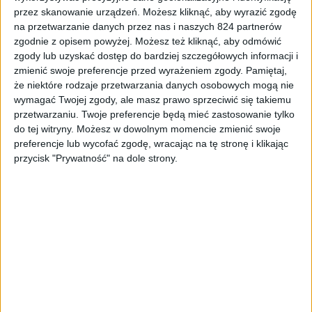
przez skanowanie urządzeń. Możesz kliknąć, aby wyrazić zgodę
na przetwarzanie danych przez nas i naszych 824 partnerów
Smartfony
Tech
zgodnie z opisem powyżej. Możesz też kliknąć, aby odmówić
Blackview S8 – to tak jakbyście chcieli
zgody lub uzyskać dostęp do bardziej szczegółowych informacji i
mieć kopię Galaxy S8 w cenie
zmienić swoje preferencje przed wyrażeniem zgody.
Pamiętaj,
budżetowca
że niektóre rodzaje przetwarzania danych osobowych mogą nie
wymagać Twojej zgody, ale masz prawo sprzeciwić się takiemu
przetwarzaniu. Twoje preferencje będą mieć zastosowanie tylko
do tej witryny. Możesz w dowolnym momencie zmienić swoje
preferencje lub wycofać zgodę, wracając na tę stronę i klikając
przycisk "Prywatność" na dole strony.
Tech
Smartfony
Samsung Galaxy Note 9 dostanie jeszcze
lepszy rysik S Pen