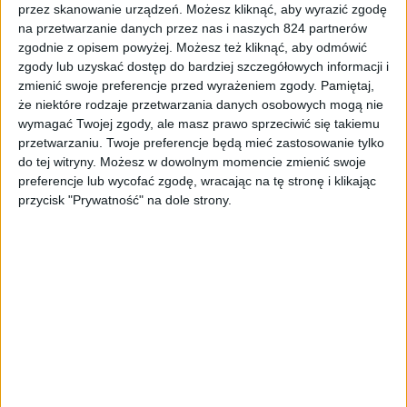
przez skanowanie urządzeń. Możesz kliknąć, aby wyrazić zgodę
na przetwarzanie danych przez nas i naszych 824 partnerów
zgodnie z opisem powyżej. Możesz też kliknąć, aby odmówić
Smartfony
Tech
zgody lub uzyskać dostęp do bardziej szczegółowych informacji i
zmienić swoje preferencje przed wyrażeniem zgody.
Pamiętaj,
Wyciekły zdjęcia kolejnej generacji
że niektóre rodzaje przetwarzania danych osobowych mogą nie
Samsunga Galaxy A3 i Galaxy A5
wymagać Twojej zgody, ale masz prawo sprzeciwić się takiemu
przetwarzaniu. Twoje preferencje będą mieć zastosowanie tylko
do tej witryny. Możesz w dowolnym momencie zmienić swoje
preferencje lub wycofać zgodę, wracając na tę stronę i klikając
przycisk "Prywatność" na dole strony.
Smartfony
Tech
Samsung Galaxy Active neo –
kompaktowy i odporny na wodę kolega
Xcovera 3