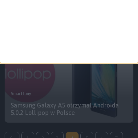
Jak działa i co zmienia Android Lollipop
w Samsungu Galaxy A5? Mamy krótką
prezentację
Smartfony
Samsung Galaxy A5 otrzymał Androida
5.0.2 Lollipop w Polsce