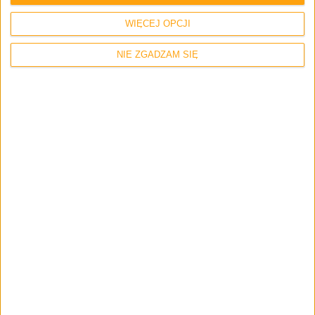
tydzień? Wszystko na to wskazuje
WIĘCEJ OPCJI
NIE ZGADZAM SIĘ
Smartfony
Tech
Samsung Galaxy A8 na pierwszym wideo!