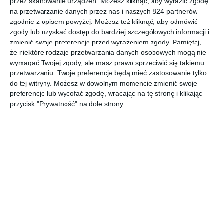
przez skanowanie urządzeń. Możesz kliknąć, aby wyrazić zgodę
na przetwarzanie danych przez nas i naszych 824 partnerów
zgodnie z opisem powyżej. Możesz też kliknąć, aby odmówić
Smartfony
Tech
zgody lub uzyskać dostęp do bardziej szczegółowych informacji i
zmienić swoje preferencje przed wyrażeniem zgody.
Pamiętaj,
OnePlus 6T się zbliża. Czytnik linii
że niektóre rodzaje przetwarzania danych osobowych mogą nie
papilarnych w ekranie to pewniak!
wymagać Twojej zgody, ale masz prawo sprzeciwić się takiemu
przetwarzaniu. Twoje preferencje będą mieć zastosowanie tylko
do tej witryny. Możesz w dowolnym momencie zmienić swoje
preferencje lub wycofać zgodę, wracając na tę stronę i klikając
przycisk "Prywatność" na dole strony.
Blog
OnePlus 6 już z Androidem Pie, ale my
jeszcze na niego poczekamy