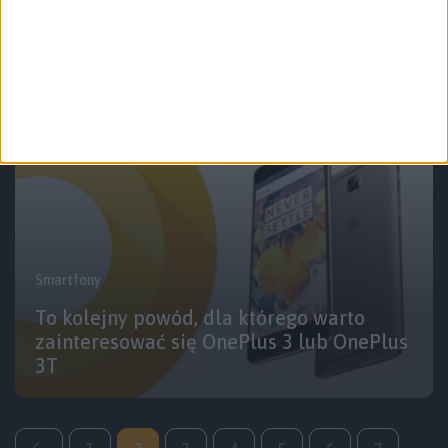
Słów kilka o tym, dlaczego OnePlus 5 NIE
jest pogromcą flagowców
Smartfony
To kolejny powód, dla którego warto
zainteresować się OnePlus 3 lub OnePlus
3T