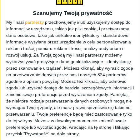
Szanujemy Twoją prywatność
My i nasi
partnerzy
przechowujemy i/lub uzyskujemy dostęp do
informacji w urządzeniu, takich jak pliki cookie, i przetwarzamy
dane osobowe, takie jak unikalne identyfikatory i standardowe
informacje wysyłane przez urządzenie w celu personalizowania
reklam i treści, pomiaru reklam i treści, analizy audytorium i
rozwój usług.
Za Twoją zgodą my i nasi partnerzy możemy
Recenzje
Recenzje sprzętu
Smartfony
wykorzystywać precyzyjne dane geolokalizacyjne i identyfikację
Recenzja Wiko Ufeel, smartfonu ze
przez skanowanie urządzeń. Możesz kliknąć, aby wyrazić zgodę
świetnym czytnikiem linii papilarnych i 3
na przetwarzanie danych przez nas i naszych 824 partnerów
zgodnie z opisem powyżej. Możesz też kliknąć, aby odmówić
GB RAM
zgody lub uzyskać dostęp do bardziej szczegółowych informacji i
zmienić swoje preferencje przed wyrażeniem zgody.
Pamiętaj,
że niektóre rodzaje przetwarzania danych osobowych mogą nie
wymagać Twojej zgody, ale masz prawo sprzeciwić się takiemu
przetwarzaniu. Twoje preferencje będą mieć zastosowanie tylko
do tej witryny. Możesz w dowolnym momencie zmienić swoje
preferencje lub wycofać zgodę, wracając na tę stronę i klikając
przycisk "Prywatność" na dole strony.