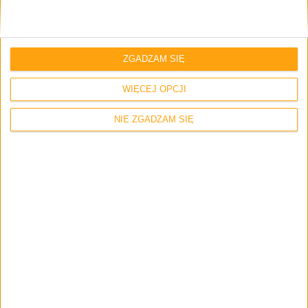
ZGADZAM SIĘ
WIĘCEJ OPCJI
NIE ZGADZAM SIĘ
Blog
Informacje
Wyniki konkursu na 3. urodziny
galaktycznego! Sprawdźcie kto wygrał
Alcatela One Touch Idol 3 5.5
(Aktualizacja)