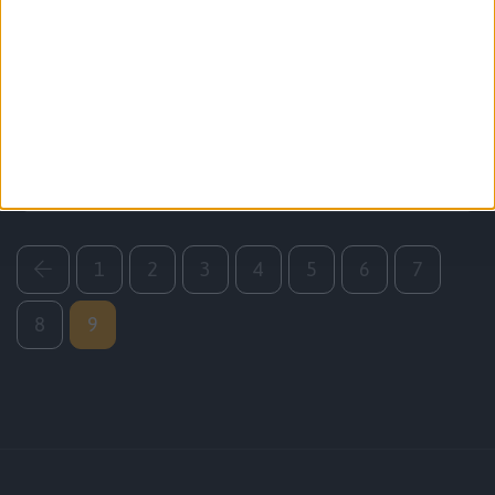
Smartfony
Tech
Debiutuje pierwszy Vaio Phone. Ładny
smartfon, ale bez rewelacji
1
2
3
4
5
6
7
8
9