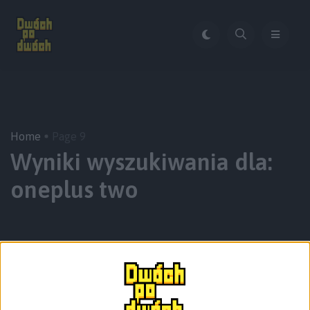
Home
Page 9
Wyniki wyszukiwania dla:
oneplus two