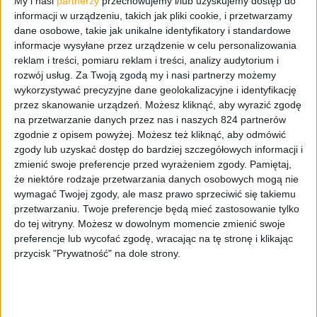
My i nasi
partnerzy
przechowujemy i/lub uzyskujemy dostęp do
informacji w urządzeniu, takich jak pliki cookie, i przetwarzamy
dane osobowe, takie jak unikalne identyfikatory i standardowe
informacje wysyłane przez urządzenie w celu personalizowania
reklam i treści, pomiaru reklam i treści, analizy audytorium i
rozwój usług.
Za Twoją zgodą my i nasi partnerzy możemy
wykorzystywać precyzyjne dane geolokalizacyjne i identyfikację
przez skanowanie urządzeń. Możesz kliknąć, aby wyrazić zgodę
na przetwarzanie danych przez nas i naszych 824 partnerów
zgodnie z opisem powyżej. Możesz też kliknąć, aby odmówić
Smartfony
zgody lub uzyskać dostęp do bardziej szczegółowych informacji i
zmienić swoje preferencje przed wyrażeniem zgody.
Pamiętaj,
Ruszył proces oficjalnej aktualizacji
że niektóre rodzaje przetwarzania danych osobowych mogą nie
Galaxy Note II do Androida 4.3 Jelly Bean
wymagać Twojej zgody, ale masz prawo sprzeciwić się takiemu
przetwarzaniu. Twoje preferencje będą mieć zastosowanie tylko
do tej witryny. Możesz w dowolnym momencie zmienić swoje
preferencje lub wycofać zgodę, wracając na tę stronę i klikając
przycisk "Prywatność" na dole strony.