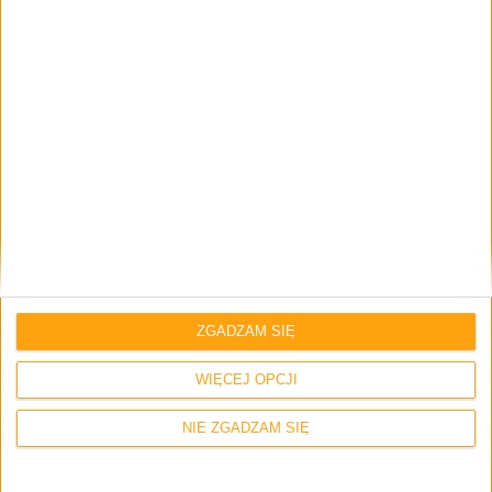
Smartfony
N7100XXUEMK4 – kolejny testowy
Android 4.3 Jelly Bean dla Galaxy Note II
ZGADZAM SIĘ
WIĘCEJ OPCJI
Smartfony
NIE ZGADZAM SIĘ
Samsung rozpoczął testy Androida 4.3
Jelly Bean dla Galaxy Note II