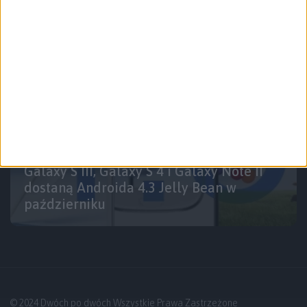
Smartfony
Galaxy S III, Galaxy S 4 i Galaxy Note II
dostaną Androida 4.3 Jelly Bean w
październiku
© 2024 Dwóch po dwóch Wszystkie Prawa Zastrzeżone