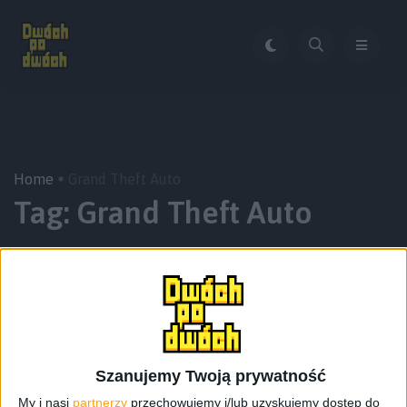
Home
Grand Theft Auto
Tag:
Grand Theft Auto
Szanujemy Twoją prywatność
My i nasi
partnerzy
przechowujemy i/lub uzyskujemy dostęp do