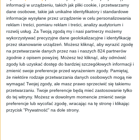
informacji w urządzeniu, takich jak pliki cookie, i przetwarzamy
dane osobowe, takie jak unikalne identyfikatory i standardowe
informacje wysyłane przez urządzenie w celu personalizowania
reklam i treści, pomiaru reklam i treści, analizy audytorium i
rozwój usług.
Za Twoją zgodą my i nasi partnerzy możemy
wykorzystywać precyzyjne dane geolokalizacyjne i identyfikację
przez skanowanie urządzeń. Możesz kliknąć, aby wyrazić zgodę
Mamy do pogrania
na przetwarzanie danych przez nas i naszych 824 partnerów
zgodnie z opisem powyżej. Możesz też kliknąć, aby odmówić
W takie Grand Theft Auto III grałbym
zgody lub uzyskać dostęp do bardziej szczegółowych informacji i
godzinami – Mamy do pogrania #24
zmienić swoje preferencje przed wyrażeniem zgody.
Pamiętaj,
że niektóre rodzaje przetwarzania danych osobowych mogą nie
wymagać Twojej zgody, ale masz prawo sprzeciwić się takiemu
przetwarzaniu. Twoje preferencje będą mieć zastosowanie tylko
do tej witryny. Możesz w dowolnym momencie zmienić swoje
preferencje lub wycofać zgodę, wracając na tę stronę i klikając
przycisk "Prywatność" na dole strony.