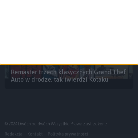
Rozrywka
Gry
Remaster trzech klasycznych Grand Thef
Auto w drodze, tak twierdzi Kotaku
© 2024 Dwóch po dwóch Wszystkie Prawa Zastrzeżone
Redakcja
Kontakt
Polityka prywatności