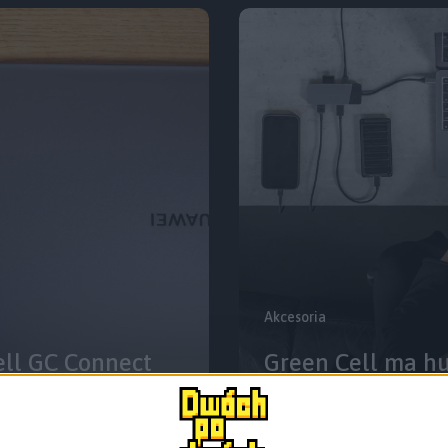
Akcesoria
ell GC Connect
Green Cell ma hu
spali ci Macbook