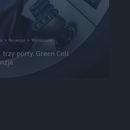
ia
Recenzje
Wyróżnione
trzy porty. Green Cell
nzja