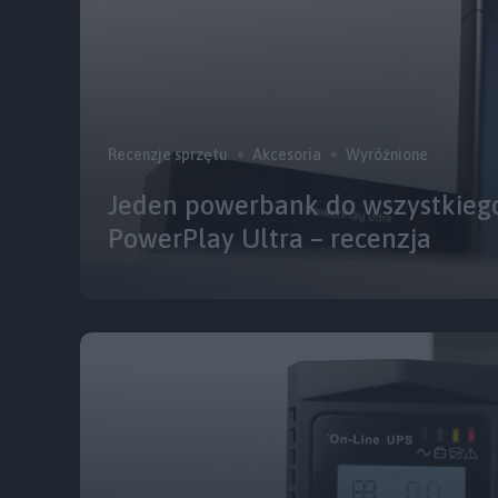
Recenzje sprzętu
Akcesoria
Wyróżnione
Jeden powerbank do wszystkiego
PowerPlay Ultra – recenzja