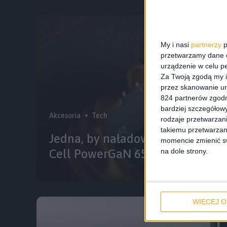
My i nasi
partnerzy
p
przetwarzamy dane os
urządzenie w celu pe
Za Twoją zgodą my i
przez skanowanie ur
824 partnerów zgodn
bardziej szczegółowy
Akcesoria
Tech
rodzaje przetwarzan
takiemu przetwarzan
Jedna, by naładować (prawie) ws
momencie zmienić swo
Cell PowerGaN 65 W już w sprz
na dole strony.
WIĘCEJ O