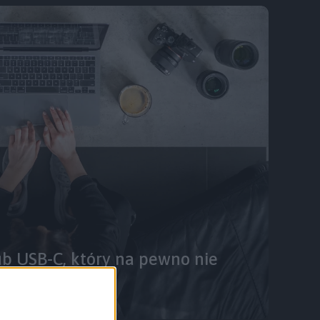
b USB-C, który na pewno nie
a