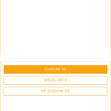
GC Connect Hub podpiąłem też do wspomnianego już
laptopa, który ma dwa porty USB-C. Okazało się, że hub
działał tylko na jednym, tym po prawej stronie (lewy port
jest do ładowania). Hub podłączy do lewego portu w
ogóle nie reagował, ale w prawym działał już bez zarzutu.
ZGADZAM SIĘ
WIĘCEJ OPCJI
NIE ZGADZAM SIĘ