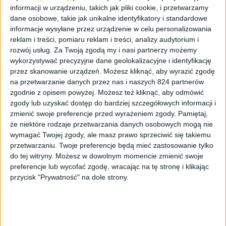
informacji w urządzeniu, takich jak pliki cookie, i przetwarzamy
dane osobowe, takie jak unikalne identyfikatory i standardowe
informacje wysyłane przez urządzenie w celu personalizowania
reklam i treści, pomiaru reklam i treści, analizy audytorium i
rozwój usług.
Za Twoją zgodą my i nasi partnerzy możemy
Green Cell GC Connect Hub
wykorzystywać precyzyjne dane geolokalizacyjne i identyfikację
przez skanowanie urządzeń. Możesz kliknąć, aby wyrazić zgodę
na przetwarzanie danych przez nas i naszych 824 partnerów
Z plastikowej części wystaje kabelek, ale jak tak patrzę,
zgodnie z opisem powyżej. Możesz też kliknąć, aby odmówić
to jest na tyle solidnie wsadzony, że raczej nie ma prawa
zgody lub uzyskać dostęp do bardziej szczegółowych informacji i
się ukręcić. Właśnie, a propos kabelka, ten jest krótki, ma
zmienić swoje preferencje przed wyrażeniem zgody.
Pamiętaj,
że niektóre rodzaje przetwarzania danych osobowych mogą nie
zaledwie 15 cm (razem z wtyczką USB-C) i jak na moje
wymagać Twojej zgody, ale masz prawo sprzeciwić się takiemu
oko jest zbyt sztywny. To trochę przeszkadza, gdy chcemy
przetwarzaniu. Twoje preferencje będą mieć zastosowanie tylko
jakoś zgrabnie ułożyć GC Connect Hub obok komputera.
do tej witryny. Możesz w dowolnym momencie zmienić swoje
O ile z laptopem nie ma problemu, bo hub leży gdzieś
preferencje lub wycofać zgodę, wracając na tę stronę i klikając
obok (i w sumie do laptopów jest stworzony), to jak np.
przycisk "Prywatność" na dole strony.
podłączymy go na górze obudowy peceta (tak jak w
moim setupie, jest wolne tylko USB-C, bo w USB-A mam
wpięty czytnik palca), to ciężko jest go położyć na płasko
i w efekcie przeważnie zwisa gdzieś obok obudowy.