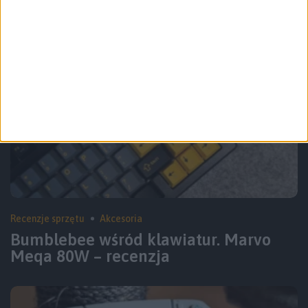
Recenzje sprzętu
Akcesoria
Bumblebee wśród klawiatur. Marvo
Meqa 80W – recenzja