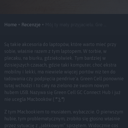
Home
Recenzje
Mój ty mały przyjacielu. Gre ...
Są takie akcesoria do laptopów, które warto mieć przy
sobie, właśnie razem z tym laptopem. W torbie, w
plecaku, na biurku, gdziekolwiek. Tym bardziej w
dzisiejszych czasach, gdzie taki komputer, choć ekstra
mobilny i lekki, ma niewiele więcej portów niż ten do
ładowania czy podpięcia pendrive’a. Green Cell ponownie
tutaj wchodzi i to cały na zielono ze swoim nowym
hubem USB. Nazywa się Green Cell GC Connect Hub i już
nie ucegla Macbooków ( ͡° ͜ʖ ͡°)
Z tym Macbookiem to musiałem, wybaczcie. O pierwszym
hubie, tym problematycznym, zrobiło się głośno właśnie
przez sytuację z „jabłkowym” sprzętem. Widocznie coś