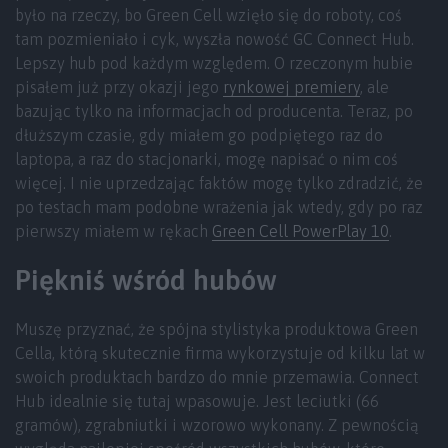
było na rzeczy, bo Green Cell wzięło się do roboty, coś
tam pozmieniało i cyk, wyszła nowość GC Connect Hub.
Lepszy hub pod każdym względem. O rzeczonym hubie
pisałem już przy okazji jego
rynkowej premiery
, ale
bazując tylko na informacjach od producenta. Teraz, po
dłuższym czasie, gdy miałem go podpiętego raz do
laptopa, a raz do stacjonarki, mogę napisać o nim coś
więcej. I nie uprzedzając faktów mogę tylko zdradzić, że
po testach mam podobne wrażenia jak wtedy, gdy po raz
pierwszy miałem w rękach
Green Cell PowerPlay 10
.
Piękniś wśród hubów
Muszę przyznać, że spójna stylistyka produktowa Green
Cella, którą skutecznie firma wykorzystuje od kilku lat w
swoich produktach bardzo do mnie przemawia. Connect
Hub idealnie się tutaj wpasowuje. Jest leciutki (66
gramów), zgrabniutki i wzorowo wykonany. Z pewnością