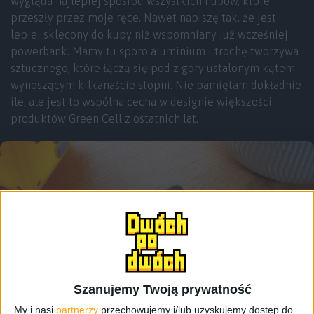
wygląda najlepiej spośród wszystkich hubów, które
przeszły przez moje ręce. Nawet napiszę tak, że jest
lepiej sklecony do kupy niż wspomniany już wcześniej
powerbank. Mamy tu sporo aluminium i trochę tworzywa
sztucznego, które łączą się pod z góry ustalonym kątem
wynoszącym kilkanaście stopni. Nie pamiętam dokładnie
ile, ale jest to wspólna cecha w designie większości
produktów Green Cell z ostatnich lat.
Szanujemy Twoją prywatność
My i nasi
partnerzy
przechowujemy i/lub uzyskujemy dostęp do