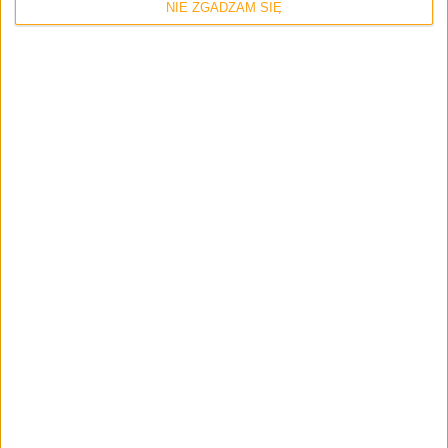
NIE ZGADZAM SIĘ
Odcinki podcastu
Pixel Heaven 2023 i nowe gry na Xboxa –
Odcinek #99