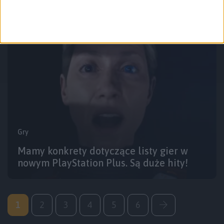
Gracz) – Odcinek #90
Gry
Mamy konkrety dotyczące listy gier w
nowym PlayStation Plus. Są duże hity!
1
2
3
4
5
6