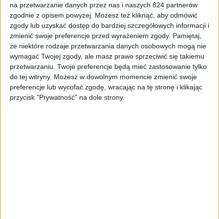
na przetwarzanie danych przez nas i naszych 824 partnerów
Odcinki podcastu
zgodnie z opisem powyżej. Możesz też kliknąć, aby odmówić
zgody lub uzyskać dostęp do bardziej szczegółowych informacji i
Kanał odzyskany i powtórka z 1983 roku
zmienić swoje preferencje przed wyrażeniem zgody.
Pamiętaj,
w branży gier – Odcinek #115
że niektóre rodzaje przetwarzania danych osobowych mogą nie
wymagać Twojej zgody, ale masz prawo sprzeciwić się takiemu
przetwarzaniu. Twoje preferencje będą mieć zastosowanie tylko
do tej witryny. Możesz w dowolnym momencie zmienić swoje
preferencje lub wycofać zgodę, wracając na tę stronę i klikając
przycisk "Prywatność" na dole strony.
Odcinki podcastu
O grach i Gamescom 2024 – Odcinek
#114