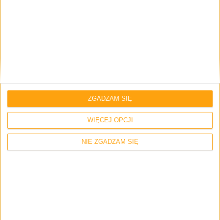
Strona internetowa
Napisz tutaj swój komentarz... *
ZGADZAM SIĘ
WIĘCEJ OPCJI
NIE ZGADZAM SIĘ
Zapamiętaj moje dane w tej przeglądarce podczas pisania kolejnych
komentarzy.