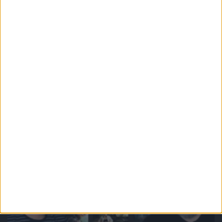
Odcinki podcastu
Gry zasługujące na adaptację filmową
– Odcinek #134