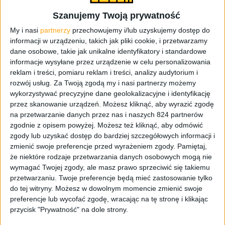
Próbowaliśmy, walczyliśmy no i jak ten feniks z popiołów,
Szanujemy Twoją prywatność
otrzepaliśmy się trochę i WRACAMY! Tak, udało nam się
My i nasi
partnerzy
przechowujemy i/lub uzyskujemy dostęp do
w pełni odzyskać
nasz kanał YouTube
(powtarzam NASZ!)
informacji w urządzeniu, takich jak pliki cookie, i przetwarzamy
i z niemierzalną ochotą nagraliśmy dwie godzinki
dane osobowe, takie jak unikalne identyfikatory i standardowe
dobrego gadania. A w odcinku dowiecie się, jak to się
informacje wysyłane przez urządzenie w celu personalizowania
stało, że nam kanał przejęli i jak go odzyskaliśmy, będzie
reklam i treści, pomiaru reklam i treści, analizy audytorium i
też trochę o wysypie nowych seriali na koniec 2024 roku,
rozwój usług.
Za Twoją zgodą my i nasi partnerzy możemy
a w drugiej części odcinka zadajemy sobie pytanie –
Czy
wykorzystywać precyzyjne dane geolokalizacyjne i identyfikację
mamy kryzys w branży gier i powtórkę z 1983 roku?
I
przez skanowanie urządzeń. Możesz kliknąć, aby wyrazić zgodę
na przetwarzanie danych przez nas i naszych 824 partnerów
oczywiście, przytaczając sporo przykładów, staramy się
zgodnie z opisem powyżej. Możesz też kliknąć, aby odmówić
na to pytanie odpowiedzieć. Także wiecie, oglądajcie,
zgody lub uzyskać dostęp do bardziej szczegółowych informacji i
komentujcie i łapkujcie, żeby YouTube nas na nowo
zmienić swoje preferencje przed wyrażeniem zgody.
Pamiętaj,
polubił, a podcast dzięki wam rósł w siłę.
że niektóre rodzaje przetwarzania danych osobowych mogą nie
wymagać Twojej zgody, ale masz prawo sprzeciwić się takiemu
Co w odcinku?
przetwarzaniu. Twoje preferencje będą mieć zastosowanie tylko
do tej witryny. Możesz w dowolnym momencie zmienić swoje
preferencje lub wycofać zgodę, wracając na tę stronę i klikając
00:00:00
– Szybki wstęp
przycisk "Prywatność" na dole strony.
00:02:16
– Wyjaśniamy całą sytuację z kanałem YouTube