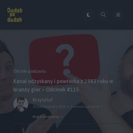
Odcinki podcastu
Kanał odzyskany i powtórka z 1983 roku w
branży gier – Odcinek #115
Krzysztof
22 października 2024
1 minuta czytania
Brak komentarzy