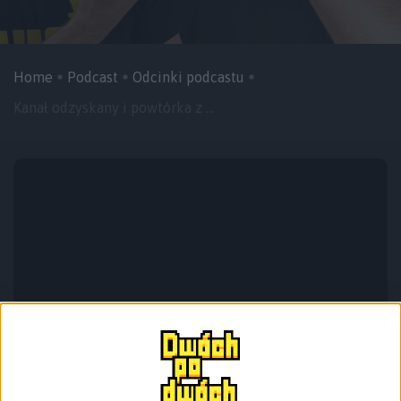
Home
Podcast
Odcinki podcastu
Kanał odzyskany i powtórka z ...