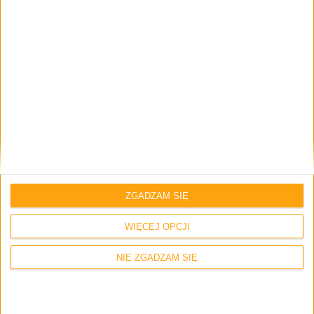
nową cenę na poziomie 117 złotych. Wcześniej było
138,99 złotych, więc ej, spadek o ponad 15% i
wyrównanie do poziomu cen w innych krajach EU.
Zajrzyjcie, podpiszcie, przyłączcie się. To akurat jedna z
tych akcji, których ciężko nie popierać.
Gry
Hades II
Kurs na Steam
Polskie ceny gier
Steam
ZGADZAM SIĘ
Brak komentarzy
WIĘCEJ OPCJI
NIE ZGADZAM SIĘ
Skomentuj wpis
Twój adres e-mail nie zostanie opublikowany.
Wymagane pola są