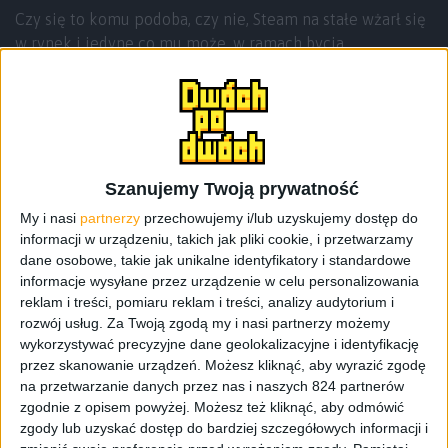
Czy się to komu podoba, czy nie, Steam na stałe wżarł się
w rynek i jedyne co mu może, w ramach bycia
hegemonem zagrozić, to poważne sankcję
antymonopolowe. Kupować gdzieś trzeba, Steam to
czasami jedyne miejsce. Kłopot w tym, że ceny na
platformie firmy Valve dyktowane są przez Valve. Według
sobie tylko znanych kryteriów. Przeliczalnik nerda na
Euro? Nie wiem. W każdym razie nie tylko mnie się ta
Szanujemy Twoją prywatność
sytuacja nie podoba. Dlaczego?
Bo skoro mam Steama,
My i nasi
partnerzy
przechowujemy i/lub uzyskujemy dostęp do
to wolałbym kupować na Steamie, a nie w podejrzanej
informacji w urządzeniu, takich jak pliki cookie, i przetwarzamy
moralności kluczykosklepach czy innych allegrach.
No i
dane osobowe, takie jak unikalne identyfikatory i standardowe
informacje wysyłane przez urządzenie w celu personalizowania
czasem się nie da.
reklam i treści, pomiaru reklam i treści, analizy audytorium i
rozwój usług.
Za Twoją zgodą my i nasi partnerzy możemy
wykorzystywać precyzyjne dane geolokalizacyjne i identyfikację
przez skanowanie urządzeń. Możesz kliknąć, aby wyrazić zgodę
na przetwarzanie danych przez nas i naszych 824 partnerów
zgodnie z opisem powyżej. Możesz też kliknąć, aby odmówić
zgody lub uzyskać dostęp do bardziej szczegółowych informacji i