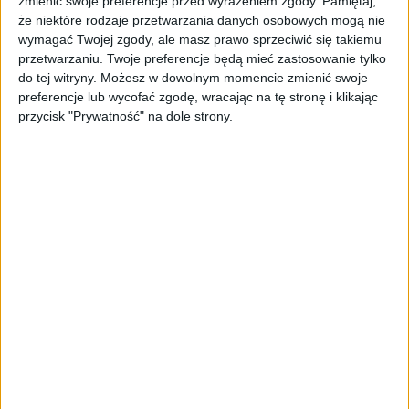
zmienić swoje preferencje przed wyrażeniem zgody.
Pamiętaj,
że niektóre rodzaje przetwarzania danych osobowych mogą nie
wymagać Twojej zgody, ale masz prawo sprzeciwić się takiemu
przetwarzaniu. Twoje preferencje będą mieć zastosowanie tylko
do tej witryny. Możesz w dowolnym momencie zmienić swoje
Polskie ceny gier na Steam / fot. Kurs na Steam
preferencje lub wycofać zgodę, wracając na tę stronę i klikając
przycisk "Prywatność" na dole strony.
Ja wiem, ja rozumiem. Firma jest, rządzi się swoimi
prawami, wolno im, to sobie ustalają jak chcą. Nie mówię,
że nie. Ale. Nie trzeba mieć faktultetu z marketingu,
magisterki z handlu i ogarnięcia z Wyższej Szkoły
Przetwarzania Drobiu, żeby wiedzieć, że jeden klient za
stówę jest słabszy, niż dziesięciu za osiem dych. Czemu
Valve nie rozumie, że dzięki temu, że ceny lekko obniży
może zarobić o wiele więcej? Tego najstarsi i najmędrsi
rozkminić nie mogą.
Same ceny są czasami dosłownie
z kosmosu