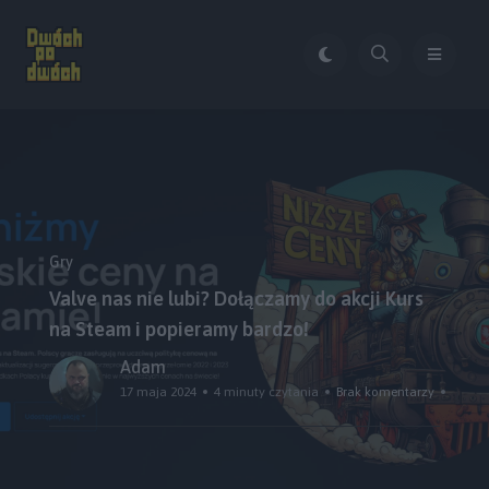
Gry
Valve nas nie lubi? Dołączamy do akcji Kurs
na Steam i popieramy bardzo!
Adam
17 maja 2024
4 minuty czytania
Brak komentarzy