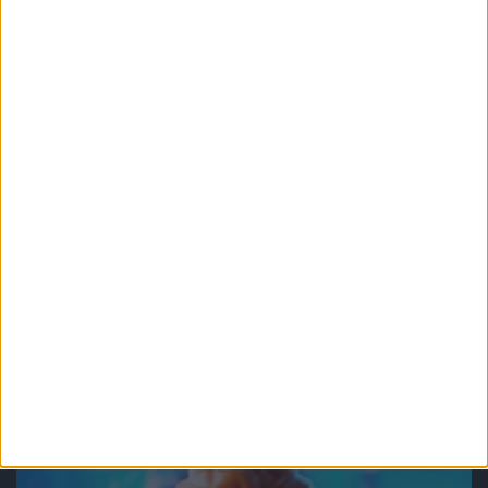
Recenzje gier
Gry
Kto nie lubi archeologa z biczem?
Recenzja gry Indiana Jones i Wielki
Krąg