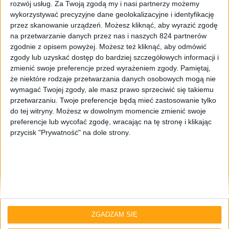
rozwój usług.
Za Twoją zgodą my i nasi partnerzy możemy
wykorzystywać precyzyjne dane geolokalizacyjne i identyfikację
przez skanowanie urządzeń. Możesz kliknąć, aby wyrazić zgodę
na przetwarzanie danych przez nas i naszych 824 partnerów
zgodnie z opisem powyżej. Możesz też kliknąć, aby odmówić
zgody lub uzyskać dostęp do bardziej szczegółowych informacji i
zmienić swoje preferencje przed wyrażeniem zgody.
Pamiętaj,
że niektóre rodzaje przetwarzania danych osobowych mogą nie
Blog
wymagać Twojej zgody, ale masz prawo sprzeciwić się takiemu
Twitter zaktualizowany – nowy wygląd i
przetwarzaniu. Twoje preferencje będą mieć zastosowanie tylko
do tej witryny. Możesz w dowolnym momencie zmienić swoje
jeszcze bardziej intuicyjna obsługa
preferencje lub wycofać zgodę, wracając na tę stronę i klikając
przycisk "Prywatność" na dole strony.
ZGADZAM SIĘ