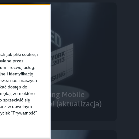
 jak pliki cookie, i
syłane przez
ium i rozwój usług.
e i identyfikację
rzez nas i naszych
skać dostęp do
onferencji Samsung Mobile
iętaj, że niektóre
 sprzeciwić się
 naszej stronie! (aktualizacja)
ożesz w dowolnym
zycisk "Prywatność"