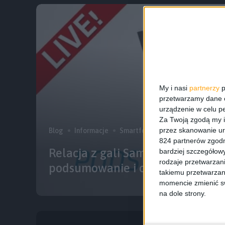
My i nasi
partnerzy
p
przetwarzamy dane os
urządzenie w celu pe
Za Twoją zgodą my i
przez skanowanie ur
Blog
Informacje
Smartfony
824 partnerów zgodn
Relacja z gali Samsung Mobile 
bardziej szczegółowy
rodzaje przetwarzan
podsumowanie i ogłoszenie zwy
takiemu przetwarzan
momencie zmienić swo
na dole strony.