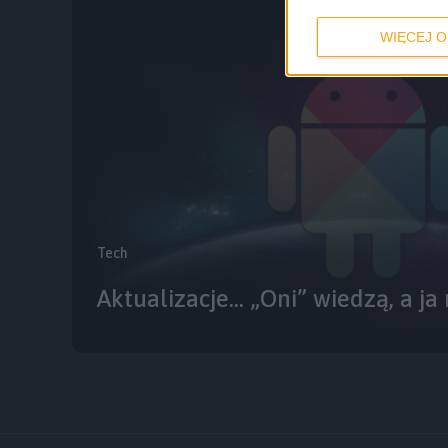
WIĘCEJ O
Tech
Aktualizacje… „Oni” wiedzą, a ja 