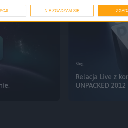
PCJI
NIE ZGADZAM SIĘ
ZGAD
Blog
Relacja Live z k
nie.
UNPACKED 2012