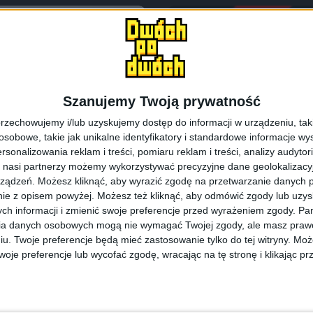
Szanujemy Twoją prywatność
rzechowujemy i/lub uzyskujemy dostęp do informacji w urządzeniu, takich
obowe, takie jak unikalne identyfikatory i standardowe informacje wy
rsonalizowania reklam i treści, pomiaru reklam i treści, analizy audytor
 nasi partnerzy możemy wykorzystywać precyzyjne dane geolokalizacyjn
ządzeń. Możesz kliknąć, aby wyrazić zgodę na przetwarzanie danych p
Blog
Smartfony
ie z opisem powyżej. Możesz też kliknąć, aby odmówić zgody lub uzy
Unpacked 2013 –
Relacja LIVE z k
ch informacji i zmienić swoje preferencje przed wyrażeniem zgody.
Pam
ia danych osobowych mogą nie wymagać Twojej zgody, ale masz prawo
cięzców
Unpacked 2013 na
iu. Twoje preferencje będą mieć zastosowanie tylko do tej witryny. M
je preferencje lub wycofać zgodę, wracając na tę stronę i klikając pr