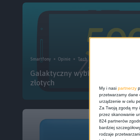
Smartfony
Opinie
Tech
Wyróżnione
Galaktyczny wybiera: Najlepsze
złotych
My i nasi
partnerzy
p
przetwarzamy dane os
urządzenie w celu pe
Za Twoją zgodą my i
przez skanowanie ur
824 partnerów zgodn
bardziej szczegółowy
rodzaje przetwarzan