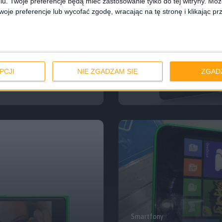
iu. Twoje preferencje będą mieć zastosowanie tylko do tej witryny. M
je preferencje lub wycofać zgodę, wracając na tę stronę i klikając pr
Smartfony
d początku
Microsoft Lumia 5
PCJI
NIE ZGADZAM SIĘ
ZGAD
przemyślany na 
Smartfony