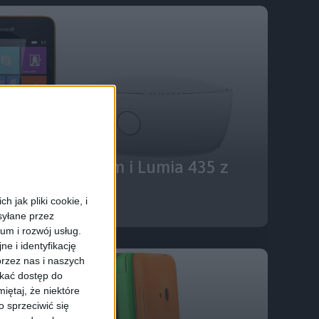
ony
Tech
535 z głośnikiem i Lumia 435 z
 od Microsoftu
 jak pliki cookie, i
syłane przez
ium i rozwój usług.
e i identyfikację
rzez nas i naszych
skać dostęp do
iętaj, że niektóre
 sprzeciwić się