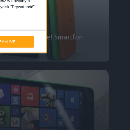
ożesz w dowolnym
zycisk "Prywatność"
35 już oficjalnie! Smartfon
ZAM SIĘ
piątkę