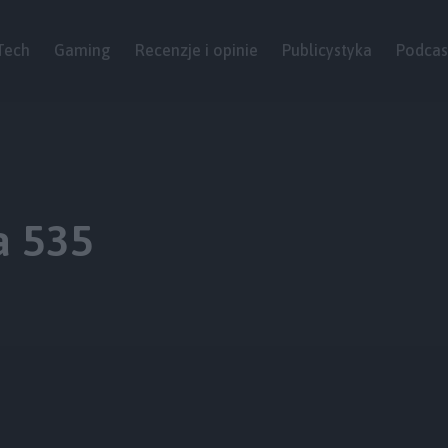
Tech
Gaming
Recenzje i opinie
Publicystyka
Podcas
a 535