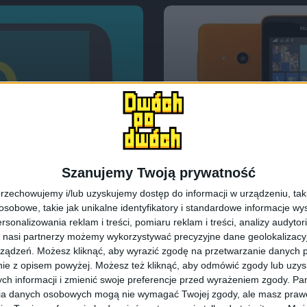
Promocje i okazje
Smartf
 smartfony do 500
Promocja: Lumia 
Szanujemy Twoją prywatność
cash back prosto
rzechowujemy i/lub uzyskujemy dostęp do informacji w urządzeniu, takich
obowe, takie jak unikalne identyfikatory i standardowe informacje wy
rsonalizowania reklam i treści, pomiaru reklam i treści, analizy audytor
 nasi partnerzy możemy wykorzystywać precyzyjne dane geolokalizacyjn
ządzeń. Możesz kliknąć, aby wyrazić zgodę na przetwarzanie danych p
ie z opisem powyżej. Możesz też kliknąć, aby odmówić zgody lub uzy
ch informacji i zmienić swoje preferencje przed wyrażeniem zgody.
Pam
ia danych osobowych mogą nie wymagać Twojej zgody, ale masz prawo