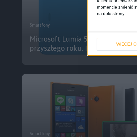
takiemu przetwarzan
momencie zmienić swo
na dole strony.
Smartfony
Microsoft Lumia 535 w Polsce o
WIĘCEJ O
przyszłego roku. Ile zapłacimy?
Smartfony