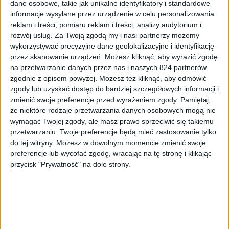
dane osobowe, takie jak unikalne identyfikatory i standardowe
informacje wysyłane przez urządzenie w celu personalizowania
reklam i treści, pomiaru reklam i treści, analizy audytorium i
rozwój usług.
Za Twoją zgodą my i nasi partnerzy możemy
wykorzystywać precyzyjne dane geolokalizacyjne i identyfikację
przez skanowanie urządzeń. Możesz kliknąć, aby wyrazić zgodę
na przetwarzanie danych przez nas i naszych 824 partnerów
zgodnie z opisem powyżej. Możesz też kliknąć, aby odmówić
Smartfony
Tech
zgody lub uzyskać dostęp do bardziej szczegółowych informacji i
zmienić swoje preferencje przed wyrażeniem zgody.
Pamiętaj,
OnePlus 3 – wyższa cena, ale w końcu bez
że niektóre rodzaje przetwarzania danych osobowych mogą nie
durnych zaproszeń
wymagać Twojej zgody, ale masz prawo sprzeciwić się takiemu
przetwarzaniu. Twoje preferencje będą mieć zastosowanie tylko
do tej witryny. Możesz w dowolnym momencie zmienić swoje
preferencje lub wycofać zgodę, wracając na tę stronę i klikając
przycisk "Prywatność" na dole strony.