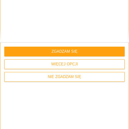
Smartfony
Tech
Tak będzie wyglądać OnePlus Two?
Mamy zdjęcia!
ZGADZAM SIĘ
WIĘCEJ OPCJI
NIE ZGADZAM SIĘ
Blog
Informacje
Smartfony
Premiera OnePlus One już wkrótce w
Polsce. Znamy oficjalne ceny!