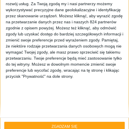
rozwój usług.
Za Twoją zgodą my i nasi partnerzy możemy
wykorzystywać precyzyjne dane geolokalizacyjne i identyfikację
przez skanowanie urządzeń. Możesz kliknąć, aby wyrazić zgodę
na przetwarzanie danych przez nas i naszych 824 partnerów
zgodnie z opisem powyżej. Możesz też kliknąć, aby odmówić
zgody lub uzyskać dostęp do bardziej szczegółowych informacji i
zmienić swoje preferencje przed wyrażeniem zgody.
Pamiętaj,
że niektóre rodzaje przetwarzania danych osobowych mogą nie
wymagać Twojej zgody, ale masz prawo sprzeciwić się takiemu
Smartfony
przetwarzaniu. Twoje preferencje będą mieć zastosowanie tylko
do tej witryny. Możesz w dowolnym momencie zmienić swoje
Nowe informacje odnośnie europejskiej
preferencje lub wycofać zgodę, wracając na tę stronę i klikając
wersji Samsunga Galaxy A7
przycisk "Prywatność" na dole strony.
ZGADZAM SIĘ