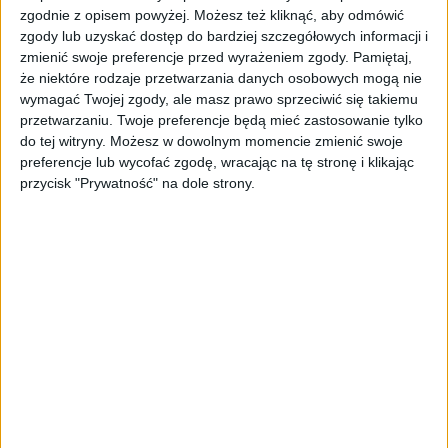
Mamy do pogrania
zgodnie z opisem powyżej. Możesz też kliknąć, aby odmówić
The Callisto Protocol za darmo i nowe
zgody lub uzyskać dostęp do bardziej szczegółowych informacji i
zmienić swoje preferencje przed wyrażeniem zgody.
Pamiętaj,
Heroes of Might and Magic – Mamy do
że niektóre rodzaje przetwarzania danych osobowych mogą nie
pogrania #27
wymagać Twojej zgody, ale masz prawo sprzeciwić się takiemu
przetwarzaniu. Twoje preferencje będą mieć zastosowanie tylko
do tej witryny. Możesz w dowolnym momencie zmienić swoje
preferencje lub wycofać zgodę, wracając na tę stronę i klikając
przycisk "Prywatność" na dole strony.
Poradniki
Gry
Jak zainstalować Heroes 3 na smartfonie
lub tablecie z Androidem?