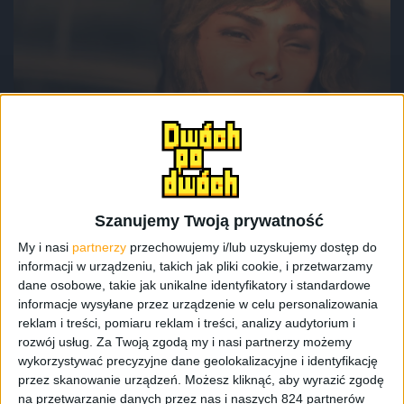
Recenzje gier
Wyróżnione
Może i drogo, ale przynajmniej nie działa.
Star Wars: Outlaws – recenzja
Szanujemy Twoją prywatność
My i nasi
partnerzy
przechowujemy i/lub uzyskujemy dostęp do
informacji w urządzeniu, takich jak pliki cookie, i przetwarzamy
dane osobowe, takie jak unikalne identyfikatory i standardowe
informacje wysyłane przez urządzenie w celu personalizowania
reklam i treści, pomiaru reklam i treści, analizy audytorium i
rozwój usług.
Za Twoją zgodą my i nasi partnerzy możemy
wykorzystywać precyzyjne dane geolokalizacyjne i identyfikację
przez skanowanie urządzeń. Możesz kliknąć, aby wyrazić zgodę
na przetwarzanie danych przez nas i naszych 824 partnerów