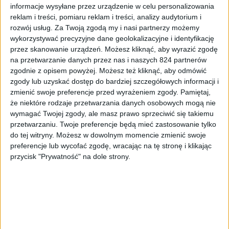
informacje wysyłane przez urządzenie w celu personalizowania
reklam i treści, pomiaru reklam i treści, analizy audytorium i
rozwój usług.
Za Twoją zgodą my i nasi partnerzy możemy
wykorzystywać precyzyjne dane geolokalizacyjne i identyfikację
przez skanowanie urządzeń. Możesz kliknąć, aby wyrazić zgodę
na przetwarzanie danych przez nas i naszych 824 partnerów
zgodnie z opisem powyżej. Możesz też kliknąć, aby odmówić
zgody lub uzyskać dostęp do bardziej szczegółowych informacji i
Hardware
zmienić swoje preferencje przed wyrażeniem zgody.
Pamiętaj,
Genesis Oxal 120 to bardzo tani
że niektóre rodzaje przetwarzania danych osobowych mogą nie
wentylator do komputera
wymagać Twojej zgody, ale masz prawo sprzeciwić się takiemu
przetwarzaniu. Twoje preferencje będą mieć zastosowanie tylko
do tej witryny. Możesz w dowolnym momencie zmienić swoje
preferencje lub wycofać zgodę, wracając na tę stronę i klikając
przycisk "Prywatność" na dole strony.