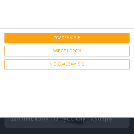
Hardware
Tech
XPG Vento Pro 120 PWM, czyli 120
milimetrów dla wymagających
ZGADZAM SIĘ
WIĘCEJ OPCJI
NIE ZGADZAM SIĘ
Hardware
Tech
Deepcool TF120S, czyli nowy wentylator
120 mm, który ma być cichy i wydajny