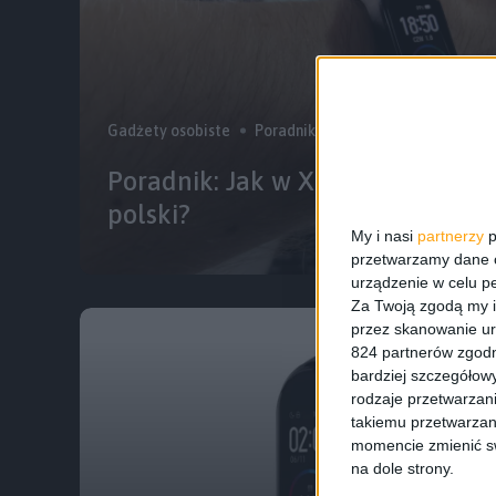
Gadżety osobiste
Poradniki
Poradnik: Jak w Xiaomi Mi Band 
polski?
My i nasi
partnerzy
p
przetwarzamy dane os
urządzenie w celu pe
Za Twoją zgodą my i
przez skanowanie ur
824 partnerów zgodn
bardziej szczegółowy
rodzaje przetwarzan
takiemu przetwarzan
momencie zmienić swo
na dole strony.