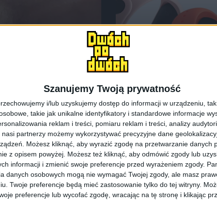
Promocje i okazje
Blog
4 ustawić język
Xiaomi Mi Band 4
Szanujemy Twoją prywatność
niecałe 125 złot
rzechowujemy i/lub uzyskujemy dostęp do informacji w urządzeniu, takich
obowe, takie jak unikalne identyfikatory i standardowe informacje wy
rsonalizowania reklam i treści, pomiaru reklam i treści, analizy audytor
 nasi partnerzy możemy wykorzystywać precyzyjne dane geolokalizacyjn
ządzeń. Możesz kliknąć, aby wyrazić zgodę na przetwarzanie danych p
ie z opisem powyżej. Możesz też kliknąć, aby odmówić zgody lub uzy
ch informacji i zmienić swoje preferencje przed wyrażeniem zgody.
Pam
ia danych osobowych mogą nie wymagać Twojej zgody, ale masz prawo
iu. Twoje preferencje będą mieć zastosowanie tylko do tej witryny. M
je preferencje lub wycofać zgodę, wracając na tę stronę i klikając pr