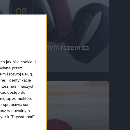
 jeszcze taniej, tym razem za
ych
 jak pliki cookie, i
syłane przez
ium i rozwój usług.
e i identyfikację
rzez nas i naszych
skać dostęp do
iętaj, że niektóre
 sprzeciwić się
ożesz w dowolnym
zycisk "Prywatność"