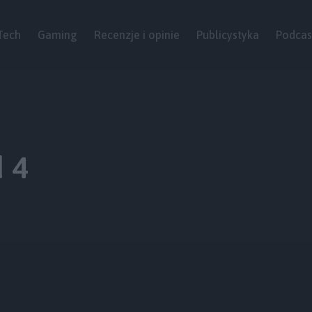
Tech
Gaming
Recenzje i opinie
Publicystyka
Podcas
 4