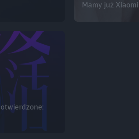
Mamy już Xiaomi 
Potwierdzone: