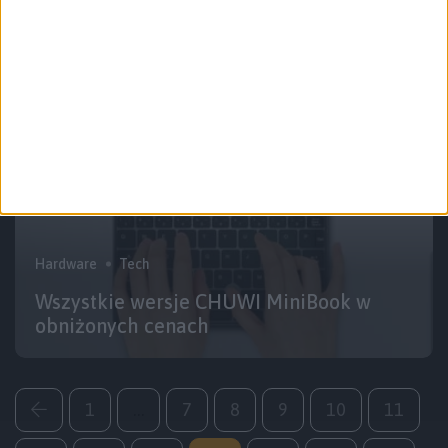
taniej w x-komie
Hardware
Tech
Wszystkie wersje CHUWI MiniBook w
obniżonych cenach
1
…
7
8
9
10
11