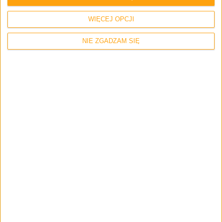
WIĘCEJ OPCJI
NIE ZGADZAM SIĘ
Hardware
Tech
Microsoft Surface Go 2 z dwuletnim
procesorem? A może być jeszcze gorzej…