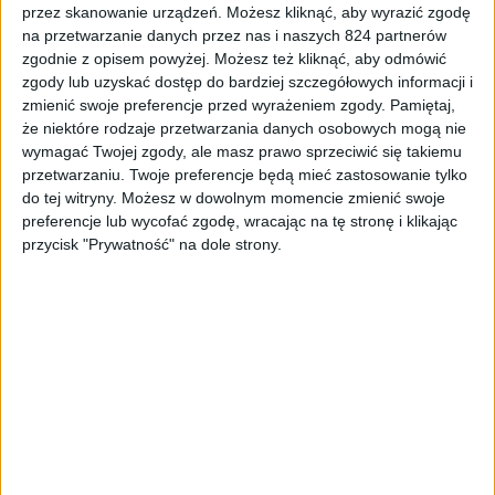
Hardware
Tech
przez skanowanie urządzeń. Możesz kliknąć, aby wyrazić zgodę
na przetwarzanie danych przez nas i naszych 824 partnerów
Windowsa 10X i Surface Neo nie będzie
zgodnie z opisem powyżej. Możesz też kliknąć, aby odmówić
w tym roku. Ale Surface Duo zostawcie w
zgody lub uzyskać dostęp do bardziej szczegółowych informacji i
spokoju, ok?
zmienić swoje preferencje przed wyrażeniem zgody.
Pamiętaj,
że niektóre rodzaje przetwarzania danych osobowych mogą nie
wymagać Twojej zgody, ale masz prawo sprzeciwić się takiemu
przetwarzaniu. Twoje preferencje będą mieć zastosowanie tylko
do tej witryny. Możesz w dowolnym momencie zmienić swoje
preferencje lub wycofać zgodę, wracając na tę stronę i klikając
przycisk "Prywatność" na dole strony.
Hardware
Tech
Największe zmiany zaczynają się od…
nazwy. DualSense to oficjalny pad
PlayStation 5