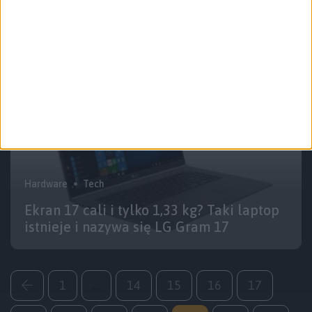
rękach. Tracer Gamezone Torn – recenzja
Hardware
Tech
Ekran 17 cali i tylko 1,33 kg? Taki laptop
istnieje i nazywa się LG Gram 17
1
…
14
15
16
17