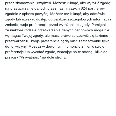
przez skanowanie urządzeń. Możesz kliknąć, aby wyrazić zgodę
Hardware
Tech
na przetwarzanie danych przez nas i naszych 824 partnerów
zgodnie z opisem powyżej. Możesz też kliknąć, aby odmówić
Laserowy projektor Xiaomi staje się
zgody lub uzyskać dostęp do bardziej szczegółowych informacji i
jeszcze lepszy, a to wszystko przez 4K
zmienić swoje preferencje przed wyrażeniem zgody.
Pamiętaj,
że niektóre rodzaje przetwarzania danych osobowych mogą nie
wymagać Twojej zgody, ale masz prawo sprzeciwić się takiemu
przetwarzaniu. Twoje preferencje będą mieć zastosowanie tylko
do tej witryny. Możesz w dowolnym momencie zmienić swoje
preferencje lub wycofać zgodę, wracając na tę stronę i klikając
przycisk "Prywatność" na dole strony.
Recenzje sprzętu
Hardware
Recenzje
Co potrafi myszka za około 70 złotych?
Tracer GameZone Toros – recenzja