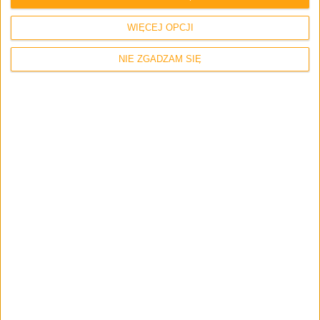
WIĘCEJ OPCJI
NIE ZGADZAM SIĘ
Hardware
Tech
Będzie nowy projektor Xiaomi. Czym
może nas zainteresować?