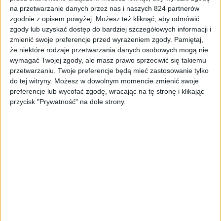
na przetwarzanie danych przez nas i naszych 824 partnerów
Blog
Tablety
zgodnie z opisem powyżej. Możesz też kliknąć, aby odmówić
Budżetowy Apple iPad 9,7 cala, a do tego
zgody lub uzyskać dostęp do bardziej szczegółowych informacji i
zmienić swoje preferencje przed wyrażeniem zgody.
Pamiętaj,
jeszcze Apple Pencil
że niektóre rodzaje przetwarzania danych osobowych mogą nie
wymagać Twojej zgody, ale masz prawo sprzeciwić się takiemu
przetwarzaniu. Twoje preferencje będą mieć zastosowanie tylko
do tej witryny. Możesz w dowolnym momencie zmienić swoje
preferencje lub wycofać zgodę, wracając na tę stronę i klikając
przycisk "Prywatność" na dole strony.
Tablety
Tech
Huawei jeszcze wierzy w tablety. Polska
premiera Huawei MediaPad M3 Lite i
MediaPad T3