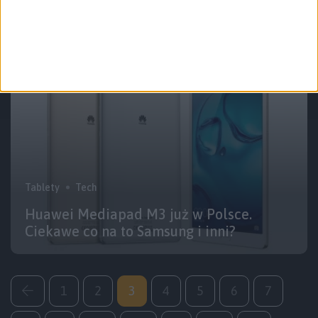
mocny co Galaxy Note 5?
Tablety
Tech
Huawei Mediapad M3 już w Polsce.
Ciekawe co na to Samsung i inni?
1
2
3
4
5
6
7