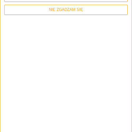
NIE ZGADZAM SIĘ
Tablety
Targi i wydarzenia
Tech
Konferencja Samsunga na MWC 2017.
Będzie Galaxy Tab S3?