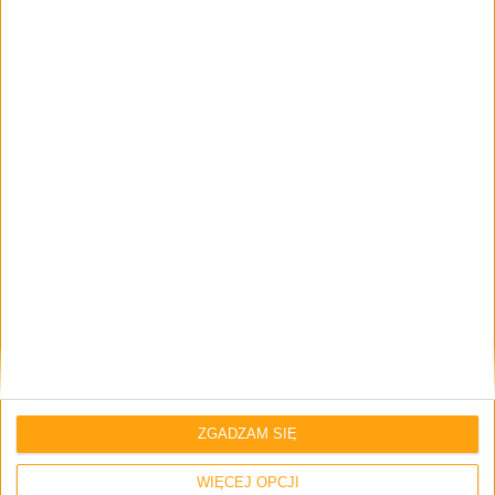
Blog
Promocje i okazje
Tablety
Microsoft Surface 3 z klawiaturą i
rysikiem w niezłej cenie
Tablety
Tech
ZGADZAM SIĘ
Jak wygląda Samsung Galaxy Tab S3 9.7?
No proszzz…
WIĘCEJ OPCJI