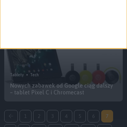
starcie
Tablety
Tech
Nowych zabawek od Google ciąg dalszy
– tablet Pixel C i Chromecast
1
2
3
4
5
6
7