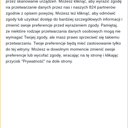
Recenzje
Recenzje sprzętu
Tablety
Wyróżnione
przez skanowanie urządzeń. Możesz kliknąć, aby wyrazić zgodę
na przetwarzanie danych przez nas i naszych 824 partnerów
Recenzja Samsung Galaxy Tab S2 8.0 –
zgodnie z opisem powyżej. Możesz też kliknąć, aby odmówić
tablet, który przekonał mnie do ekranu
zgody lub uzyskać dostęp do bardziej szczegółowych informacji i
4:3
zmienić swoje preferencje przed wyrażeniem zgody.
Pamiętaj,
że niektóre rodzaje przetwarzania danych osobowych mogą nie
wymagać Twojej zgody, ale masz prawo sprzeciwić się takiemu
przetwarzaniu. Twoje preferencje będą mieć zastosowanie tylko
do tej witryny. Możesz w dowolnym momencie zmienić swoje
preferencje lub wycofać zgodę, wracając na tę stronę i klikając
przycisk "Prywatność" na dole strony.
Tablety
Tech
Teclast X98 Air III, czyli czterokrotnie
tańszy odpowiednik iPad Air