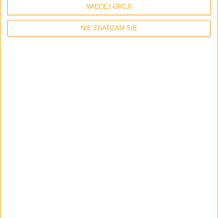
WIĘCEJ OPCJI
NIE ZGADZAM SIĘ
Tablety
Tech
Za Microsoft Surface 4 Pro zapłacimy
tyle, co za 10-letnie Volvo